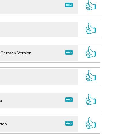
👍
neu
👍
👍
neu
- German Version
👍
👍
neu
ns
👍
neu
rten