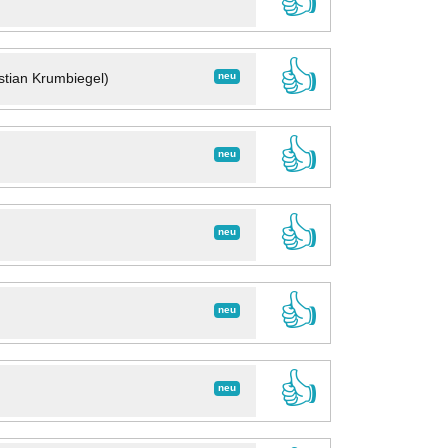
👍
👍
neu
stian Krumbiegel)
👍
neu
👍
neu
👍
neu
👍
neu