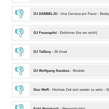
👎
DJ DABBELJU
-
Una Cerveza por Favor - Bode
👎
DJ Feuerapfel
-
Einhörner (Iss sie nicht!)
👎
DJ Tallboy
-
36 Grad
👎
DJ Wolfgang Karabas
-
Moskito
👎
Duo WeR
-
Höchste Zeit sich wieder zu sehn - Si
👎
Echt Steinbach
-
Wegwerfsoldat