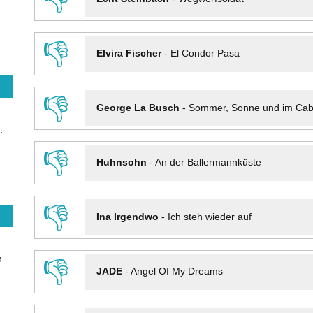
👎
Elvira Fischer
-
El Condor Pasa
👎
George La Busch
-
Sommer, Sonne und im Cab
.
👎
Huhnsohn
-
An der Ballermannküste
👎
Ina Irgendwo
-
Ich steh wieder auf
n
👎
JADE
-
Angel Of My Dreams