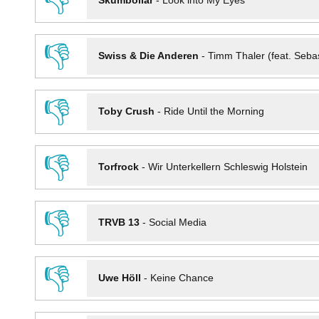
👎
Skumbollar
-
Look into My Eyes
👎
Swiss & Die Anderen
-
Timm Thaler (feat. Seba
👎
Toby Crush
-
Ride Until the Morning
👎
Torfrock
-
Wir Unterkellern Schleswig Holstein
👎
TRVB 13
-
Social Media
👎
Uwe Höll
-
Keine Chance