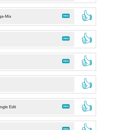
👍
neu
ga-Mix
👍
neu
👍
neu
👍
👍
neu
ngle Edit
👍
neu