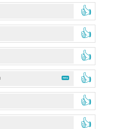
👍
👍
👍
👍
neu
d
👍
👍