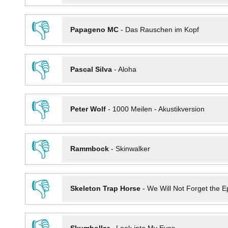
👎
Papageno MC
-
Das Rauschen im Kopf
👎
Pascal Silva
-
Aloha
👎
Peter Wolf
-
1000 Meilen - Akustikversion
👎
Rammbock
-
Skinwalker
👎
Skeleton Trap Horse
-
We Will Not Forget the Ep