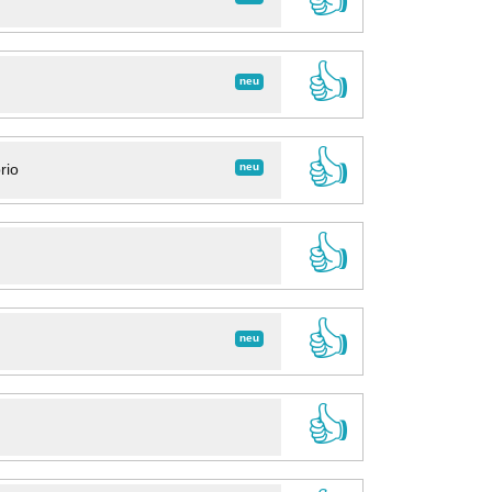
👍
neu
👍
neu
rio
👍
👍
neu
👍