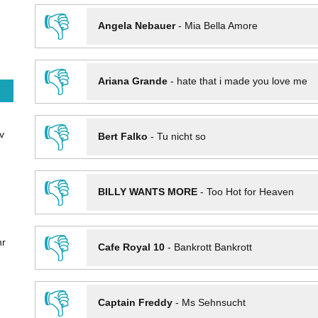
👎
Angela Nebauer
-
Mia Bella Amore
👎
Ariana Grande
-
hate that i made you love me
👎
v
Bert Falko
-
Tu nicht so
👎
BILLY WANTS MORE
-
Too Hot for Heaven
👎
hr
Cafe Royal 10
-
Bankrott Bankrott
👎
Captain Freddy
-
Ms Sehnsucht