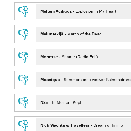
👎
Meltem Acikgöz
-
Explosion In My Heart
👎
Meluntekijä
-
March of the Dead
👎
Monrose
-
Shame (Radio Edit)
👎
Mosaique
-
Sommersonne weißer Palmenstran
👎
N2E
-
In Meinem Kopf
👎
Nick Wachta & Travellers
-
Dream of Infinity