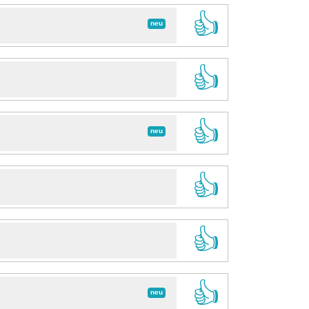
👍
neu
👍
👍
neu
👍
👍
👍
neu