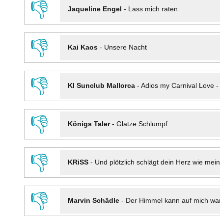
👎
Jaqueline Engel
-
Lass mich raten
👎
Kai Kaos
-
Unsere Nacht
👎
KI Sunclub Mallorca
-
Adios my Carnival Love 
👎
Königs Taler
-
Glatze Schlumpf
👎
KRiSS
-
Und plötzlich schlägt dein Herz wie mei
👎
Marvin Schädle
-
Der Himmel kann auf mich wa