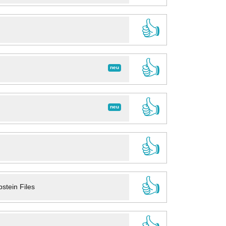
👍
👍
neu
👍
neu
👍
👍
stein Files