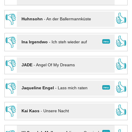
👎
👍
Huhnsohn
-
An der Ballermannküste
👎
👍
neu
Ina Irgendwo
-
Ich steh wieder auf
👎
👍
JADE
-
Angel Of My Dreams
👎
👍
neu
Jaqueline Engel
-
Lass mich raten
👎
👍
Kai Kaos
-
Unsere Nacht