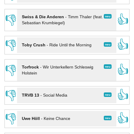
👎
👍
neu
Swiss & Die Anderen
-
Timm Thaler (feat.
Sebastian Krumbiegel)
👎
👍
neu
Toby Crush
-
Ride Until the Morning
👎
👍
neu
Torfrock
-
Wir Unterkellern Schleswig
Holstein
👎
👍
neu
TRVB 13
-
Social Media
👎
👍
neu
Uwe Höll
-
Keine Chance