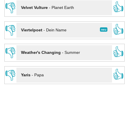
👎
👍
Velvet Vulture
-
Planet Earth
👎
👍
neu
Viertelpoet
-
Dein Name
👎
👍
Weather's Changing
-
Summer
👎
👍
Yaris
-
Papa