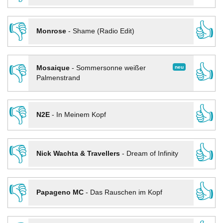
👎
👍
Monrose
-
Shame (Radio Edit)
👎
👍
neu
Mosaique
-
Sommersonne weißer
Palmenstrand
👎
👍
N2E
-
In Meinem Kopf
👎
👍
Nick Wachta & Travellers
-
Dream of Infinity
👎
👍
Papageno MC
-
Das Rauschen im Kopf