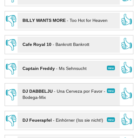
👎
👍
BILLY WANTS MORE
-
Too Hot for Heaven
👎
👍
Cafe Royal 10
-
Bankrott Bankrott
👎
👍
neu
Captain Freddy
-
Ms Sehnsucht
👎
👍
neu
DJ DABBELJU
-
Una Cerveza por Favor -
Bodega-Mix
👎
👍
neu
DJ Feuerapfel
-
Einhörner (Iss sie nicht!)