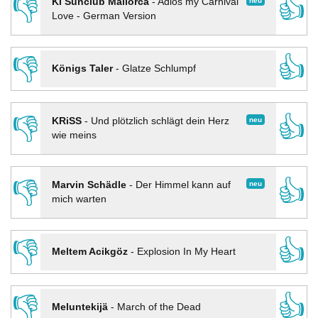
👎
👍
neu
KI Sunclub Mallorca
-
Adios my Carnival
Love - German Version
👎
👍
Königs Taler
-
Glatze Schlumpf
👎
👍
neu
KRiSS
-
Und plötzlich schlägt dein Herz
wie meins
👎
👍
neu
Marvin Schädle
-
Der Himmel kann auf
mich warten
👎
👍
Meltem Acikgöz
-
Explosion In My Heart
👎
👍
Meluntekijä
-
March of the Dead