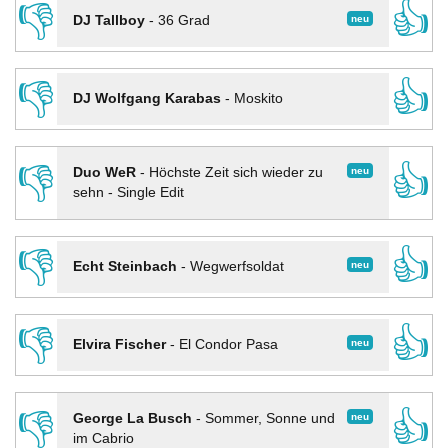
👎
👍
neu
DJ Tallboy
-
36 Grad
👎
👍
DJ Wolfgang Karabas
-
Moskito
👎
👍
neu
Duo WeR
-
Höchste Zeit sich wieder zu
sehn - Single Edit
👎
👍
neu
Echt Steinbach
-
Wegwerfsoldat
👎
👍
neu
Elvira Fischer
-
El Condor Pasa
👎
👍
neu
George La Busch
-
Sommer, Sonne und
im Cabrio