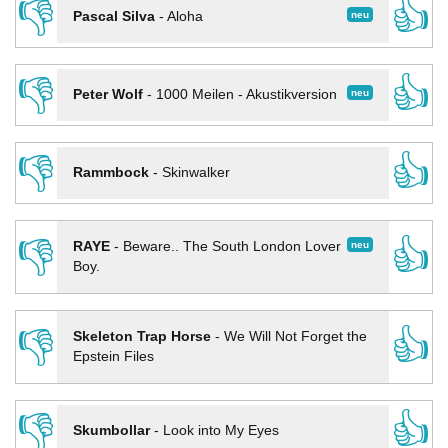
👎
👍
neu
Pascal Silva
-
Aloha
👎
👍
neu
Peter Wolf
-
1000 Meilen - Akustikversion
👎
👍
Rammbock
-
Skinwalker
👎
👍
neu
RAYE
-
Beware.. The South London Lover
Boy.
👎
👍
Skeleton Trap Horse
-
We Will Not Forget the
Epstein Files
👎
👍
Skumbollar
-
Look into My Eyes