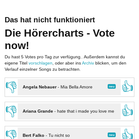
Das hat nicht funktioniert
Die Hörercharts - Vote
now!
Du hast 5 Votes pro Tag zur verfügung.. Außerdem kannst du
eigene Titel
vorschlagen
, oder aber ins
Archiv
blicken, um den
Verlauf einzelner Songs zu betrachten.
👎
👍
neu
Angela Nebauer
-
Mia Bella Amore
👎
👍
Ariana Grande
-
hate that i made you love me
👎
👍
neu
Bert Falko
-
Tu nicht so