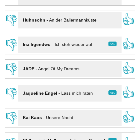
👎
👍
Huhnsohn
-
An der Ballermannküste
👎
👍
neu
Ina Irgendwo
-
Ich steh wieder auf
👎
👍
JADE
-
Angel Of My Dreams
👎
👍
neu
Jaqueline Engel
-
Lass mich raten
👎
👍
Kai Kaos
-
Unsere Nacht