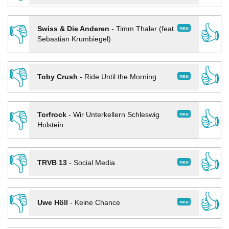
👎
👍
neu
Swiss & Die Anderen
-
Timm Thaler (feat.
Sebastian Krumbiegel)
👎
👍
neu
Toby Crush
-
Ride Until the Morning
👎
👍
neu
Torfrock
-
Wir Unterkellern Schleswig
Holstein
👎
👍
neu
TRVB 13
-
Social Media
👎
👍
neu
Uwe Höll
-
Keine Chance