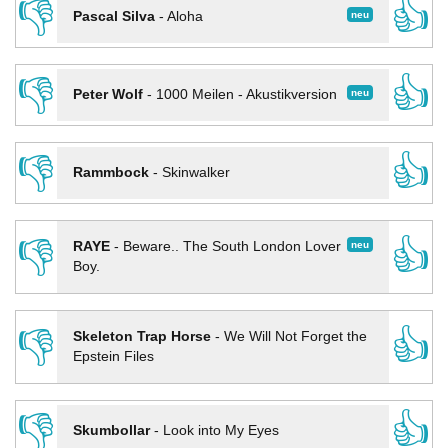
👎
👍
neu
Pascal Silva
-
Aloha
👎
👍
neu
Peter Wolf
-
1000 Meilen - Akustikversion
👎
👍
Rammbock
-
Skinwalker
👎
👍
neu
RAYE
-
Beware.. The South London Lover
Boy.
👎
👍
Skeleton Trap Horse
-
We Will Not Forget the
Epstein Files
👎
👍
Skumbollar
-
Look into My Eyes