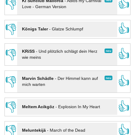
👎
👍
neu
KI Sunclub Mallorca
-
Adios my Carnival
Love - German Version
👎
👍
Königs Taler
-
Glatze Schlumpf
👎
👍
neu
KRiSS
-
Und plötzlich schlägt dein Herz
wie meins
👎
👍
neu
Marvin Schädle
-
Der Himmel kann auf
mich warten
👎
👍
Meltem Acikgöz
-
Explosion In My Heart
👎
👍
Meluntekijä
-
March of the Dead