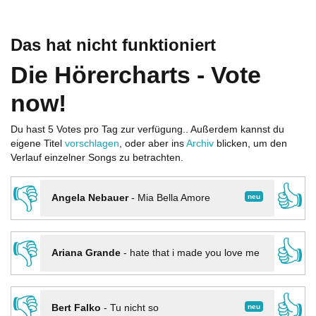
Das hat nicht funktioniert
Die Hörercharts - Vote
now!
Du hast 5 Votes pro Tag zur verfügung.. Außerdem kannst du
eigene Titel
vorschlagen
, oder aber ins
Archiv
blicken, um den
Verlauf einzelner Songs zu betrachten.
👎
👍
neu
Angela Nebauer
-
Mia Bella Amore
👎
👍
Ariana Grande
-
hate that i made you love me
👎
👍
neu
Bert Falko
-
Tu nicht so