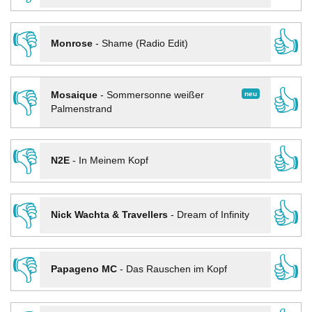
👎
👍
Monrose
-
Shame (Radio Edit)
👎
👍
neu
Mosaique
-
Sommersonne weißer
Palmenstrand
👎
👍
N2E
-
In Meinem Kopf
👎
👍
Nick Wachta & Travellers
-
Dream of Infinity
👎
👍
Papageno MC
-
Das Rauschen im Kopf