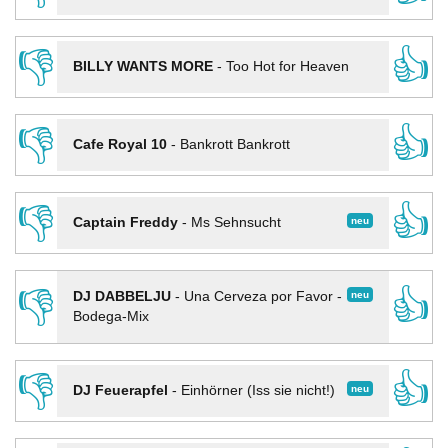
👎
👍
BILLY WANTS MORE
-
Too Hot for Heaven
👎
👍
Cafe Royal 10
-
Bankrott Bankrott
👎
👍
neu
Captain Freddy
-
Ms Sehnsucht
👎
👍
neu
DJ DABBELJU
-
Una Cerveza por Favor -
Bodega-Mix
👎
👍
neu
DJ Feuerapfel
-
Einhörner (Iss sie nicht!)