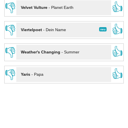
👎
👍
Velvet Vulture
-
Planet Earth
👎
👍
neu
Viertelpoet
-
Dein Name
👎
👍
Weather's Changing
-
Summer
👎
👍
Yaris
-
Papa