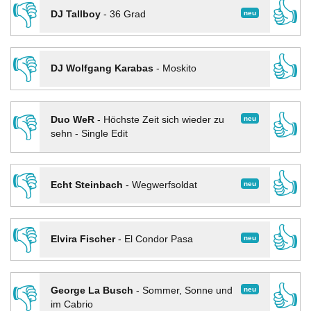
👎
👍
neu
DJ Tallboy
-
36 Grad
👎
👍
DJ Wolfgang Karabas
-
Moskito
👎
👍
neu
Duo WeR
-
Höchste Zeit sich wieder zu
sehn - Single Edit
👎
👍
neu
Echt Steinbach
-
Wegwerfsoldat
👎
👍
neu
Elvira Fischer
-
El Condor Pasa
👎
👍
neu
George La Busch
-
Sommer, Sonne und
im Cabrio