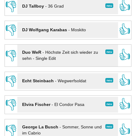
👎
👍
neu
DJ Tallboy
-
36 Grad
👎
👍
DJ Wolfgang Karabas
-
Moskito
👎
👍
neu
Duo WeR
-
Höchste Zeit sich wieder zu
sehn - Single Edit
👎
👍
neu
Echt Steinbach
-
Wegwerfsoldat
👎
👍
neu
Elvira Fischer
-
El Condor Pasa
👎
👍
neu
George La Busch
-
Sommer, Sonne und
im Cabrio