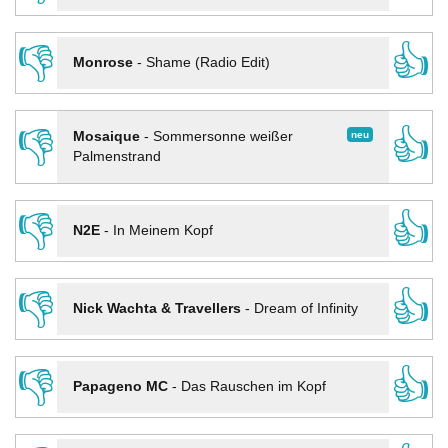
👎
👍
Monrose
-
Shame (Radio Edit)
👎
👍
neu
Mosaique
-
Sommersonne weißer
Palmenstrand
👎
👍
N2E
-
In Meinem Kopf
👎
👍
Nick Wachta & Travellers
-
Dream of Infinity
👎
👍
Papageno MC
-
Das Rauschen im Kopf