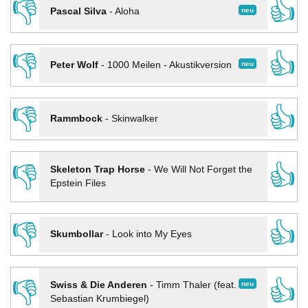
👎
👍
neu
Pascal Silva
-
Aloha
👎
👍
neu
Peter Wolf
-
1000 Meilen - Akustikversion
👎
👍
Rammbock
-
Skinwalker
👎
👍
Skeleton Trap Horse
-
We Will Not Forget the
Epstein Files
👎
👍
Skumbollar
-
Look into My Eyes
👎
👍
neu
Swiss & Die Anderen
-
Timm Thaler (feat.
Sebastian Krumbiegel)