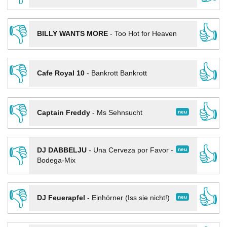
👎
👍
BILLY WANTS MORE
-
Too Hot for Heaven
👎
👍
Cafe Royal 10
-
Bankrott Bankrott
👎
👍
neu
Captain Freddy
-
Ms Sehnsucht
👎
👍
neu
DJ DABBELJU
-
Una Cerveza por Favor -
Bodega-Mix
👎
👍
neu
DJ Feuerapfel
-
Einhörner (Iss sie nicht!)