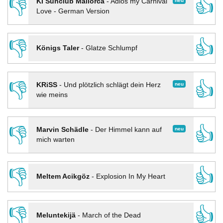
👎
👍
neu
KI Sunclub Mallorca
-
Adios my Carnival
Love - German Version
👎
👍
Königs Taler
-
Glatze Schlumpf
👎
👍
neu
KRiSS
-
Und plötzlich schlägt dein Herz
wie meins
👎
👍
neu
Marvin Schädle
-
Der Himmel kann auf
mich warten
👎
👍
Meltem Acikgöz
-
Explosion In My Heart
👎
👍
Meluntekijä
-
March of the Dead