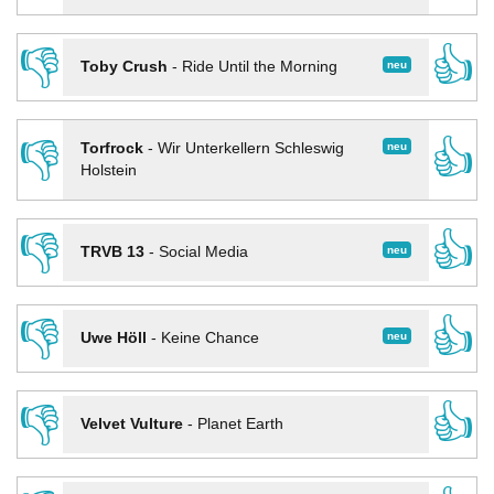
👎
👍
neu
Toby Crush
-
Ride Until the Morning
👎
👍
neu
Torfrock
-
Wir Unterkellern Schleswig
Holstein
👎
👍
neu
TRVB 13
-
Social Media
👎
👍
neu
Uwe Höll
-
Keine Chance
👎
👍
Velvet Vulture
-
Planet Earth