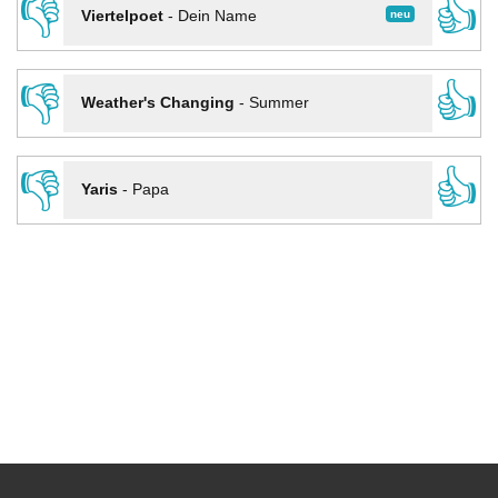
👎
👍
neu
Viertelpoet
-
Dein Name
👎
👍
Weather's Changing
-
Summer
👎
👍
Yaris
-
Papa