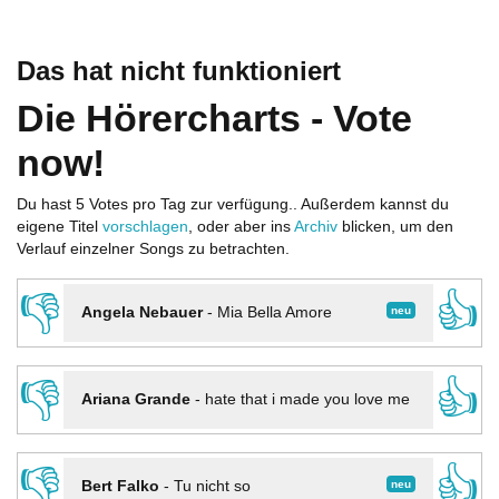
Das hat nicht funktioniert
Die Hörercharts - Vote
now!
Du hast 5 Votes pro Tag zur verfügung.. Außerdem kannst du
eigene Titel
vorschlagen
, oder aber ins
Archiv
blicken, um den
Verlauf einzelner Songs zu betrachten.
👎
👍
neu
Angela Nebauer
-
Mia Bella Amore
👎
👍
Ariana Grande
-
hate that i made you love me
👎
👍
neu
Bert Falko
-
Tu nicht so