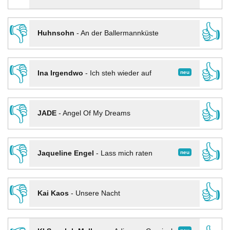
👎
👍
Huhnsohn
-
An der Ballermannküste
👎
👍
neu
Ina Irgendwo
-
Ich steh wieder auf
👎
👍
JADE
-
Angel Of My Dreams
👎
👍
neu
Jaqueline Engel
-
Lass mich raten
👎
👍
Kai Kaos
-
Unsere Nacht