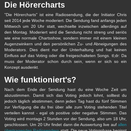
Die Hörercharts
"Die Hörercharts" ist eine Radiosendung, die der Initiator Chris
seit 2014 jede Woche moderiert. Die Sendung fand anfangs jeden
Mittwoch um 20 Uhr statt, wechselte inzwischen allerdings auf
den Montag. Moderiert wird die Sendung nicht streng und seriös
wie eine normale Chartsshow, sondern immer mit einem kleinen
Augenzwinkern und den persönlichen Zu- und Abneigungen des
Moderators. Dies dient nur der Unterhaltung und hat keinen
Einfluss auf das Voting oder die freigeschalteten Songs. tl;dr: Da
muss der Moderator schon durch sein, wenn er sich so ein
Konzept ausdenkt.
Wie funktioniert's?
Nach dem Ende der Sendung hast du eine Woche Zeit um
abzustimmen. Damit sich das Voting jedoch lohnt, solltest du
jedoch täglich abstimmen, denn jeden Tag hast du fünf Stimmen
zur Verfügung die du frei über alle zum Voting stehenden Titel
verteilen kannst - egal ob positive oder negative Stimmen. Das
Voting wird montags 2 Stunden vor der Sendung, also um 18 Uhr,
geschlossen. Um 20 Uhr findet dann die Auswertung live auf
allen
übertragenden Radiosendern
statt. Die neue Votingphase beginnt