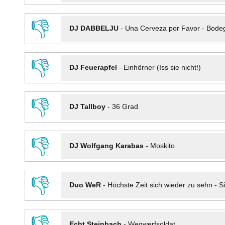
👎
DJ DABBELJU
-
Una Cerveza por Favor - Bode
👎
DJ Feuerapfel
-
Einhörner (Iss sie nicht!)
👎
DJ Tallboy
-
36 Grad
👎
DJ Wolfgang Karabas
-
Moskito
👎
Duo WeR
-
Höchste Zeit sich wieder zu sehn - Si
👎
Echt Steinbach
-
Wegwerfsoldat