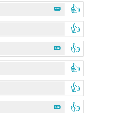
👍
neu
👍
👍
neu
👍
👍
👍
neu