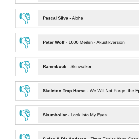
👎
Pascal Silva
-
Aloha
👎
Peter Wolf
-
1000 Meilen - Akustikversion
👎
Rammbock
-
Skinwalker
👎
Skeleton Trap Horse
-
We Will Not Forget the Ep
👎
Skumbollar
-
Look into My Eyes