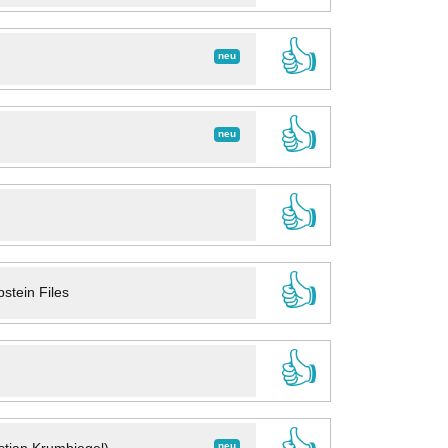
👍
neu
👍
neu
👍
👍
stein Files
👍
neu