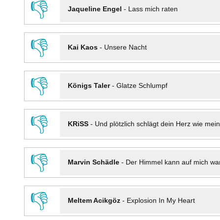
👎
Jaqueline Engel
-
Lass mich raten
👎
Kai Kaos
-
Unsere Nacht
👎
Königs Taler
-
Glatze Schlumpf
👎
KRiSS
-
Und plötzlich schlägt dein Herz wie mei
👎
Marvin Schädle
-
Der Himmel kann auf mich wa
👎
Meltem Acikgöz
-
Explosion In My Heart