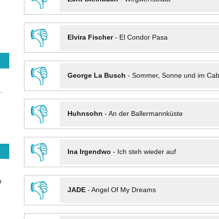
👎
Elvira Fischer
-
El Condor Pasa
👎
George La Busch
-
Sommer, Sonne und im Cab
.
👎
Huhnsohn
-
An der Ballermannküste
👎
Ina Irgendwo
-
Ich steh wieder auf
n
👎
JADE
-
Angel Of My Dreams