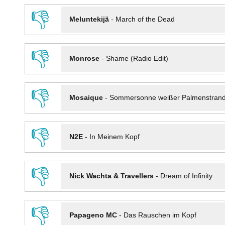
👎
Meluntekijä
-
March of the Dead
👎
Monrose
-
Shame (Radio Edit)
👎
Mosaique
-
Sommersonne weißer Palmenstran
👎
N2E
-
In Meinem Kopf
👎
Nick Wachta & Travellers
-
Dream of Infinity
👎
Papageno MC
-
Das Rauschen im Kopf