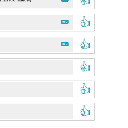
👍
stian Krumbiegel)
👍
neu
👍
neu
👍
👍
👍