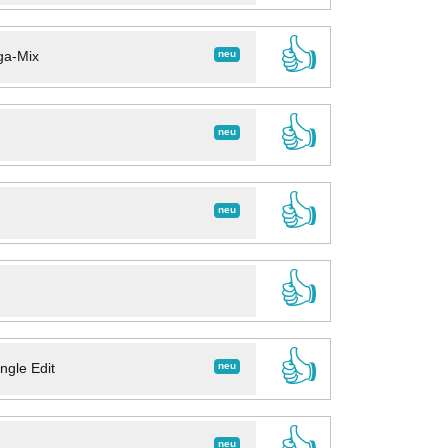
👍
neu
ga-Mix
👍
neu
👍
neu
👍
👍
neu
ngle Edit
👍
neu