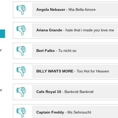
👎
Angela Nebauer
-
Mia Bella Amore
👎
Ariana Grande
-
hate that i made you love me
👎
v
Bert Falko
-
Tu nicht so
👎
BILLY WANTS MORE
-
Too Hot for Heaven
👎
hr
Cafe Royal 10
-
Bankrott Bankrott
👎
Captain Freddy
-
Ms Sehnsucht