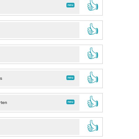
👍
neu
👍
👍
👍
neu
ns
👍
neu
rten
👍