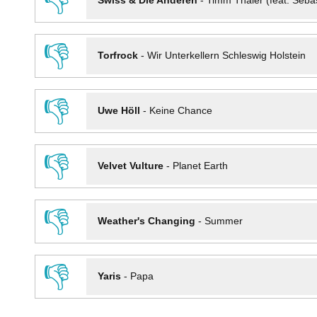
👎
Swiss & Die Anderen
-
Timm Thaler (feat. Seba
👎
Torfrock
-
Wir Unterkellern Schleswig Holstein
👎
Uwe Höll
-
Keine Chance
👎
Velvet Vulture
-
Planet Earth
👎
Weather's Changing
-
Summer
👎
Yaris
-
Papa