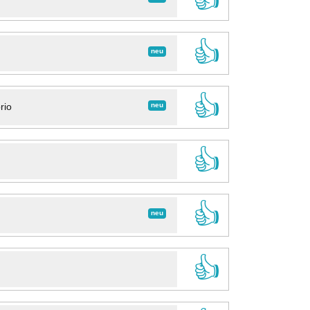
👍
neu
👍
neu
rio
👍
👍
neu
👍