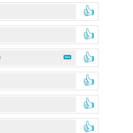
👍
👍
👍
neu
d
👍
👍
👍