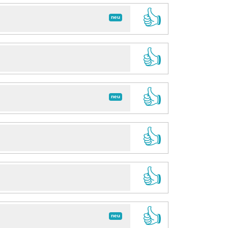
👍
neu
👍
👍
neu
👍
👍
👍
neu