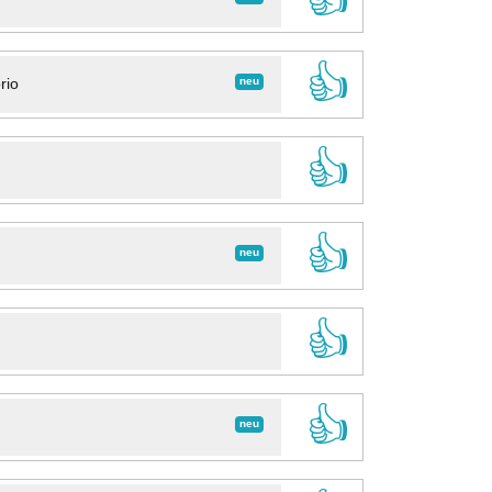
👍
neu
rio
👍
👍
neu
👍
👍
neu