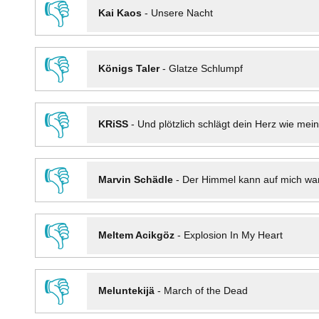
👎
Kai Kaos
-
Unsere Nacht
👎
Königs Taler
-
Glatze Schlumpf
👎
KRiSS
-
Und plötzlich schlägt dein Herz wie mei
👎
Marvin Schädle
-
Der Himmel kann auf mich wa
👎
Meltem Acikgöz
-
Explosion In My Heart
👎
Meluntekijä
-
March of the Dead