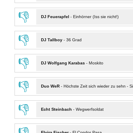
👎
DJ Feuerapfel
-
Einhörner (Iss sie nicht!)
👎
DJ Tallboy
-
36 Grad
👎
DJ Wolfgang Karabas
-
Moskito
👎
Duo WeR
-
Höchste Zeit sich wieder zu sehn - Si
👎
Echt Steinbach
-
Wegwerfsoldat
👎
Elvira Fischer
-
El Condor Pasa