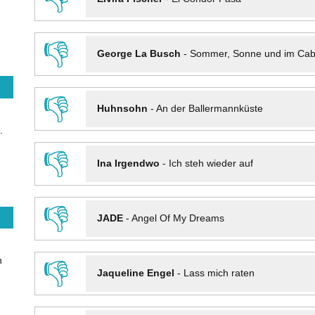
👎
George La Busch
-
Sommer, Sonne und im Cab
👎
Huhnsohn
-
An der Ballermannküste
.
👎
Ina Irgendwo
-
Ich steh wieder auf
👎
JADE
-
Angel Of My Dreams
n
👎
Jaqueline Engel
-
Lass mich raten