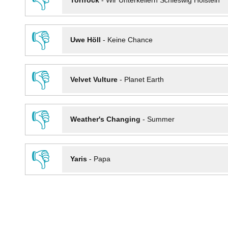
👎
Torfrock
-
Wir Unterkellern Schleswig Holstein
👎
Uwe Höll
-
Keine Chance
👎
Velvet Vulture
-
Planet Earth
👎
Weather's Changing
-
Summer
👎
Yaris
-
Papa