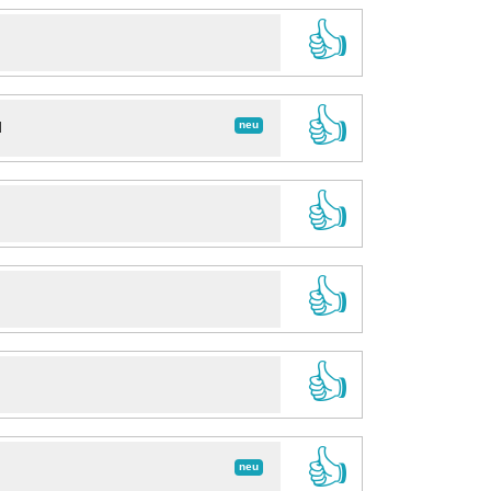
👍
👍
neu
d
👍
👍
👍
👍
neu