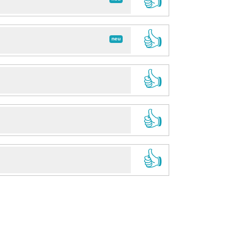
👍
👍
neu
👍
👍
👍