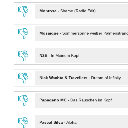
👎
Monrose
-
Shame (Radio Edit)
👎
Mosaique
-
Sommersonne weißer Palmenstran
👎
N2E
-
In Meinem Kopf
👎
Nick Wachta & Travellers
-
Dream of Infinity
👎
Papageno MC
-
Das Rauschen im Kopf
👎
Pascal Silva
-
Aloha