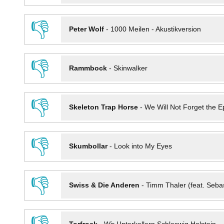
👎
Peter Wolf
-
1000 Meilen - Akustikversion
👎
Rammbock
-
Skinwalker
👎
Skeleton Trap Horse
-
We Will Not Forget the Ep
👎
Skumbollar
-
Look into My Eyes
👎
Swiss & Die Anderen
-
Timm Thaler (feat. Seba