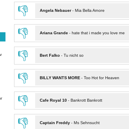
👎
Angela Nebauer
-
Mia Bella Amore
👎
Ariana Grande
-
hate that i made you love me
👎
v
Bert Falko
-
Tu nicht so
👎
BILLY WANTS MORE
-
Too Hot for Heaven
👎
hr
Cafe Royal 10
-
Bankrott Bankrott
👎
Captain Freddy
-
Ms Sehnsucht