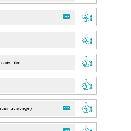
👍
neu
👍
👍
stein Files
👍
👍
neu
stian Krumbiegel)
neu