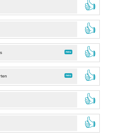
👍
👍
👍
neu
ns
👍
neu
rten
👍
👍