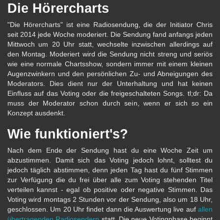
Die Hörercharts
"Die Hörercharts" ist eine Radiosendung, die der Initiator Chris
seit 2014 jede Woche moderiert. Die Sendung fand anfangs jeden
Mittwoch um 20 Uhr statt, wechselte inzwischen allerdings auf
den Montag. Moderiert wird die Sendung nicht streng und seriös
wie eine normale Chartsshow, sondern immer mit einem kleinen
Augenzwinkern und den persönlichen Zu- und Abneigungen des
Moderators. Dies dient nur der Unterhaltung und hat keinen
Einfluss auf das Voting oder die freigeschalteten Songs. tl;dr: Da
muss der Moderator schon durch sein, wenn er sich so ein
Konzept ausdenkt.
Wie funktioniert's?
Nach dem Ende der Sendung hast du eine Woche Zeit um
abzustimmen. Damit sich das Voting jedoch lohnt, solltest du
jedoch täglich abstimmen, denn jeden Tag hast du fünf Stimmen
zur Verfügung die du frei über alle zum Voting stehenden Titel
verteilen kannst - egal ob positive oder negative Stimmen. Das
Voting wird montags 2 Stunden vor der Sendung, also um 18 Uhr,
geschlossen. Um 20 Uhr findet dann die Auswertung live auf
allen
übertragenden Radiosendern
statt. Die neue Votingphase beginnt