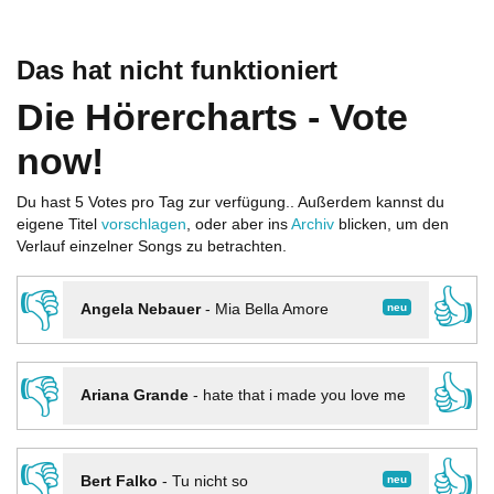
Das hat nicht funktioniert
Die Hörercharts - Vote
now!
Du hast 5 Votes pro Tag zur verfügung.. Außerdem kannst du
eigene Titel
vorschlagen
, oder aber ins
Archiv
blicken, um den
Verlauf einzelner Songs zu betrachten.
👎
👍
neu
Angela Nebauer
-
Mia Bella Amore
👎
👍
Ariana Grande
-
hate that i made you love me
👎
👍
neu
Bert Falko
-
Tu nicht so