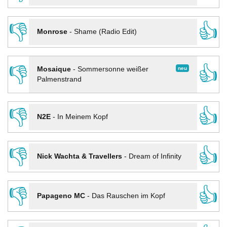
👎
👍
Monrose
-
Shame (Radio Edit)
👎
👍
neu
Mosaique
-
Sommersonne weißer
Palmenstrand
👎
👍
N2E
-
In Meinem Kopf
👎
👍
Nick Wachta & Travellers
-
Dream of Infinity
👎
👍
Papageno MC
-
Das Rauschen im Kopf