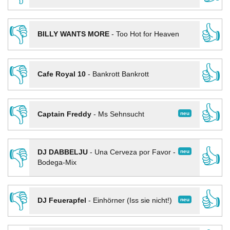
👎
👍
BILLY WANTS MORE
-
Too Hot for Heaven
👎
👍
Cafe Royal 10
-
Bankrott Bankrott
👎
👍
neu
Captain Freddy
-
Ms Sehnsucht
👎
👍
neu
DJ DABBELJU
-
Una Cerveza por Favor -
Bodega-Mix
👎
👍
neu
DJ Feuerapfel
-
Einhörner (Iss sie nicht!)