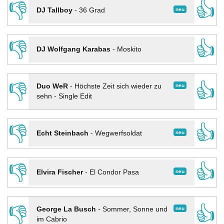
👎
👍
neu
DJ Tallboy
-
36 Grad
👎
👍
DJ Wolfgang Karabas
-
Moskito
👎
👍
neu
Duo WeR
-
Höchste Zeit sich wieder zu
sehn - Single Edit
👎
👍
neu
Echt Steinbach
-
Wegwerfsoldat
👎
👍
neu
Elvira Fischer
-
El Condor Pasa
👎
👍
neu
George La Busch
-
Sommer, Sonne und
im Cabrio