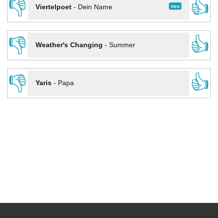
👎
👍
neu
Viertelpoet
-
Dein Name
👎
👍
Weather's Changing
-
Summer
👎
👍
Yaris
-
Papa