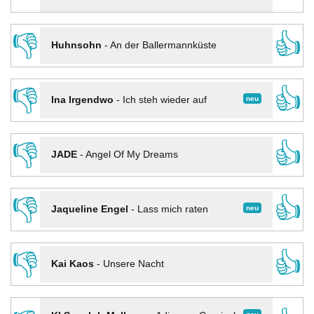
👎
👍
Huhnsohn
-
An der Ballermannküste
👎
👍
neu
Ina Irgendwo
-
Ich steh wieder auf
👎
👍
JADE
-
Angel Of My Dreams
👎
👍
neu
Jaqueline Engel
-
Lass mich raten
👎
👍
Kai Kaos
-
Unsere Nacht