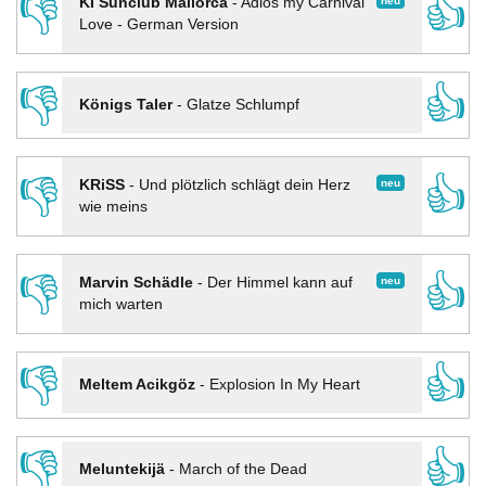
👎
👍
neu
KI Sunclub Mallorca
-
Adios my Carnival
Love - German Version
👎
👍
Königs Taler
-
Glatze Schlumpf
👎
👍
neu
KRiSS
-
Und plötzlich schlägt dein Herz
wie meins
👎
👍
neu
Marvin Schädle
-
Der Himmel kann auf
mich warten
👎
👍
Meltem Acikgöz
-
Explosion In My Heart
👎
👍
Meluntekijä
-
March of the Dead