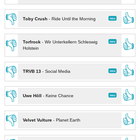
👎
👍
neu
Toby Crush
-
Ride Until the Morning
👎
👍
neu
Torfrock
-
Wir Unterkellern Schleswig
Holstein
👎
👍
neu
TRVB 13
-
Social Media
👎
👍
neu
Uwe Höll
-
Keine Chance
👎
👍
Velvet Vulture
-
Planet Earth