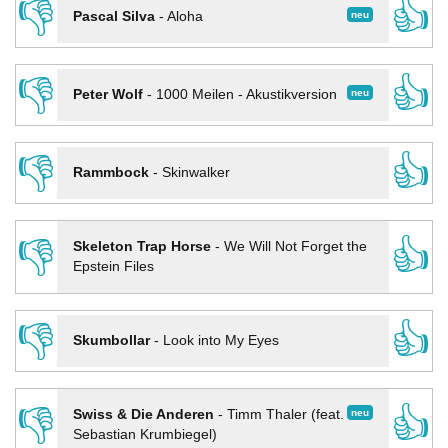
👎
👍
neu
Pascal Silva
-
Aloha
👎
👍
neu
Peter Wolf
-
1000 Meilen - Akustikversion
👎
👍
Rammbock
-
Skinwalker
👎
👍
Skeleton Trap Horse
-
We Will Not Forget the
Epstein Files
👎
👍
Skumbollar
-
Look into My Eyes
👎
👍
neu
Swiss & Die Anderen
-
Timm Thaler (feat.
Sebastian Krumbiegel)