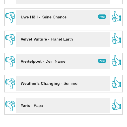
👎
👍
neu
Uwe Höll
-
Keine Chance
👎
👍
Velvet Vulture
-
Planet Earth
👎
👍
neu
Viertelpoet
-
Dein Name
👎
👍
Weather's Changing
-
Summer
👎
👍
Yaris
-
Papa