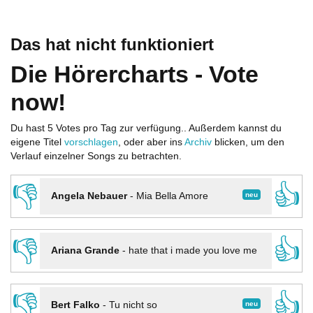
Das hat nicht funktioniert
Die Hörercharts - Vote
now!
Du hast 5 Votes pro Tag zur verfügung.. Außerdem kannst du
eigene Titel
vorschlagen
, oder aber ins
Archiv
blicken, um den
Verlauf einzelner Songs zu betrachten.
👎
👍
neu
Angela Nebauer
-
Mia Bella Amore
👎
👍
Ariana Grande
-
hate that i made you love me
👎
👍
neu
Bert Falko
-
Tu nicht so