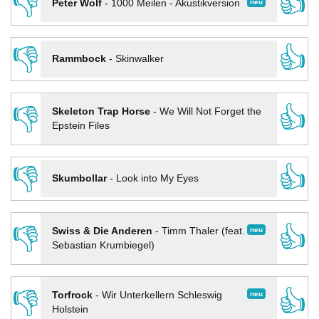
👎
👍
neu
Peter Wolf
-
1000 Meilen - Akustikversion
👎
👍
Rammbock
-
Skinwalker
👎
👍
Skeleton Trap Horse
-
We Will Not Forget the
Epstein Files
👎
👍
Skumbollar
-
Look into My Eyes
👎
👍
neu
Swiss & Die Anderen
-
Timm Thaler (feat.
Sebastian Krumbiegel)
👎
👍
neu
Torfrock
-
Wir Unterkellern Schleswig
Holstein