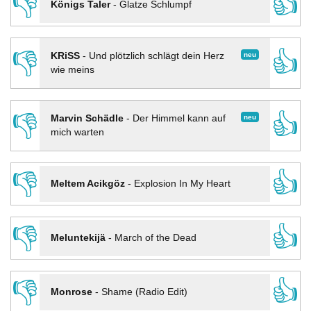
👎
👍
Königs Taler
-
Glatze Schlumpf
👎
👍
neu
KRiSS
-
Und plötzlich schlägt dein Herz
wie meins
👎
👍
neu
Marvin Schädle
-
Der Himmel kann auf
mich warten
👎
👍
Meltem Acikgöz
-
Explosion In My Heart
👎
👍
Meluntekijä
-
March of the Dead
👎
👍
Monrose
-
Shame (Radio Edit)