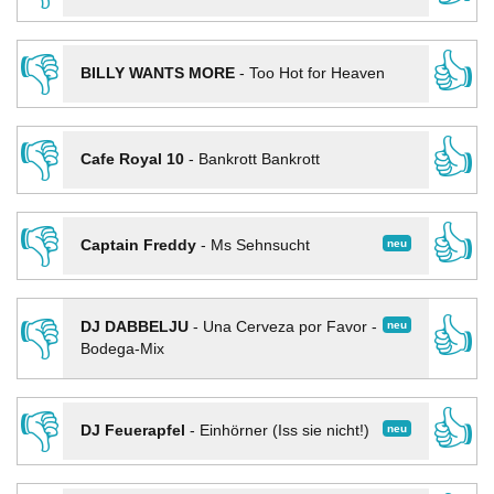
👎
👍
BILLY WANTS MORE
-
Too Hot for Heaven
👎
👍
Cafe Royal 10
-
Bankrott Bankrott
👎
👍
neu
Captain Freddy
-
Ms Sehnsucht
👎
👍
neu
DJ DABBELJU
-
Una Cerveza por Favor -
Bodega-Mix
👎
👍
neu
DJ Feuerapfel
-
Einhörner (Iss sie nicht!)