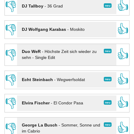
👎
👍
neu
DJ Tallboy
-
36 Grad
👎
👍
DJ Wolfgang Karabas
-
Moskito
👎
👍
neu
Duo WeR
-
Höchste Zeit sich wieder zu
sehn - Single Edit
👎
👍
neu
Echt Steinbach
-
Wegwerfsoldat
👎
👍
neu
Elvira Fischer
-
El Condor Pasa
👎
👍
neu
George La Busch
-
Sommer, Sonne und
im Cabrio