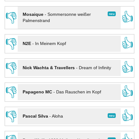
👎
👍
neu
Mosaique
-
Sommersonne weißer
Palmenstrand
👎
👍
N2E
-
In Meinem Kopf
👎
👍
Nick Wachta & Travellers
-
Dream of Infinity
👎
👍
Papageno MC
-
Das Rauschen im Kopf
👎
👍
neu
Pascal Silva
-
Aloha