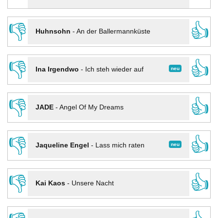
👎
👍
Huhnsohn
-
An der Ballermannküste
👎
👍
neu
Ina Irgendwo
-
Ich steh wieder auf
👎
👍
JADE
-
Angel Of My Dreams
👎
👍
neu
Jaqueline Engel
-
Lass mich raten
👎
👍
Kai Kaos
-
Unsere Nacht