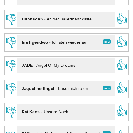
👎
👍
Huhnsohn
-
An der Ballermannküste
👎
👍
neu
Ina Irgendwo
-
Ich steh wieder auf
👎
👍
JADE
-
Angel Of My Dreams
👎
👍
neu
Jaqueline Engel
-
Lass mich raten
👎
👍
Kai Kaos
-
Unsere Nacht