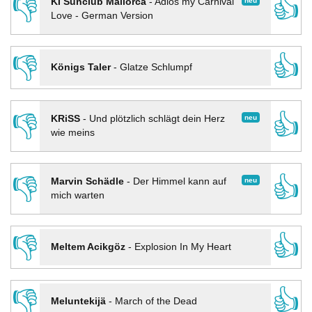
👎
👍
neu
KI Sunclub Mallorca
-
Adios my Carnival
Love - German Version
👎
👍
Königs Taler
-
Glatze Schlumpf
👎
👍
neu
KRiSS
-
Und plötzlich schlägt dein Herz
wie meins
👎
👍
neu
Marvin Schädle
-
Der Himmel kann auf
mich warten
👎
👍
Meltem Acikgöz
-
Explosion In My Heart
👎
👍
Meluntekijä
-
March of the Dead