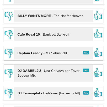
👎
👍
BILLY WANTS MORE
-
Too Hot for Heaven
👎
👍
Cafe Royal 10
-
Bankrott Bankrott
👎
👍
neu
Captain Freddy
-
Ms Sehnsucht
👎
👍
neu
DJ DABBELJU
-
Una Cerveza por Favor -
Bodega-Mix
👎
👍
neu
DJ Feuerapfel
-
Einhörner (Iss sie nicht!)