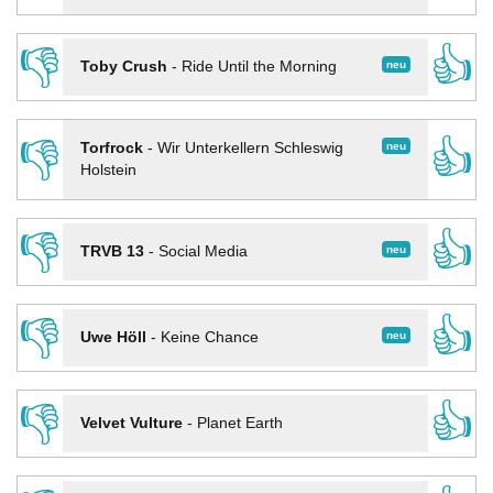
👎
👍
neu
Toby Crush
-
Ride Until the Morning
👎
👍
neu
Torfrock
-
Wir Unterkellern Schleswig
Holstein
👎
👍
neu
TRVB 13
-
Social Media
👎
👍
neu
Uwe Höll
-
Keine Chance
👎
👍
Velvet Vulture
-
Planet Earth