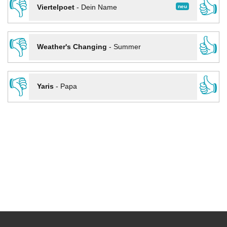
👎
👍
neu
Viertelpoet
-
Dein Name
👎
👍
Weather's Changing
-
Summer
👎
👍
Yaris
-
Papa