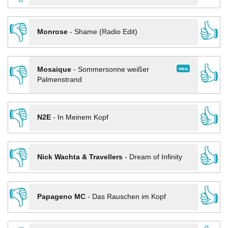
👎
👍
Monrose
-
Shame (Radio Edit)
👎
👍
neu
Mosaique
-
Sommersonne weißer
Palmenstrand
👎
👍
N2E
-
In Meinem Kopf
👎
👍
Nick Wachta & Travellers
-
Dream of Infinity
👎
👍
Papageno MC
-
Das Rauschen im Kopf