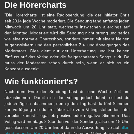
Die Hörercharts
"Die Hörercharts" ist eine Radiosendung, die der Initiator Chris
seit 2014 jede Woche moderiert. Die Sendung fand anfangs jeden
Mittwoch um 20 Uhr statt, wechselte inzwischen allerdings auf
den Montag. Moderiert wird die Sendung nicht streng und seriös
wie eine normale Chartsshow, sondern immer mit einem kleinen
Augenzwinkern und den persönlichen Zu- und Abneigungen des
Moderators. Dies dient nur der Unterhaltung und hat keinen
Einfluss auf das Voting oder die freigeschalteten Songs. tl;dr: Da
muss der Moderator schon durch sein, wenn er sich so ein
Konzept ausdenkt.
Wie funktioniert's?
Nach dem Ende der Sendung hast du eine Woche Zeit um
abzustimmen. Damit sich das Voting jedoch lohnt, solltest du
jedoch täglich abstimmen, denn jeden Tag hast du fünf Stimmen
zur Verfügung die du frei über alle zum Voting stehenden Titel
verteilen kannst - egal ob positive oder negative Stimmen. Das
Voting wird montags 2 Stunden vor der Sendung, also um 18 Uhr,
geschlossen. Um 20 Uhr findet dann die Auswertung live auf
allen
übertragenden Radiosendern
statt. Die neue Votingphase beginnt