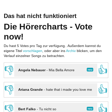
Das hat nicht funktioniert
Die Hörercharts - Vote
now!
Du hast 5 Votes pro Tag zur verfügung.. Außerdem kannst du
eigene Titel
vorschlagen
, oder aber ins
Archiv
blicken, um den
Verlauf einzelner Songs zu betrachten.
👎
👍
neu
Angela Nebauer
-
Mia Bella Amore
👎
👍
Ariana Grande
-
hate that i made you love me
👎
👍
neu
Bert Falko
-
Tu nicht so