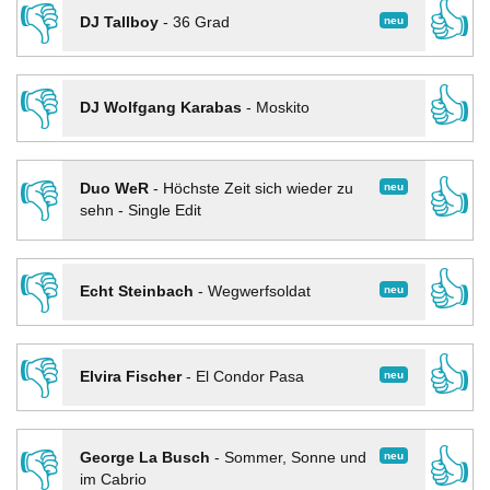
👎
👍
neu
DJ Tallboy
-
36 Grad
👎
👍
DJ Wolfgang Karabas
-
Moskito
👎
👍
neu
Duo WeR
-
Höchste Zeit sich wieder zu
sehn - Single Edit
👎
👍
neu
Echt Steinbach
-
Wegwerfsoldat
👎
👍
neu
Elvira Fischer
-
El Condor Pasa
👎
👍
neu
George La Busch
-
Sommer, Sonne und
im Cabrio