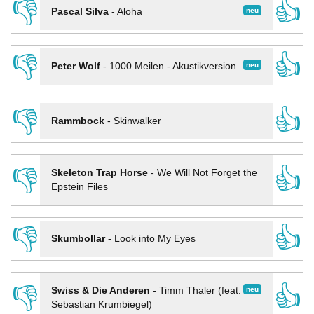
👎
👍
neu
Pascal Silva
-
Aloha
👎
👍
neu
Peter Wolf
-
1000 Meilen - Akustikversion
👎
👍
Rammbock
-
Skinwalker
👎
👍
Skeleton Trap Horse
-
We Will Not Forget the
Epstein Files
👎
👍
Skumbollar
-
Look into My Eyes
👎
👍
neu
Swiss & Die Anderen
-
Timm Thaler (feat.
Sebastian Krumbiegel)