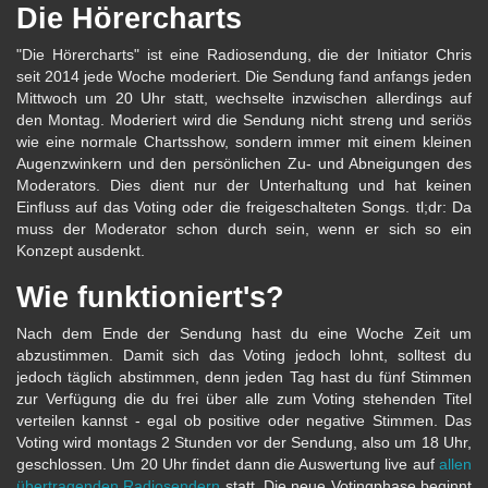
Die Hörercharts
"Die Hörercharts" ist eine Radiosendung, die der Initiator Chris
seit 2014 jede Woche moderiert. Die Sendung fand anfangs jeden
Mittwoch um 20 Uhr statt, wechselte inzwischen allerdings auf
den Montag. Moderiert wird die Sendung nicht streng und seriös
wie eine normale Chartsshow, sondern immer mit einem kleinen
Augenzwinkern und den persönlichen Zu- und Abneigungen des
Moderators. Dies dient nur der Unterhaltung und hat keinen
Einfluss auf das Voting oder die freigeschalteten Songs. tl;dr: Da
muss der Moderator schon durch sein, wenn er sich so ein
Konzept ausdenkt.
Wie funktioniert's?
Nach dem Ende der Sendung hast du eine Woche Zeit um
abzustimmen. Damit sich das Voting jedoch lohnt, solltest du
jedoch täglich abstimmen, denn jeden Tag hast du fünf Stimmen
zur Verfügung die du frei über alle zum Voting stehenden Titel
verteilen kannst - egal ob positive oder negative Stimmen. Das
Voting wird montags 2 Stunden vor der Sendung, also um 18 Uhr,
geschlossen. Um 20 Uhr findet dann die Auswertung live auf
allen
übertragenden Radiosendern
statt. Die neue Votingphase beginnt