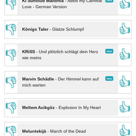
👎
👍
neu
KI Sunclub Mallorca
-
Adios my Carnival
Love - German Version
👎
👍
Königs Taler
-
Glatze Schlumpf
👎
👍
neu
KRiSS
-
Und plötzlich schlägt dein Herz
wie meins
👎
👍
neu
Marvin Schädle
-
Der Himmel kann auf
mich warten
👎
👍
Meltem Acikgöz
-
Explosion In My Heart
👎
👍
Meluntekijä
-
March of the Dead