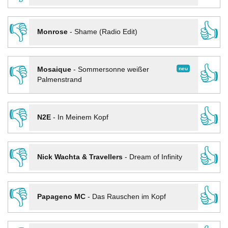
👎
👍
Monrose
-
Shame (Radio Edit)
👎
👍
neu
Mosaique
-
Sommersonne weißer
Palmenstrand
👎
👍
N2E
-
In Meinem Kopf
👎
👍
Nick Wachta & Travellers
-
Dream of Infinity
👎
👍
Papageno MC
-
Das Rauschen im Kopf