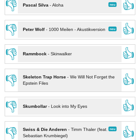
👎
👍
neu
Pascal Silva
-
Aloha
👎
👍
neu
Peter Wolf
-
1000 Meilen - Akustikversion
👎
👍
Rammbock
-
Skinwalker
👎
👍
Skeleton Trap Horse
-
We Will Not Forget the
Epstein Files
👎
👍
Skumbollar
-
Look into My Eyes
👎
👍
neu
Swiss & Die Anderen
-
Timm Thaler (feat.
Sebastian Krumbiegel)