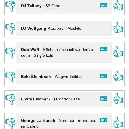
👎
👍
neu
DJ Tallboy
-
36 Grad
👎
👍
DJ Wolfgang Karabas
-
Moskito
👎
👍
neu
Duo WeR
-
Höchste Zeit sich wieder zu
sehn - Single Edit
👎
👍
neu
Echt Steinbach
-
Wegwerfsoldat
👎
👍
neu
Elvira Fischer
-
El Condor Pasa
👎
👍
neu
George La Busch
-
Sommer, Sonne und
im Cabrio