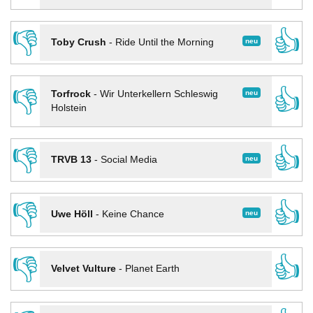
👎
👍
neu
Toby Crush
-
Ride Until the Morning
👎
👍
neu
Torfrock
-
Wir Unterkellern Schleswig
Holstein
👎
👍
neu
TRVB 13
-
Social Media
👎
👍
neu
Uwe Höll
-
Keine Chance
👎
👍
Velvet Vulture
-
Planet Earth