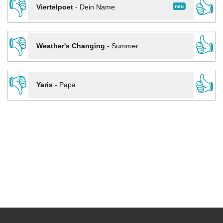
👎
👍
neu
Viertelpoet
-
Dein Name
👎
👍
Weather's Changing
-
Summer
👎
👍
Yaris
-
Papa