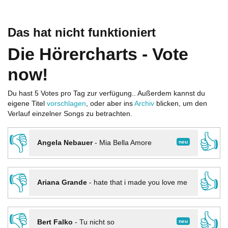
Das hat nicht funktioniert
Die Hörercharts - Vote
now!
Du hast 5 Votes pro Tag zur verfügung.. Außerdem kannst du
eigene Titel
vorschlagen
, oder aber ins
Archiv
blicken, um den
Verlauf einzelner Songs zu betrachten.
👎
👍
neu
Angela Nebauer
-
Mia Bella Amore
👎
👍
Ariana Grande
-
hate that i made you love me
👎
👍
neu
Bert Falko
-
Tu nicht so