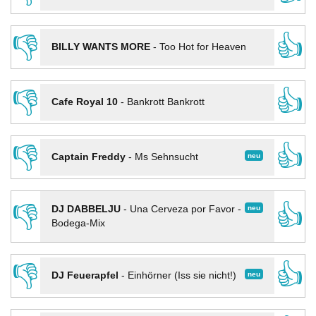
👎
👍
BILLY WANTS MORE
-
Too Hot for Heaven
👎
👍
Cafe Royal 10
-
Bankrott Bankrott
👎
👍
neu
Captain Freddy
-
Ms Sehnsucht
👎
👍
neu
DJ DABBELJU
-
Una Cerveza por Favor -
Bodega-Mix
👎
👍
neu
DJ Feuerapfel
-
Einhörner (Iss sie nicht!)