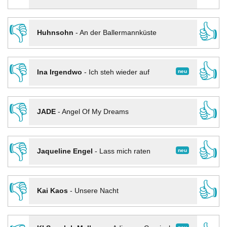
👎
👍
Huhnsohn
-
An der Ballermannküste
👎
👍
neu
Ina Irgendwo
-
Ich steh wieder auf
👎
👍
JADE
-
Angel Of My Dreams
👎
👍
neu
Jaqueline Engel
-
Lass mich raten
👎
👍
Kai Kaos
-
Unsere Nacht