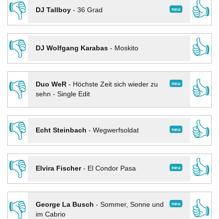
👎
👍
neu
DJ Tallboy
-
36 Grad
👎
👍
DJ Wolfgang Karabas
-
Moskito
👎
👍
neu
Duo WeR
-
Höchste Zeit sich wieder zu
sehn - Single Edit
👎
👍
neu
Echt Steinbach
-
Wegwerfsoldat
👎
👍
neu
Elvira Fischer
-
El Condor Pasa
👎
👍
neu
George La Busch
-
Sommer, Sonne und
im Cabrio