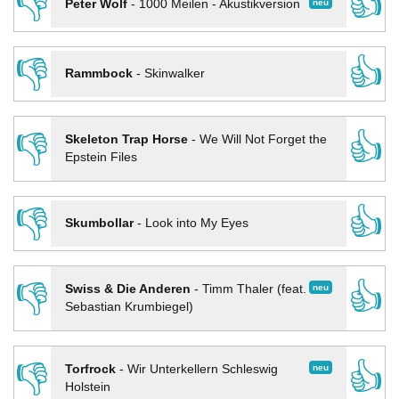
👎
👍
neu
Peter Wolf
-
1000 Meilen - Akustikversion
👎
👍
Rammbock
-
Skinwalker
👎
👍
Skeleton Trap Horse
-
We Will Not Forget the
Epstein Files
👎
👍
Skumbollar
-
Look into My Eyes
👎
👍
neu
Swiss & Die Anderen
-
Timm Thaler (feat.
Sebastian Krumbiegel)
👎
👍
neu
Torfrock
-
Wir Unterkellern Schleswig
Holstein