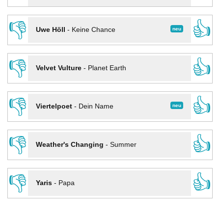
👎
👍
neu
Uwe Höll
-
Keine Chance
👎
👍
Velvet Vulture
-
Planet Earth
👎
👍
neu
Viertelpoet
-
Dein Name
👎
👍
Weather's Changing
-
Summer
👎
👍
Yaris
-
Papa