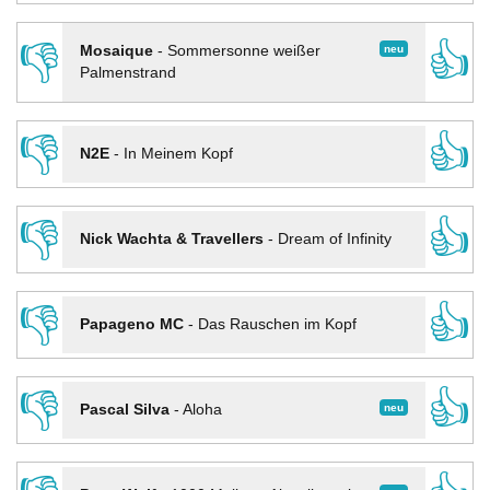
👎
👍
neu
Mosaique
-
Sommersonne weißer
Palmenstrand
👎
👍
N2E
-
In Meinem Kopf
👎
👍
Nick Wachta & Travellers
-
Dream of Infinity
👎
👍
Papageno MC
-
Das Rauschen im Kopf
👎
👍
neu
Pascal Silva
-
Aloha