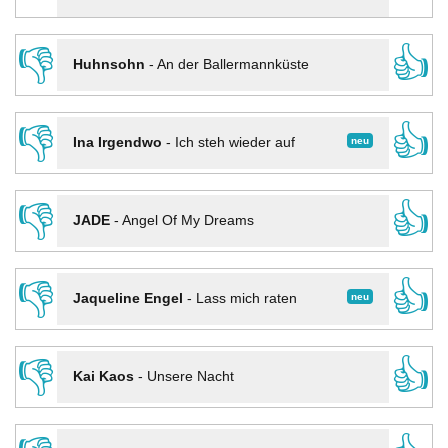
👎
👍
Huhnsohn
-
An der Ballermannküste
👎
👍
neu
Ina Irgendwo
-
Ich steh wieder auf
👎
👍
JADE
-
Angel Of My Dreams
👎
👍
neu
Jaqueline Engel
-
Lass mich raten
👎
👍
Kai Kaos
-
Unsere Nacht