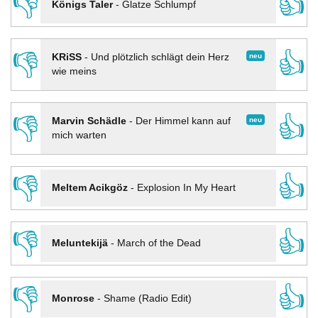
👎
👍
Königs Taler
-
Glatze Schlumpf
👎
👍
neu
KRiSS
-
Und plötzlich schlägt dein Herz
wie meins
👎
👍
neu
Marvin Schädle
-
Der Himmel kann auf
mich warten
👎
👍
Meltem Acikgöz
-
Explosion In My Heart
👎
👍
Meluntekijä
-
March of the Dead
👎
👍
Monrose
-
Shame (Radio Edit)