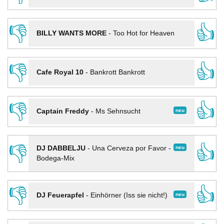
👎
👍
BILLY WANTS MORE
-
Too Hot for Heaven
👎
👍
Cafe Royal 10
-
Bankrott Bankrott
👎
👍
neu
Captain Freddy
-
Ms Sehnsucht
👎
👍
neu
DJ DABBELJU
-
Una Cerveza por Favor -
Bodega-Mix
👎
👍
neu
DJ Feuerapfel
-
Einhörner (Iss sie nicht!)