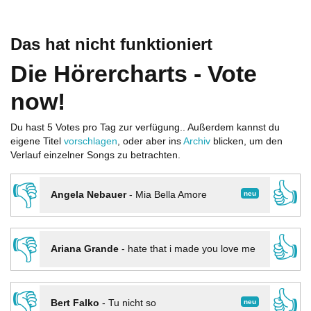
Das hat nicht funktioniert
Die Hörercharts - Vote
now!
Du hast 5 Votes pro Tag zur verfügung.. Außerdem kannst du
eigene Titel
vorschlagen
, oder aber ins
Archiv
blicken, um den
Verlauf einzelner Songs zu betrachten.
👎
👍
neu
Angela Nebauer
-
Mia Bella Amore
👎
👍
Ariana Grande
-
hate that i made you love me
👎
👍
neu
Bert Falko
-
Tu nicht so