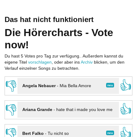
Das hat nicht funktioniert
Die Hörercharts - Vote
now!
Du hast 5 Votes pro Tag zur verfügung.. Außerdem kannst du
eigene Titel
vorschlagen
, oder aber ins
Archiv
blicken, um den
Verlauf einzelner Songs zu betrachten.
👎
👍
neu
Angela Nebauer
-
Mia Bella Amore
👎
👍
Ariana Grande
-
hate that i made you love me
👎
👍
neu
Bert Falko
-
Tu nicht so