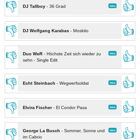
👎
👍
neu
DJ Tallboy
-
36 Grad
👎
👍
DJ Wolfgang Karabas
-
Moskito
👎
👍
neu
Duo WeR
-
Höchste Zeit sich wieder zu
sehn - Single Edit
👎
👍
neu
Echt Steinbach
-
Wegwerfsoldat
👎
👍
neu
Elvira Fischer
-
El Condor Pasa
👎
👍
neu
George La Busch
-
Sommer, Sonne und
im Cabrio