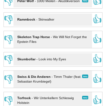
👎
👍
neu
Peter Wolf
-
1000 Meilen - Akustikversion
👎
👍
Rammbock
-
Skinwalker
👎
👍
Skeleton Trap Horse
-
We Will Not Forget the
Epstein Files
👎
👍
Skumbollar
-
Look into My Eyes
👎
👍
neu
Swiss & Die Anderen
-
Timm Thaler (feat.
Sebastian Krumbiegel)
👎
👍
neu
Torfrock
-
Wir Unterkellern Schleswig
Holstein