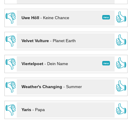
👎
👍
neu
Uwe Höll
-
Keine Chance
👎
👍
Velvet Vulture
-
Planet Earth
👎
👍
neu
Viertelpoet
-
Dein Name
👎
👍
Weather's Changing
-
Summer
👎
👍
Yaris
-
Papa