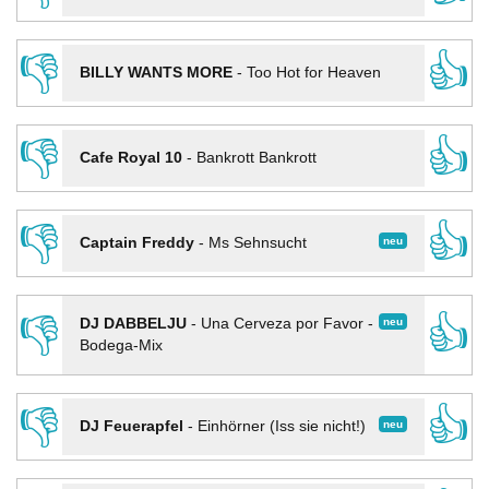
👎
👍
BILLY WANTS MORE
-
Too Hot for Heaven
👎
👍
Cafe Royal 10
-
Bankrott Bankrott
👎
👍
neu
Captain Freddy
-
Ms Sehnsucht
👎
👍
neu
DJ DABBELJU
-
Una Cerveza por Favor -
Bodega-Mix
👎
👍
neu
DJ Feuerapfel
-
Einhörner (Iss sie nicht!)