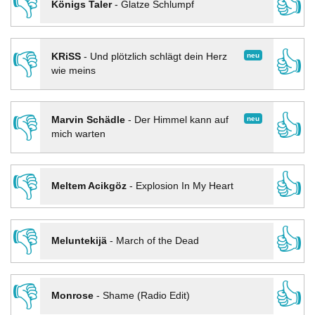
👎
👍
Königs Taler
-
Glatze Schlumpf
👎
👍
neu
KRiSS
-
Und plötzlich schlägt dein Herz
wie meins
👎
👍
neu
Marvin Schädle
-
Der Himmel kann auf
mich warten
👎
👍
Meltem Acikgöz
-
Explosion In My Heart
👎
👍
Meluntekijä
-
March of the Dead
👎
👍
Monrose
-
Shame (Radio Edit)