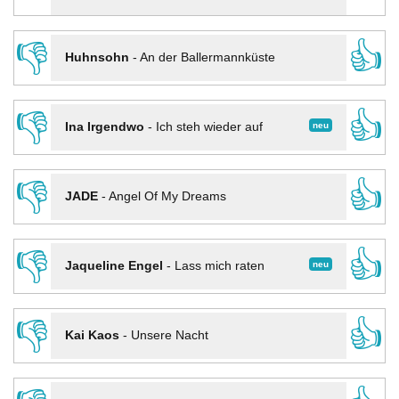
👎
👍
Huhnsohn
-
An der Ballermannküste
👎
👍
neu
Ina Irgendwo
-
Ich steh wieder auf
👎
👍
JADE
-
Angel Of My Dreams
👎
👍
neu
Jaqueline Engel
-
Lass mich raten
👎
👍
Kai Kaos
-
Unsere Nacht