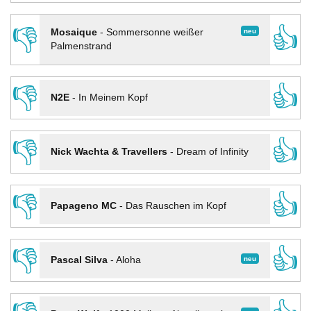
👎
👍
neu
Mosaique
-
Sommersonne weißer
Palmenstrand
👎
👍
N2E
-
In Meinem Kopf
👎
👍
Nick Wachta & Travellers
-
Dream of Infinity
👎
👍
Papageno MC
-
Das Rauschen im Kopf
👎
👍
neu
Pascal Silva
-
Aloha