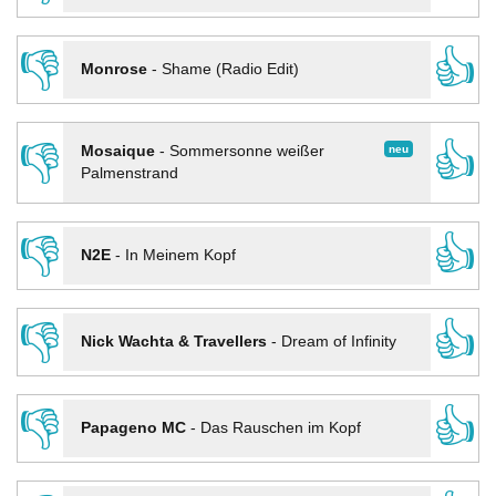
👎
👍
Monrose
-
Shame (Radio Edit)
👎
👍
neu
Mosaique
-
Sommersonne weißer
Palmenstrand
👎
👍
N2E
-
In Meinem Kopf
👎
👍
Nick Wachta & Travellers
-
Dream of Infinity
👎
👍
Papageno MC
-
Das Rauschen im Kopf