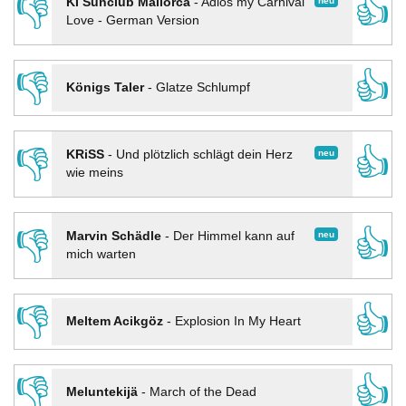
👎
👍
neu
KI Sunclub Mallorca
-
Adios my Carnival
Love - German Version
👎
👍
Königs Taler
-
Glatze Schlumpf
👎
👍
neu
KRiSS
-
Und plötzlich schlägt dein Herz
wie meins
👎
👍
neu
Marvin Schädle
-
Der Himmel kann auf
mich warten
👎
👍
Meltem Acikgöz
-
Explosion In My Heart
👎
👍
Meluntekijä
-
March of the Dead