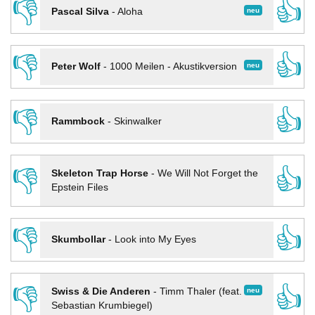
👎
👍
neu
Pascal Silva
-
Aloha
👎
👍
neu
Peter Wolf
-
1000 Meilen - Akustikversion
👎
👍
Rammbock
-
Skinwalker
👎
👍
Skeleton Trap Horse
-
We Will Not Forget the
Epstein Files
👎
👍
Skumbollar
-
Look into My Eyes
👎
👍
neu
Swiss & Die Anderen
-
Timm Thaler (feat.
Sebastian Krumbiegel)