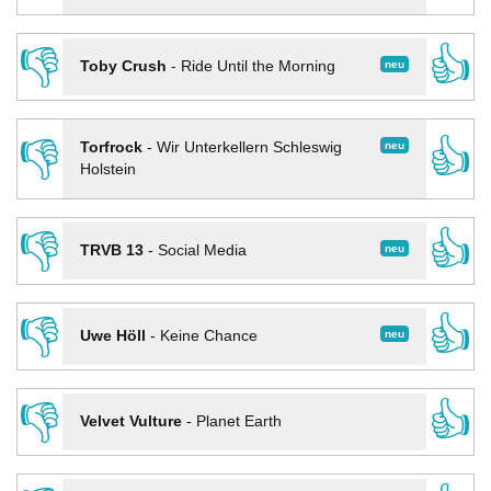
👎
👍
neu
Toby Crush
-
Ride Until the Morning
👎
👍
neu
Torfrock
-
Wir Unterkellern Schleswig
Holstein
👎
👍
neu
TRVB 13
-
Social Media
👎
👍
neu
Uwe Höll
-
Keine Chance
👎
👍
Velvet Vulture
-
Planet Earth