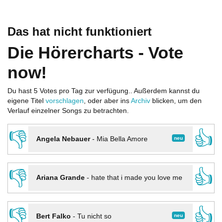
Das hat nicht funktioniert
Die Hörercharts - Vote
now!
Du hast 5 Votes pro Tag zur verfügung.. Außerdem kannst du
eigene Titel
vorschlagen
, oder aber ins
Archiv
blicken, um den
Verlauf einzelner Songs zu betrachten.
👎
👍
neu
Angela Nebauer
-
Mia Bella Amore
👎
👍
Ariana Grande
-
hate that i made you love me
👎
👍
neu
Bert Falko
-
Tu nicht so