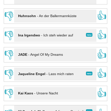
👎
👍
Huhnsohn
-
An der Ballermannküste
👎
👍
neu
Ina Irgendwo
-
Ich steh wieder auf
👎
👍
JADE
-
Angel Of My Dreams
👎
👍
neu
Jaqueline Engel
-
Lass mich raten
👎
👍
Kai Kaos
-
Unsere Nacht