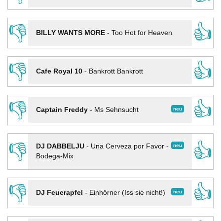
👎
👍
BILLY WANTS MORE
-
Too Hot for Heaven
👎
👍
Cafe Royal 10
-
Bankrott Bankrott
👎
👍
neu
Captain Freddy
-
Ms Sehnsucht
👎
👍
neu
DJ DABBELJU
-
Una Cerveza por Favor -
Bodega-Mix
👎
👍
neu
DJ Feuerapfel
-
Einhörner (Iss sie nicht!)