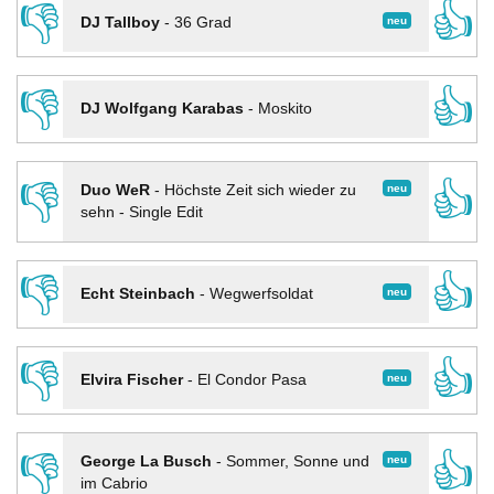
👎
👍
neu
DJ Tallboy
-
36 Grad
👎
👍
DJ Wolfgang Karabas
-
Moskito
👎
👍
neu
Duo WeR
-
Höchste Zeit sich wieder zu
sehn - Single Edit
👎
👍
neu
Echt Steinbach
-
Wegwerfsoldat
👎
👍
neu
Elvira Fischer
-
El Condor Pasa
👎
👍
neu
George La Busch
-
Sommer, Sonne und
im Cabrio