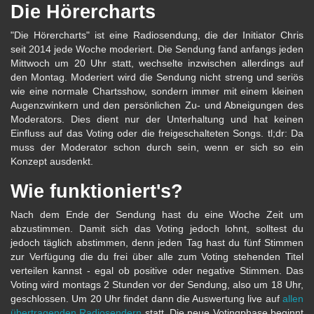
Die Hörercharts
"Die Hörercharts" ist eine Radiosendung, die der Initiator Chris
seit 2014 jede Woche moderiert. Die Sendung fand anfangs jeden
Mittwoch um 20 Uhr statt, wechselte inzwischen allerdings auf
den Montag. Moderiert wird die Sendung nicht streng und seriös
wie eine normale Chartsshow, sondern immer mit einem kleinen
Augenzwinkern und den persönlichen Zu- und Abneigungen des
Moderators. Dies dient nur der Unterhaltung und hat keinen
Einfluss auf das Voting oder die freigeschalteten Songs. tl;dr: Da
muss der Moderator schon durch sein, wenn er sich so ein
Konzept ausdenkt.
Wie funktioniert's?
Nach dem Ende der Sendung hast du eine Woche Zeit um
abzustimmen. Damit sich das Voting jedoch lohnt, solltest du
jedoch täglich abstimmen, denn jeden Tag hast du fünf Stimmen
zur Verfügung die du frei über alle zum Voting stehenden Titel
verteilen kannst - egal ob positive oder negative Stimmen. Das
Voting wird montags 2 Stunden vor der Sendung, also um 18 Uhr,
geschlossen. Um 20 Uhr findet dann die Auswertung live auf
allen
übertragenden Radiosendern
statt. Die neue Votingphase beginnt