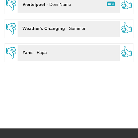
👎
👍
neu
Viertelpoet
-
Dein Name
👎
👍
Weather's Changing
-
Summer
👎
👍
Yaris
-
Papa