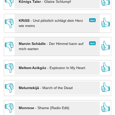
👎
👍
Königs Taler
-
Glatze Schlumpf
👎
👍
neu
KRiSS
-
Und plötzlich schlägt dein Herz
wie meins
👎
👍
neu
Marvin Schädle
-
Der Himmel kann auf
mich warten
👎
👍
Meltem Acikgöz
-
Explosion In My Heart
👎
👍
Meluntekijä
-
March of the Dead
👎
👍
Monrose
-
Shame (Radio Edit)