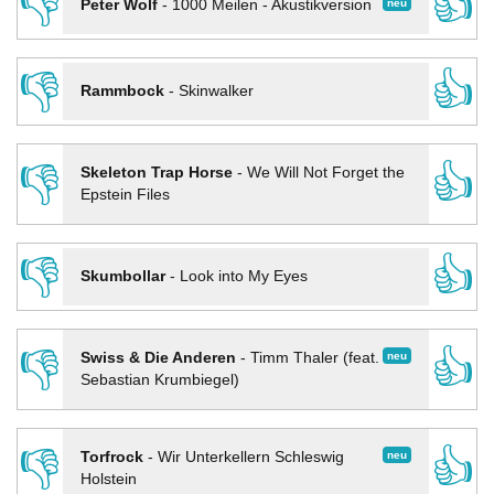
👎
👍
neu
Peter Wolf
-
1000 Meilen - Akustikversion
👎
👍
Rammbock
-
Skinwalker
👎
👍
Skeleton Trap Horse
-
We Will Not Forget the
Epstein Files
👎
👍
Skumbollar
-
Look into My Eyes
👎
👍
neu
Swiss & Die Anderen
-
Timm Thaler (feat.
Sebastian Krumbiegel)
👎
👍
neu
Torfrock
-
Wir Unterkellern Schleswig
Holstein