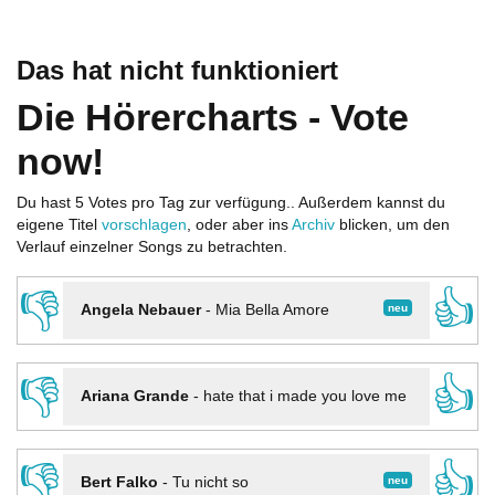
Das hat nicht funktioniert
Die Hörercharts - Vote
now!
Du hast 5 Votes pro Tag zur verfügung.. Außerdem kannst du
eigene Titel
vorschlagen
, oder aber ins
Archiv
blicken, um den
Verlauf einzelner Songs zu betrachten.
👎
👍
neu
Angela Nebauer
-
Mia Bella Amore
👎
👍
Ariana Grande
-
hate that i made you love me
👎
👍
neu
Bert Falko
-
Tu nicht so