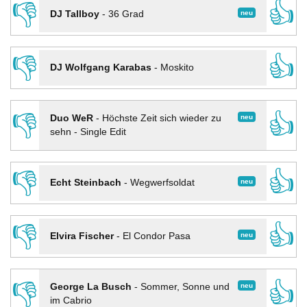
👎
👍
neu
DJ Tallboy
-
36 Grad
👎
👍
DJ Wolfgang Karabas
-
Moskito
👎
👍
neu
Duo WeR
-
Höchste Zeit sich wieder zu
sehn - Single Edit
👎
👍
neu
Echt Steinbach
-
Wegwerfsoldat
👎
👍
neu
Elvira Fischer
-
El Condor Pasa
👎
👍
neu
George La Busch
-
Sommer, Sonne und
im Cabrio