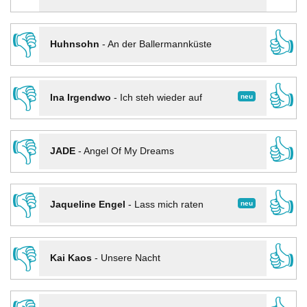
👎
👍
Huhnsohn
-
An der Ballermannküste
👎
👍
neu
Ina Irgendwo
-
Ich steh wieder auf
👎
👍
JADE
-
Angel Of My Dreams
👎
👍
neu
Jaqueline Engel
-
Lass mich raten
👎
👍
Kai Kaos
-
Unsere Nacht