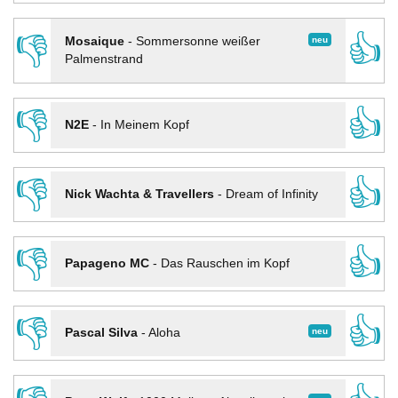
👎
👍
neu
Mosaique
-
Sommersonne weißer
Palmenstrand
👎
👍
N2E
-
In Meinem Kopf
👎
👍
Nick Wachta & Travellers
-
Dream of Infinity
👎
👍
Papageno MC
-
Das Rauschen im Kopf
👎
👍
neu
Pascal Silva
-
Aloha