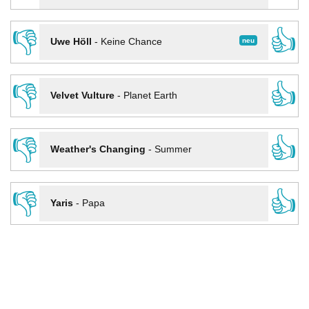
👎
👍
neu
Uwe Höll
-
Keine Chance
👎
👍
Velvet Vulture
-
Planet Earth
👎
👍
Weather's Changing
-
Summer
👎
👍
Yaris
-
Papa