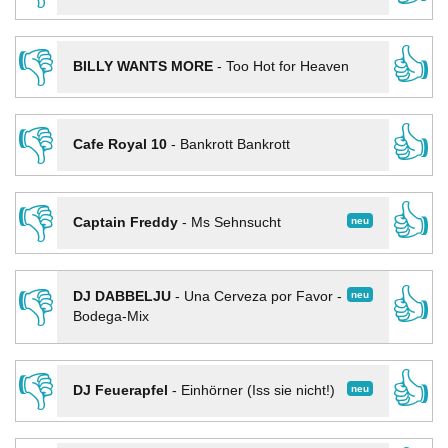
👎
👍
BILLY WANTS MORE
-
Too Hot for Heaven
👎
👍
Cafe Royal 10
-
Bankrott Bankrott
👎
👍
neu
Captain Freddy
-
Ms Sehnsucht
👎
👍
neu
DJ DABBELJU
-
Una Cerveza por Favor -
Bodega-Mix
👎
👍
neu
DJ Feuerapfel
-
Einhörner (Iss sie nicht!)