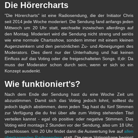
Die Hörercharts
"Die Hörercharts" ist eine Radiosendung, die der Initiator Chris
seit 2014 jede Woche moderiert. Die Sendung fand anfangs jeden
Mittwoch um 20 Uhr statt, wechselte inzwischen allerdings auf
den Montag. Moderiert wird die Sendung nicht streng und seriös
wie eine normale Chartsshow, sondern immer mit einem kleinen
Augenzwinkern und den persönlichen Zu- und Abneigungen des
Moderators. Dies dient nur der Unterhaltung und hat keinen
Einfluss auf das Voting oder die freigeschalteten Songs. tl;dr: Da
muss der Moderator schon durch sein, wenn er sich so ein
Konzept ausdenkt.
Wie funktioniert's?
Nach dem Ende der Sendung hast du eine Woche Zeit um
abzustimmen. Damit sich das Voting jedoch lohnt, solltest du
jedoch täglich abstimmen, denn jeden Tag hast du fünf Stimmen
zur Verfügung die du frei über alle zum Voting stehenden Titel
verteilen kannst - egal ob positive oder negative Stimmen. Das
Voting wird montags 2 Stunden vor der Sendung, also um 18 Uhr,
geschlossen. Um 20 Uhr findet dann die Auswertung live auf
allen
übertragenden Radiosendern
statt. Die neue Votingphase beginnt