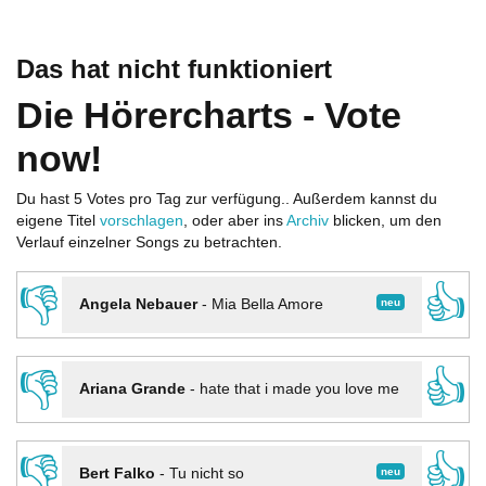
Das hat nicht funktioniert
Die Hörercharts - Vote
now!
Du hast 5 Votes pro Tag zur verfügung.. Außerdem kannst du
eigene Titel
vorschlagen
, oder aber ins
Archiv
blicken, um den
Verlauf einzelner Songs zu betrachten.
👎
👍
neu
Angela Nebauer
-
Mia Bella Amore
👎
👍
Ariana Grande
-
hate that i made you love me
👎
👍
neu
Bert Falko
-
Tu nicht so