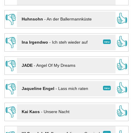
👎
👍
Huhnsohn
-
An der Ballermannküste
👎
👍
neu
Ina Irgendwo
-
Ich steh wieder auf
👎
👍
JADE
-
Angel Of My Dreams
👎
👍
neu
Jaqueline Engel
-
Lass mich raten
👎
👍
Kai Kaos
-
Unsere Nacht