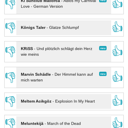
👎
👍
neu
KI Sunclub Mallorca
-
Adios my Carnival
Love - German Version
👎
👍
Königs Taler
-
Glatze Schlumpf
👎
👍
neu
KRiSS
-
Und plötzlich schlägt dein Herz
wie meins
👎
👍
neu
Marvin Schädle
-
Der Himmel kann auf
mich warten
👎
👍
Meltem Acikgöz
-
Explosion In My Heart
👎
👍
Meluntekijä
-
March of the Dead