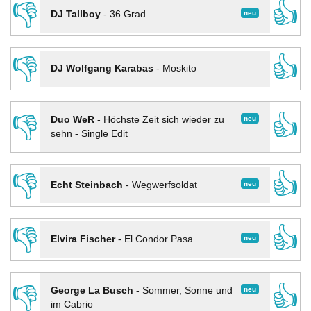
👎
👍
neu
DJ Tallboy
-
36 Grad
👎
👍
DJ Wolfgang Karabas
-
Moskito
👎
👍
neu
Duo WeR
-
Höchste Zeit sich wieder zu
sehn - Single Edit
👎
👍
neu
Echt Steinbach
-
Wegwerfsoldat
👎
👍
neu
Elvira Fischer
-
El Condor Pasa
👎
👍
neu
George La Busch
-
Sommer, Sonne und
im Cabrio