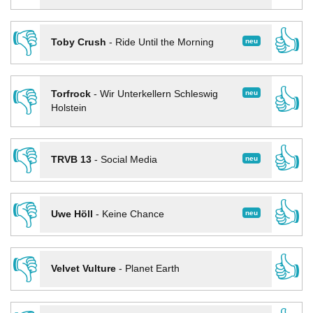
👎
👍
neu
Toby Crush
-
Ride Until the Morning
👎
👍
neu
Torfrock
-
Wir Unterkellern Schleswig
Holstein
👎
👍
neu
TRVB 13
-
Social Media
👎
👍
neu
Uwe Höll
-
Keine Chance
👎
👍
Velvet Vulture
-
Planet Earth