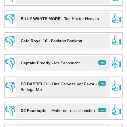
👎
👍
BILLY WANTS MORE
-
Too Hot for Heaven
👎
👍
Cafe Royal 10
-
Bankrott Bankrott
👎
👍
neu
Captain Freddy
-
Ms Sehnsucht
👎
👍
neu
DJ DABBELJU
-
Una Cerveza por Favor -
Bodega-Mix
👎
👍
neu
DJ Feuerapfel
-
Einhörner (Iss sie nicht!)