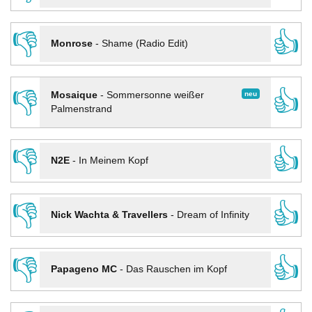
👎
👍
Monrose
-
Shame (Radio Edit)
👎
👍
neu
Mosaique
-
Sommersonne weißer
Palmenstrand
👎
👍
N2E
-
In Meinem Kopf
👎
👍
Nick Wachta & Travellers
-
Dream of Infinity
👎
👍
Papageno MC
-
Das Rauschen im Kopf