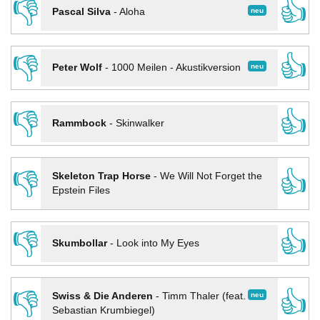
👎
👍
neu
Pascal Silva
-
Aloha
👎
👍
neu
Peter Wolf
-
1000 Meilen - Akustikversion
👎
👍
Rammbock
-
Skinwalker
👎
👍
Skeleton Trap Horse
-
We Will Not Forget the
Epstein Files
👎
👍
Skumbollar
-
Look into My Eyes
👎
👍
neu
Swiss & Die Anderen
-
Timm Thaler (feat.
Sebastian Krumbiegel)