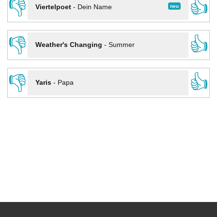
👎
👍
neu
Viertelpoet
-
Dein Name
👎
👍
Weather's Changing
-
Summer
👎
👍
Yaris
-
Papa