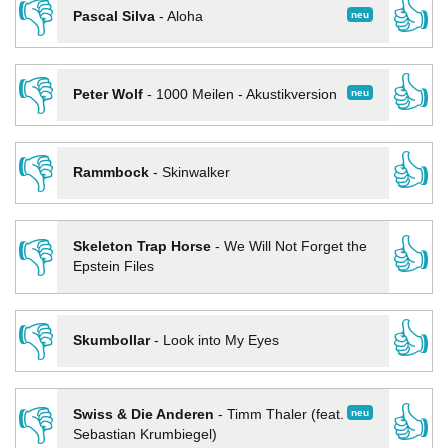
👎
👍
neu
Pascal Silva
-
Aloha
👎
👍
neu
Peter Wolf
-
1000 Meilen - Akustikversion
👎
👍
Rammbock
-
Skinwalker
👎
👍
Skeleton Trap Horse
-
We Will Not Forget the
Epstein Files
👎
👍
Skumbollar
-
Look into My Eyes
👎
👍
neu
Swiss & Die Anderen
-
Timm Thaler (feat.
Sebastian Krumbiegel)