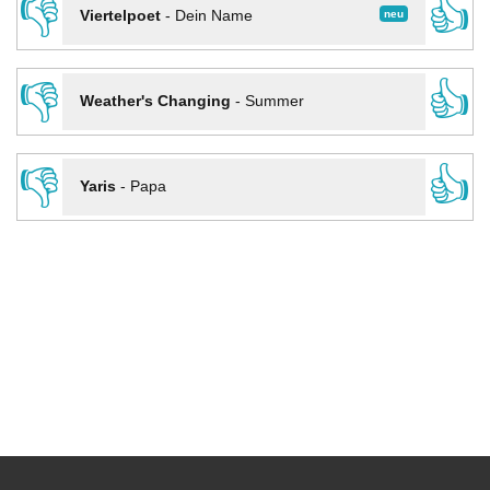
👎
👍
neu
Viertelpoet
-
Dein Name
👎
👍
Weather's Changing
-
Summer
👎
👍
Yaris
-
Papa