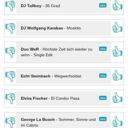
👎
👍
neu
DJ Tallboy
-
36 Grad
👎
👍
DJ Wolfgang Karabas
-
Moskito
👎
👍
neu
Duo WeR
-
Höchste Zeit sich wieder zu
sehn - Single Edit
👎
👍
neu
Echt Steinbach
-
Wegwerfsoldat
👎
👍
neu
Elvira Fischer
-
El Condor Pasa
👎
👍
neu
George La Busch
-
Sommer, Sonne und
im Cabrio