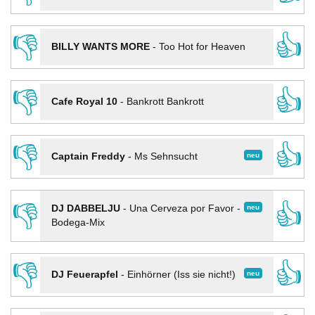
👎
👍
BILLY WANTS MORE
-
Too Hot for Heaven
👎
👍
Cafe Royal 10
-
Bankrott Bankrott
👎
👍
neu
Captain Freddy
-
Ms Sehnsucht
👎
👍
neu
DJ DABBELJU
-
Una Cerveza por Favor -
Bodega-Mix
👎
👍
neu
DJ Feuerapfel
-
Einhörner (Iss sie nicht!)