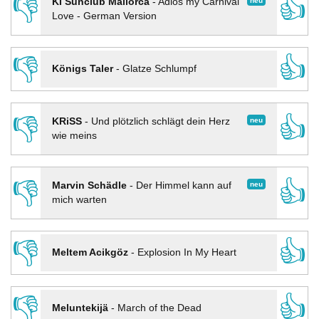
👎
👍
neu
KI Sunclub Mallorca
-
Adios my Carnival
Love - German Version
👎
👍
Königs Taler
-
Glatze Schlumpf
👎
👍
neu
KRiSS
-
Und plötzlich schlägt dein Herz
wie meins
👎
👍
neu
Marvin Schädle
-
Der Himmel kann auf
mich warten
👎
👍
Meltem Acikgöz
-
Explosion In My Heart
👎
👍
Meluntekijä
-
March of the Dead