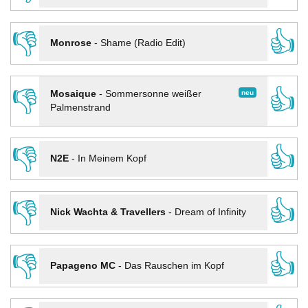
👎
👍
Monrose
-
Shame (Radio Edit)
👎
👍
neu
Mosaique
-
Sommersonne weißer
Palmenstrand
👎
👍
N2E
-
In Meinem Kopf
👎
👍
Nick Wachta & Travellers
-
Dream of Infinity
👎
👍
Papageno MC
-
Das Rauschen im Kopf