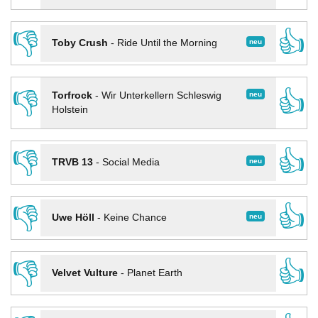
👎
👍
neu
Toby Crush
-
Ride Until the Morning
👎
👍
neu
Torfrock
-
Wir Unterkellern Schleswig
Holstein
👎
👍
neu
TRVB 13
-
Social Media
👎
👍
neu
Uwe Höll
-
Keine Chance
👎
👍
Velvet Vulture
-
Planet Earth