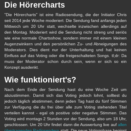
Die Hörercharts
"Die Hörercharts" ist eine Radiosendung, die der Initiator Chris
seit 2014 jede Woche moderiert. Die Sendung fand anfangs jeden
Mittwoch um 20 Uhr statt, wechselte inzwischen allerdings auf
den Montag. Moderiert wird die Sendung nicht streng und seriös
wie eine normale Chartsshow, sondern immer mit einem kleinen
Augenzwinkern und den persönlichen Zu- und Abneigungen des
Moderators. Dies dient nur der Unterhaltung und hat keinen
Einfluss auf das Voting oder die freigeschalteten Songs. tl;dr: Da
muss der Moderator schon durch sein, wenn er sich so ein
Konzept ausdenkt.
Wie funktioniert's?
Nach dem Ende der Sendung hast du eine Woche Zeit um
abzustimmen. Damit sich das Voting jedoch lohnt, solltest du
jedoch täglich abstimmen, denn jeden Tag hast du fünf Stimmen
zur Verfügung die du frei über alle zum Voting stehenden Titel
verteilen kannst - egal ob positive oder negative Stimmen. Das
Voting wird montags 2 Stunden vor der Sendung, also um 18 Uhr,
geschlossen. Um 20 Uhr findet dann die Auswertung live auf
allen
übertragenden Radiosendern
statt. Die neue Votingphase beginnt