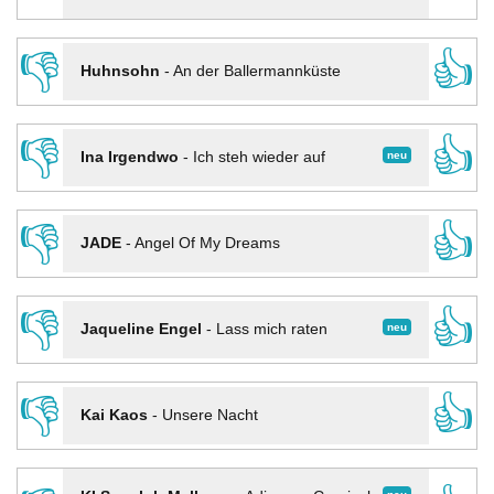
👎
👍
Huhnsohn
-
An der Ballermannküste
👎
👍
neu
Ina Irgendwo
-
Ich steh wieder auf
👎
👍
JADE
-
Angel Of My Dreams
👎
👍
neu
Jaqueline Engel
-
Lass mich raten
👎
👍
Kai Kaos
-
Unsere Nacht