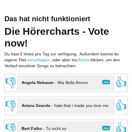
Das hat nicht funktioniert
Die Hörercharts - Vote
now!
Du hast 5 Votes pro Tag zur verfügung.. Außerdem kannst du
eigene Titel
vorschlagen
, oder aber ins
Archiv
blicken, um den
Verlauf einzelner Songs zu betrachten.
👎
👍
neu
Angela Nebauer
-
Mia Bella Amore
👎
👍
Ariana Grande
-
hate that i made you love me
👎
👍
neu
Bert Falko
-
Tu nicht so