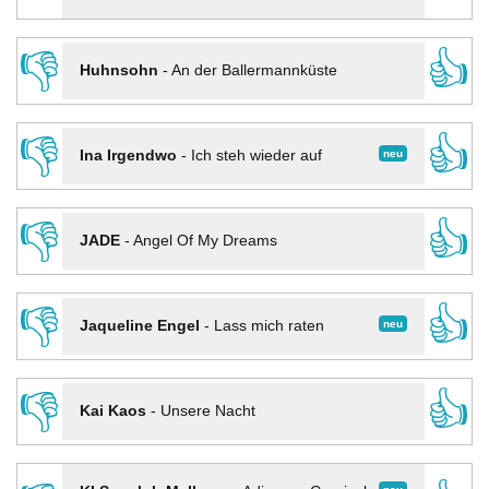
👎
👍
Huhnsohn
-
An der Ballermannküste
👎
👍
neu
Ina Irgendwo
-
Ich steh wieder auf
👎
👍
JADE
-
Angel Of My Dreams
👎
👍
neu
Jaqueline Engel
-
Lass mich raten
👎
👍
Kai Kaos
-
Unsere Nacht