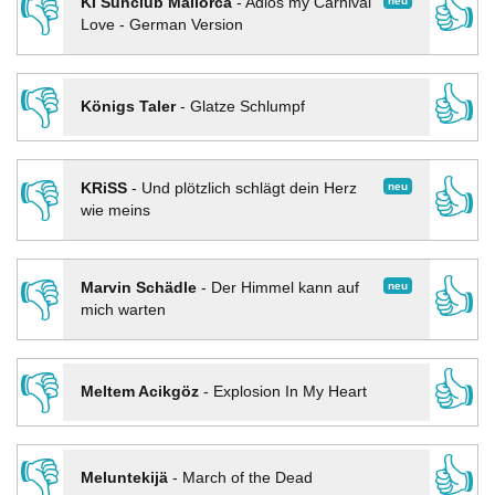
👎
👍
neu
KI Sunclub Mallorca
-
Adios my Carnival
Love - German Version
👎
👍
Königs Taler
-
Glatze Schlumpf
👎
👍
neu
KRiSS
-
Und plötzlich schlägt dein Herz
wie meins
👎
👍
neu
Marvin Schädle
-
Der Himmel kann auf
mich warten
👎
👍
Meltem Acikgöz
-
Explosion In My Heart
👎
👍
Meluntekijä
-
March of the Dead