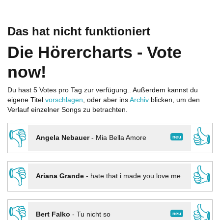
Das hat nicht funktioniert
Die Hörercharts - Vote
now!
Du hast 5 Votes pro Tag zur verfügung.. Außerdem kannst du
eigene Titel
vorschlagen
, oder aber ins
Archiv
blicken, um den
Verlauf einzelner Songs zu betrachten.
👎
👍
neu
Angela Nebauer
-
Mia Bella Amore
👎
👍
Ariana Grande
-
hate that i made you love me
👎
👍
neu
Bert Falko
-
Tu nicht so