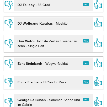
👎
👍
neu
DJ Tallboy
-
36 Grad
👎
👍
DJ Wolfgang Karabas
-
Moskito
👎
👍
neu
Duo WeR
-
Höchste Zeit sich wieder zu
sehn - Single Edit
👎
👍
neu
Echt Steinbach
-
Wegwerfsoldat
👎
👍
neu
Elvira Fischer
-
El Condor Pasa
👎
👍
neu
George La Busch
-
Sommer, Sonne und
im Cabrio