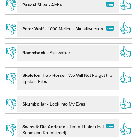
👎
👍
neu
Pascal Silva
-
Aloha
👎
👍
neu
Peter Wolf
-
1000 Meilen - Akustikversion
👎
👍
Rammbock
-
Skinwalker
👎
👍
Skeleton Trap Horse
-
We Will Not Forget the
Epstein Files
👎
👍
Skumbollar
-
Look into My Eyes
👎
👍
neu
Swiss & Die Anderen
-
Timm Thaler (feat.
Sebastian Krumbiegel)