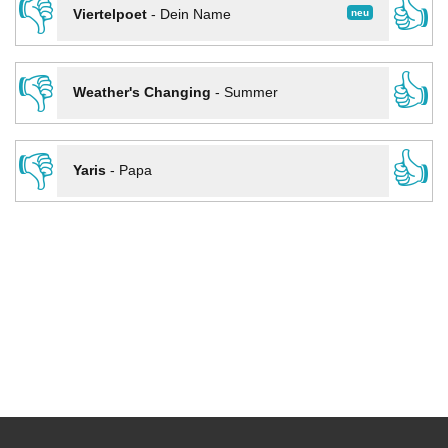
👎
👍
neu
Viertelpoet
-
Dein Name
👎
👍
Weather's Changing
-
Summer
👎
👍
Yaris
-
Papa