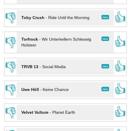
👎
👍
neu
Toby Crush
-
Ride Until the Morning
👎
👍
neu
Torfrock
-
Wir Unterkellern Schleswig
Holstein
👎
👍
neu
TRVB 13
-
Social Media
👎
👍
neu
Uwe Höll
-
Keine Chance
👎
👍
Velvet Vulture
-
Planet Earth