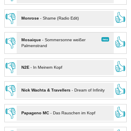
👎
👍
Monrose
-
Shame (Radio Edit)
👎
👍
neu
Mosaique
-
Sommersonne weißer
Palmenstrand
👎
👍
N2E
-
In Meinem Kopf
👎
👍
Nick Wachta & Travellers
-
Dream of Infinity
👎
👍
Papageno MC
-
Das Rauschen im Kopf