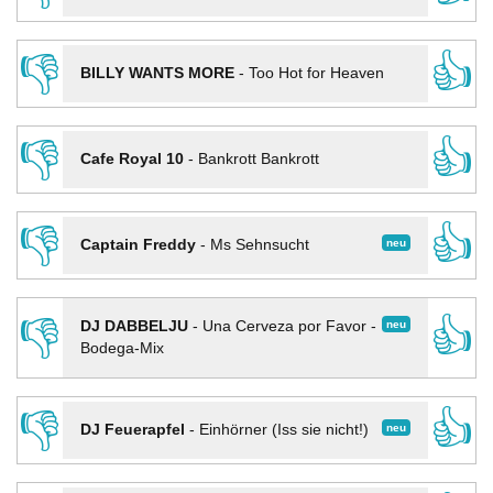
👎
👍
BILLY WANTS MORE
-
Too Hot for Heaven
👎
👍
Cafe Royal 10
-
Bankrott Bankrott
👎
👍
neu
Captain Freddy
-
Ms Sehnsucht
👎
👍
neu
DJ DABBELJU
-
Una Cerveza por Favor -
Bodega-Mix
👎
👍
neu
DJ Feuerapfel
-
Einhörner (Iss sie nicht!)