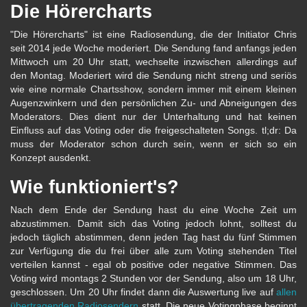
Die Hörercharts
"Die Hörercharts" ist eine Radiosendung, die der Initiator Chris
seit 2014 jede Woche moderiert. Die Sendung fand anfangs jeden
Mittwoch um 20 Uhr statt, wechselte inzwischen allerdings auf
den Montag. Moderiert wird die Sendung nicht streng und seriös
wie eine normale Chartsshow, sondern immer mit einem kleinen
Augenzwinkern und den persönlichen Zu- und Abneigungen des
Moderators. Dies dient nur der Unterhaltung und hat keinen
Einfluss auf das Voting oder die freigeschalteten Songs. tl;dr: Da
muss der Moderator schon durch sein, wenn er sich so ein
Konzept ausdenkt.
Wie funktioniert's?
Nach dem Ende der Sendung hast du eine Woche Zeit um
abzustimmen. Damit sich das Voting jedoch lohnt, solltest du
jedoch täglich abstimmen, denn jeden Tag hast du fünf Stimmen
zur Verfügung die du frei über alle zum Voting stehenden Titel
verteilen kannst - egal ob positive oder negative Stimmen. Das
Voting wird montags 2 Stunden vor der Sendung, also um 18 Uhr,
geschlossen. Um 20 Uhr findet dann die Auswertung live auf
allen
übertragenden Radiosendern
statt. Die neue Votingphase beginnt