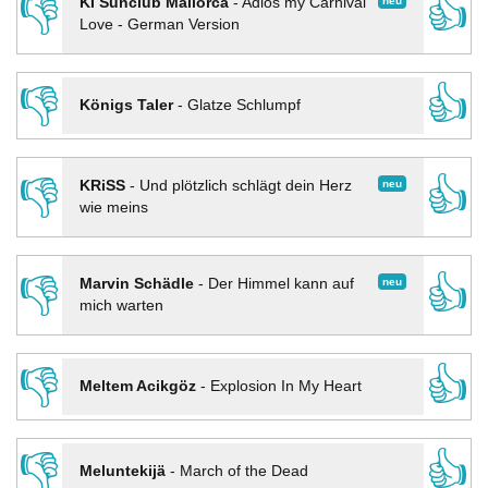
👎
👍
neu
KI Sunclub Mallorca
-
Adios my Carnival
Love - German Version
👎
👍
Königs Taler
-
Glatze Schlumpf
👎
👍
neu
KRiSS
-
Und plötzlich schlägt dein Herz
wie meins
👎
👍
neu
Marvin Schädle
-
Der Himmel kann auf
mich warten
👎
👍
Meltem Acikgöz
-
Explosion In My Heart
👎
👍
Meluntekijä
-
March of the Dead