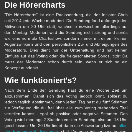
Die Hörercharts
"Die Hörercharts" ist eine Radiosendung, die der Initiator Chris
seit 2014 jede Woche moderiert. Die Sendung fand anfangs jeden
Mittwoch um 20 Uhr statt, wechselte inzwischen allerdings auf
den Montag. Moderiert wird die Sendung nicht streng und seriös
wie eine normale Chartsshow, sondern immer mit einem kleinen
Augenzwinkern und den persönlichen Zu- und Abneigungen des
Moderators. Dies dient nur der Unterhaltung und hat keinen
Einfluss auf das Voting oder die freigeschalteten Songs. tl;dr: Da
muss der Moderator schon durch sein, wenn er sich so ein
Konzept ausdenkt.
Wie funktioniert's?
Nach dem Ende der Sendung hast du eine Woche Zeit um
abzustimmen. Damit sich das Voting jedoch lohnt, solltest du
jedoch täglich abstimmen, denn jeden Tag hast du fünf Stimmen
zur Verfügung die du frei über alle zum Voting stehenden Titel
verteilen kannst - egal ob positive oder negative Stimmen. Das
Voting wird montags 2 Stunden vor der Sendung, also um 18 Uhr,
geschlossen. Um 20 Uhr findet dann die Auswertung live auf
allen
übertragenden Radiosendern
statt. Die neue Votingphase beginnt