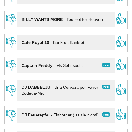
👎
👍
BILLY WANTS MORE
-
Too Hot for Heaven
👎
👍
Cafe Royal 10
-
Bankrott Bankrott
👎
👍
neu
Captain Freddy
-
Ms Sehnsucht
👎
👍
neu
DJ DABBELJU
-
Una Cerveza por Favor -
Bodega-Mix
👎
👍
neu
DJ Feuerapfel
-
Einhörner (Iss sie nicht!)