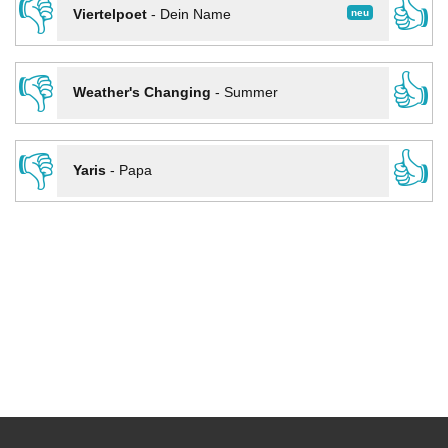
👎
👍
neu
Viertelpoet
-
Dein Name
👎
👍
Weather's Changing
-
Summer
👎
👍
Yaris
-
Papa