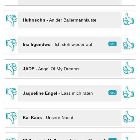
👎
👍
Huhnsohn
-
An der Ballermannküste
👎
👍
neu
Ina Irgendwo
-
Ich steh wieder auf
👎
👍
JADE
-
Angel Of My Dreams
👎
👍
neu
Jaqueline Engel
-
Lass mich raten
👎
👍
Kai Kaos
-
Unsere Nacht