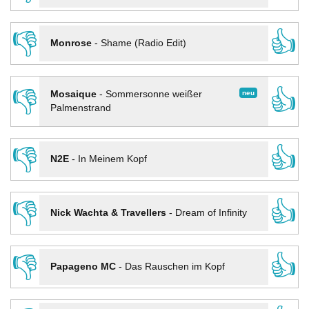
👎
👍
Monrose
-
Shame (Radio Edit)
👎
👍
neu
Mosaique
-
Sommersonne weißer
Palmenstrand
👎
👍
N2E
-
In Meinem Kopf
👎
👍
Nick Wachta & Travellers
-
Dream of Infinity
👎
👍
Papageno MC
-
Das Rauschen im Kopf