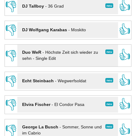
👎
👍
neu
DJ Tallboy
-
36 Grad
👎
👍
DJ Wolfgang Karabas
-
Moskito
👎
👍
neu
Duo WeR
-
Höchste Zeit sich wieder zu
sehn - Single Edit
👎
👍
neu
Echt Steinbach
-
Wegwerfsoldat
👎
👍
neu
Elvira Fischer
-
El Condor Pasa
👎
👍
neu
George La Busch
-
Sommer, Sonne und
im Cabrio