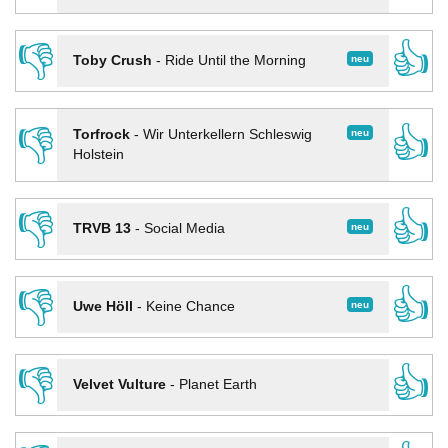
👎
👍
neu
Toby Crush
-
Ride Until the Morning
👎
👍
neu
Torfrock
-
Wir Unterkellern Schleswig
Holstein
👎
👍
neu
TRVB 13
-
Social Media
👎
👍
neu
Uwe Höll
-
Keine Chance
👎
👍
Velvet Vulture
-
Planet Earth