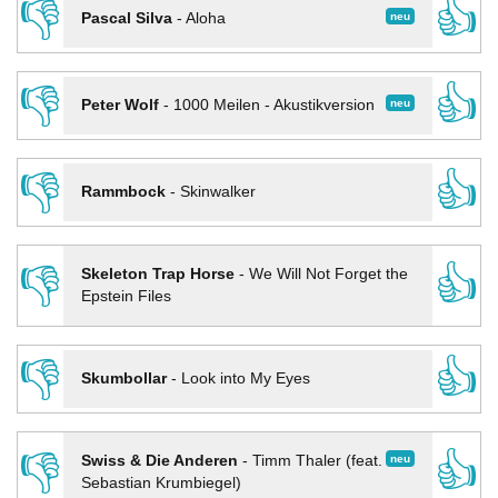
👎
👍
neu
Pascal Silva
-
Aloha
👎
👍
neu
Peter Wolf
-
1000 Meilen - Akustikversion
👎
👍
Rammbock
-
Skinwalker
👎
👍
Skeleton Trap Horse
-
We Will Not Forget the
Epstein Files
👎
👍
Skumbollar
-
Look into My Eyes
👎
👍
neu
Swiss & Die Anderen
-
Timm Thaler (feat.
Sebastian Krumbiegel)