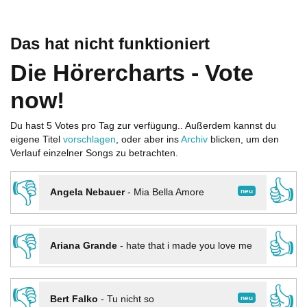
Das hat nicht funktioniert
Die Hörercharts - Vote
now!
Du hast 5 Votes pro Tag zur verfügung.. Außerdem kannst du
eigene Titel
vorschlagen
, oder aber ins
Archiv
blicken, um den
Verlauf einzelner Songs zu betrachten.
👎
👍
neu
Angela Nebauer
-
Mia Bella Amore
👎
👍
Ariana Grande
-
hate that i made you love me
👎
👍
neu
Bert Falko
-
Tu nicht so