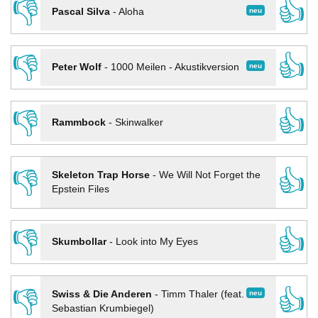
👎
👍
neu
Pascal Silva
-
Aloha
👎
👍
neu
Peter Wolf
-
1000 Meilen - Akustikversion
👎
👍
Rammbock
-
Skinwalker
👎
👍
Skeleton Trap Horse
-
We Will Not Forget the
Epstein Files
👎
👍
Skumbollar
-
Look into My Eyes
👎
👍
neu
Swiss & Die Anderen
-
Timm Thaler (feat.
Sebastian Krumbiegel)