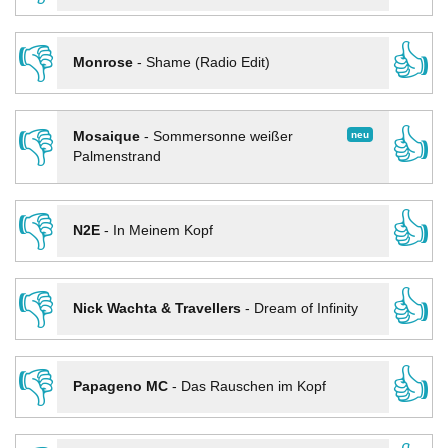
👎
👍
Monrose
-
Shame (Radio Edit)
👎
👍
neu
Mosaique
-
Sommersonne weißer
Palmenstrand
👎
👍
N2E
-
In Meinem Kopf
👎
👍
Nick Wachta & Travellers
-
Dream of Infinity
👎
👍
Papageno MC
-
Das Rauschen im Kopf