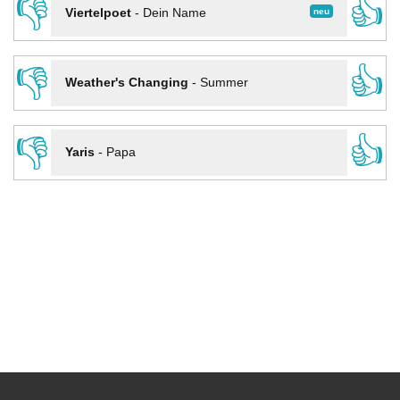
👎
👍
neu
Viertelpoet
-
Dein Name
👎
👍
Weather's Changing
-
Summer
👎
👍
Yaris
-
Papa