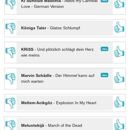
👎
👍
neu
KI Sunclub Mallorca
-
Adios my Carnival
Love - German Version
👎
👍
Königs Taler
-
Glatze Schlumpf
👎
👍
neu
KRiSS
-
Und plötzlich schlägt dein Herz
wie meins
👎
👍
neu
Marvin Schädle
-
Der Himmel kann auf
mich warten
👎
👍
Meltem Acikgöz
-
Explosion In My Heart
👎
👍
Meluntekijä
-
March of the Dead