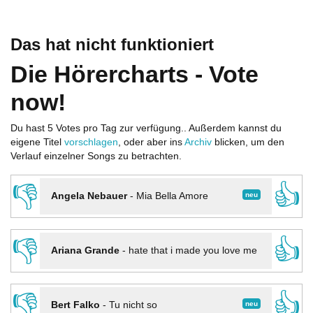
Das hat nicht funktioniert
Die Hörercharts - Vote
now!
Du hast 5 Votes pro Tag zur verfügung.. Außerdem kannst du
eigene Titel
vorschlagen
, oder aber ins
Archiv
blicken, um den
Verlauf einzelner Songs zu betrachten.
👎
👍
neu
Angela Nebauer
-
Mia Bella Amore
👎
👍
Ariana Grande
-
hate that i made you love me
👎
👍
neu
Bert Falko
-
Tu nicht so