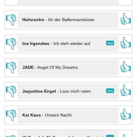
👎
👍
Huhnsohn
-
An der Ballermannküste
👎
👍
neu
Ina Irgendwo
-
Ich steh wieder auf
👎
👍
JADE
-
Angel Of My Dreams
👎
👍
neu
Jaqueline Engel
-
Lass mich raten
👎
👍
Kai Kaos
-
Unsere Nacht