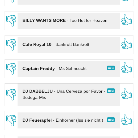
👎
👍
BILLY WANTS MORE
-
Too Hot for Heaven
👎
👍
Cafe Royal 10
-
Bankrott Bankrott
👎
👍
neu
Captain Freddy
-
Ms Sehnsucht
👎
👍
neu
DJ DABBELJU
-
Una Cerveza por Favor -
Bodega-Mix
👎
👍
neu
DJ Feuerapfel
-
Einhörner (Iss sie nicht!)