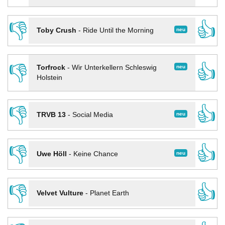
👎
👍
neu
Toby Crush
-
Ride Until the Morning
👎
👍
neu
Torfrock
-
Wir Unterkellern Schleswig
Holstein
👎
👍
neu
TRVB 13
-
Social Media
👎
👍
neu
Uwe Höll
-
Keine Chance
👎
👍
Velvet Vulture
-
Planet Earth