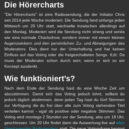
Die Hörercharts
"Die Hörercharts" ist eine Radiosendung, die der Initiator Chris
seit 2014 jede Woche moderiert. Die Sendung fand anfangs jeden
Mittwoch um 20 Uhr statt, wechselte inzwischen allerdings auf
den Montag. Moderiert wird die Sendung nicht streng und seriös
wie eine normale Chartsshow, sondern immer mit einem kleinen
Augenzwinkern und den persönlichen Zu- und Abneigungen des
Moderators. Dies dient nur der Unterhaltung und hat keinen
Einfluss auf das Voting oder die freigeschalteten Songs. tl;dr: Da
muss der Moderator schon durch sein, wenn er sich so ein
Konzept ausdenkt.
Wie funktioniert's?
Nach dem Ende der Sendung hast du eine Woche Zeit um
abzustimmen. Damit sich das Voting jedoch lohnt, solltest du
jedoch täglich abstimmen, denn jeden Tag hast du fünf Stimmen
zur Verfügung die du frei über alle zum Voting stehenden Titel
verteilen kannst - egal ob positive oder negative Stimmen. Das
Voting wird montags 2 Stunden vor der Sendung, also um 18 Uhr,
geschlossen. Um 20 Uhr findet dann die Auswertung live auf
allen
übertragenden Radiosendern
statt. Die neue Votingphase beginnt