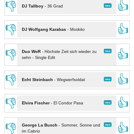
👎
👍
neu
DJ Tallboy
-
36 Grad
👎
👍
DJ Wolfgang Karabas
-
Moskito
👎
👍
neu
Duo WeR
-
Höchste Zeit sich wieder zu
sehn - Single Edit
👎
👍
neu
Echt Steinbach
-
Wegwerfsoldat
👎
👍
neu
Elvira Fischer
-
El Condor Pasa
👎
👍
neu
George La Busch
-
Sommer, Sonne und
im Cabrio