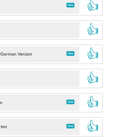
👍
neu
👍
👍
neu
- German Version
👍
👍
neu
ns
👍
neu
rten