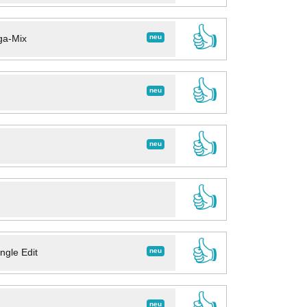
👍
neu
ga-Mix
👍
neu
👍
neu
👍
👍
neu
ngle Edit
👍
neu