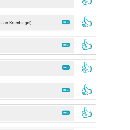
👍
👍
neu
stian Krumbiegel)
👍
neu
👍
neu
👍
neu
👍
neu