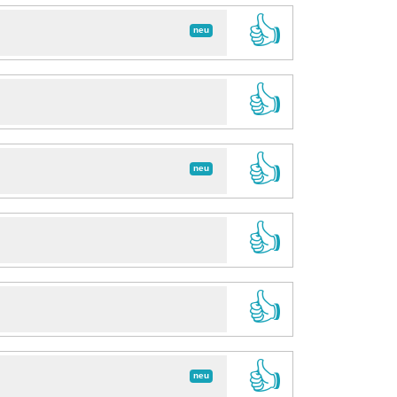
👍
neu
👍
👍
neu
👍
👍
👍
neu