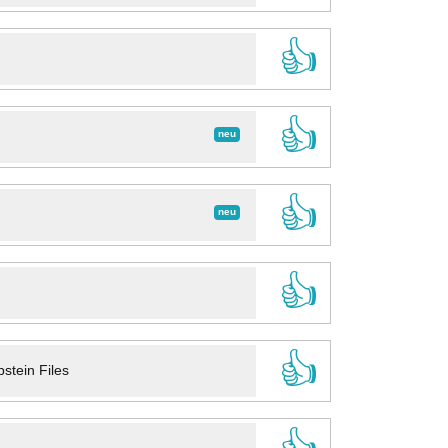
👍
👍
neu
👍
neu
👍
👍
stein Files