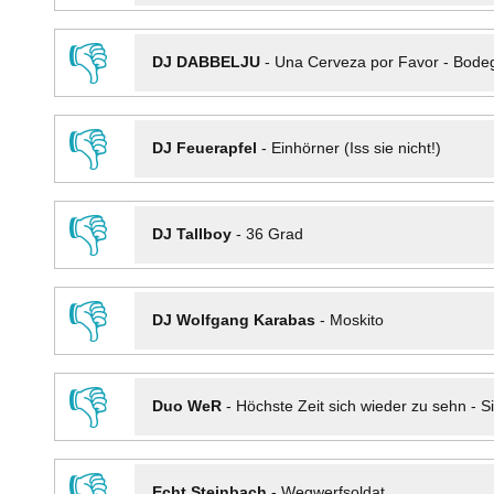
👎
DJ DABBELJU
-
Una Cerveza por Favor - Bode
👎
DJ Feuerapfel
-
Einhörner (Iss sie nicht!)
👎
DJ Tallboy
-
36 Grad
👎
DJ Wolfgang Karabas
-
Moskito
👎
Duo WeR
-
Höchste Zeit sich wieder zu sehn - Si
👎
Echt Steinbach
-
Wegwerfsoldat