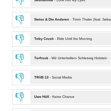
👎
Skumbollar
-
Look into My Eyes
👎
Swiss & Die Anderen
-
Timm Thaler (feat. Seba
👎
Toby Crush
-
Ride Until the Morning
👎
Torfrock
-
Wir Unterkellern Schleswig Holstein
👎
TRVB 13
-
Social Media
👎
Uwe Höll
-
Keine Chance