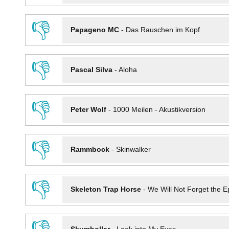
👎
Papageno MC
-
Das Rauschen im Kopf
👎
Pascal Silva
-
Aloha
👎
Peter Wolf
-
1000 Meilen - Akustikversion
👎
Rammbock
-
Skinwalker
👎
Skeleton Trap Horse
-
We Will Not Forget the Ep