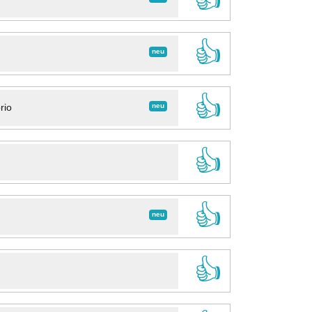
👍
neu
👍
neu
rio
👍
👍
neu
👍