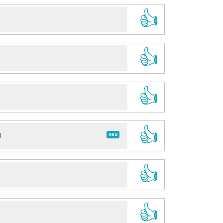
👍
👍
👍
👍
neu
d
👍
👍