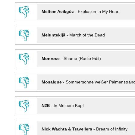
👎
Meltem Acikgöz
-
Explosion In My Heart
👎
Meluntekijä
-
March of the Dead
👎
Monrose
-
Shame (Radio Edit)
👎
Mosaique
-
Sommersonne weißer Palmenstran
👎
N2E
-
In Meinem Kopf
👎
Nick Wachta & Travellers
-
Dream of Infinity