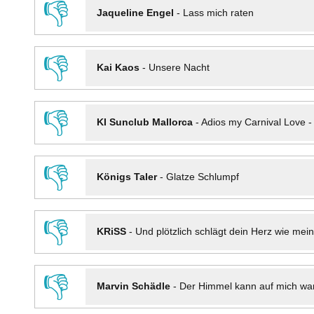
👎
Jaqueline Engel
-
Lass mich raten
👎
Kai Kaos
-
Unsere Nacht
👎
KI Sunclub Mallorca
-
Adios my Carnival Love 
👎
Königs Taler
-
Glatze Schlumpf
👎
KRiSS
-
Und plötzlich schlägt dein Herz wie mei
👎
Marvin Schädle
-
Der Himmel kann auf mich wa