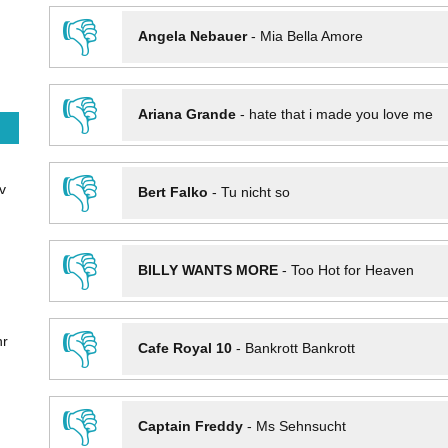
👎
Angela Nebauer
-
Mia Bella Amore
👎
Ariana Grande
-
hate that i made you love me
👎
v
Bert Falko
-
Tu nicht so
👎
BILLY WANTS MORE
-
Too Hot for Heaven
👎
hr
Cafe Royal 10
-
Bankrott Bankrott
👎
Captain Freddy
-
Ms Sehnsucht