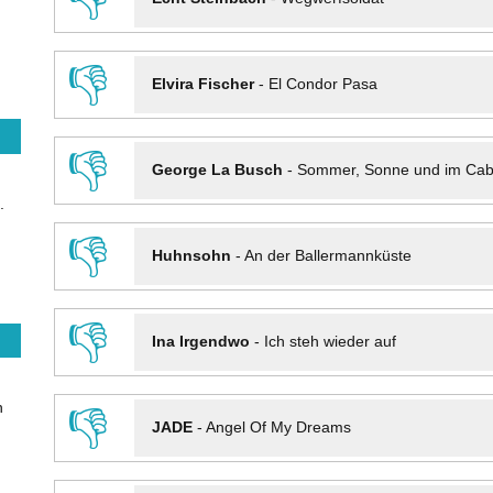
👎
Elvira Fischer
-
El Condor Pasa
👎
George La Busch
-
Sommer, Sonne und im Cab
.
👎
Huhnsohn
-
An der Ballermannküste
👎
Ina Irgendwo
-
Ich steh wieder auf
n
👎
JADE
-
Angel Of My Dreams