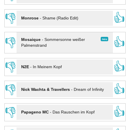
👎
👍
Monrose
-
Shame (Radio Edit)
👎
👍
neu
Mosaique
-
Sommersonne weißer
Palmenstrand
👎
👍
N2E
-
In Meinem Kopf
👎
👍
Nick Wachta & Travellers
-
Dream of Infinity
👎
👍
Papageno MC
-
Das Rauschen im Kopf