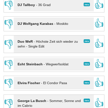
👎
👍
neu
DJ Tallboy
-
36 Grad
👎
👍
DJ Wolfgang Karabas
-
Moskito
👎
👍
neu
Duo WeR
-
Höchste Zeit sich wieder zu
sehn - Single Edit
👎
👍
neu
Echt Steinbach
-
Wegwerfsoldat
👎
👍
neu
Elvira Fischer
-
El Condor Pasa
👎
👍
neu
George La Busch
-
Sommer, Sonne und
im Cabrio