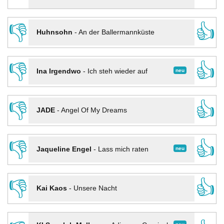
👎
👍
Huhnsohn
-
An der Ballermannküste
👎
👍
neu
Ina Irgendwo
-
Ich steh wieder auf
👎
👍
JADE
-
Angel Of My Dreams
👎
👍
neu
Jaqueline Engel
-
Lass mich raten
👎
👍
Kai Kaos
-
Unsere Nacht