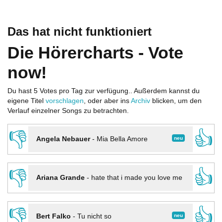
Das hat nicht funktioniert
Die Hörercharts - Vote
now!
Du hast 5 Votes pro Tag zur verfügung.. Außerdem kannst du
eigene Titel
vorschlagen
, oder aber ins
Archiv
blicken, um den
Verlauf einzelner Songs zu betrachten.
👎
👍
neu
Angela Nebauer
-
Mia Bella Amore
👎
👍
Ariana Grande
-
hate that i made you love me
👎
👍
neu
Bert Falko
-
Tu nicht so