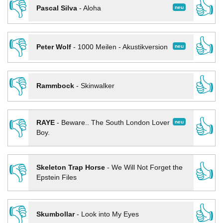
👎
👍
neu
Pascal Silva
-
Aloha
👎
👍
neu
Peter Wolf
-
1000 Meilen - Akustikversion
👎
👍
Rammbock
-
Skinwalker
👎
👍
neu
RAYE
-
Beware.. The South London Lover
Boy.
👎
👍
Skeleton Trap Horse
-
We Will Not Forget the
Epstein Files
👎
👍
Skumbollar
-
Look into My Eyes