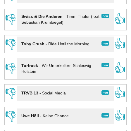
👎
👍
neu
Swiss & Die Anderen
-
Timm Thaler (feat.
Sebastian Krumbiegel)
👎
👍
neu
Toby Crush
-
Ride Until the Morning
👎
👍
neu
Torfrock
-
Wir Unterkellern Schleswig
Holstein
👎
👍
neu
TRVB 13
-
Social Media
👎
👍
neu
Uwe Höll
-
Keine Chance