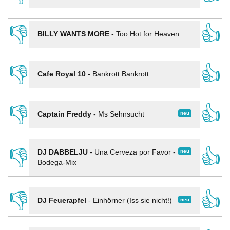
👎
👍
BILLY WANTS MORE
-
Too Hot for Heaven
👎
👍
Cafe Royal 10
-
Bankrott Bankrott
👎
👍
neu
Captain Freddy
-
Ms Sehnsucht
👎
👍
neu
DJ DABBELJU
-
Una Cerveza por Favor -
Bodega-Mix
👎
👍
neu
DJ Feuerapfel
-
Einhörner (Iss sie nicht!)