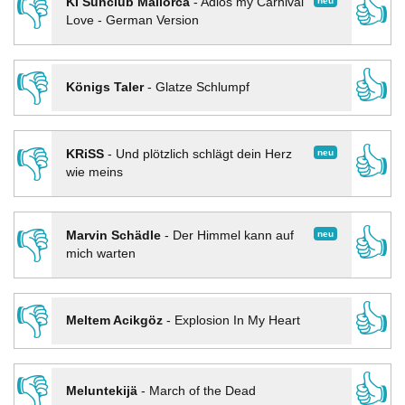
👎
👍
neu
KI Sunclub Mallorca
-
Adios my Carnival
Love - German Version
👎
👍
Königs Taler
-
Glatze Schlumpf
👎
👍
neu
KRiSS
-
Und plötzlich schlägt dein Herz
wie meins
👎
👍
neu
Marvin Schädle
-
Der Himmel kann auf
mich warten
👎
👍
Meltem Acikgöz
-
Explosion In My Heart
👎
👍
Meluntekijä
-
March of the Dead