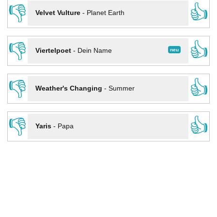
👎
👍
Velvet Vulture
-
Planet Earth
👎
👍
neu
Viertelpoet
-
Dein Name
👎
👍
Weather's Changing
-
Summer
👎
👍
Yaris
-
Papa