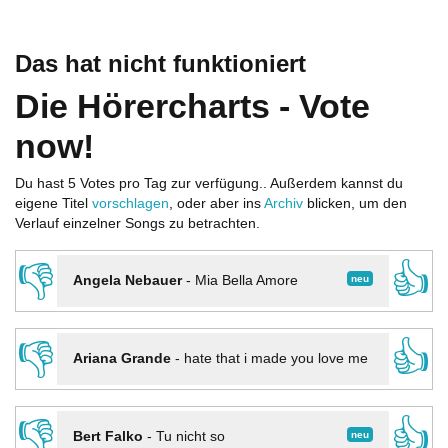
Das hat nicht funktioniert
Die Hörercharts - Vote
now!
Du hast 5 Votes pro Tag zur verfügung.. Außerdem kannst du
eigene Titel
vorschlagen
, oder aber ins
Archiv
blicken, um den
Verlauf einzelner Songs zu betrachten.
👎
👍
neu
Angela Nebauer
-
Mia Bella Amore
👎
👍
Ariana Grande
-
hate that i made you love me
👎
👍
neu
Bert Falko
-
Tu nicht so