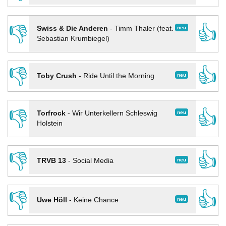
👎
👍
neu
Swiss & Die Anderen
-
Timm Thaler (feat.
Sebastian Krumbiegel)
👎
👍
neu
Toby Crush
-
Ride Until the Morning
👎
👍
neu
Torfrock
-
Wir Unterkellern Schleswig
Holstein
👎
👍
neu
TRVB 13
-
Social Media
👎
👍
neu
Uwe Höll
-
Keine Chance