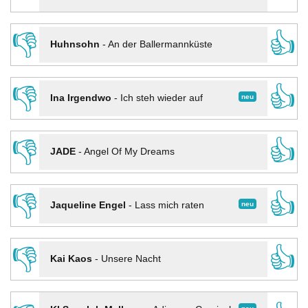
👎
👍
Huhnsohn
-
An der Ballermannküste
👎
👍
neu
Ina Irgendwo
-
Ich steh wieder auf
👎
👍
JADE
-
Angel Of My Dreams
👎
👍
neu
Jaqueline Engel
-
Lass mich raten
👎
👍
Kai Kaos
-
Unsere Nacht