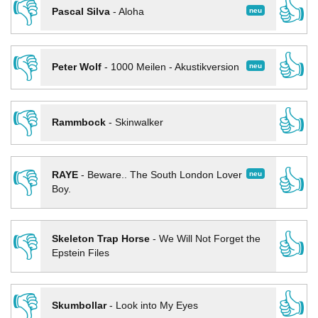
👎
👍
neu
Pascal Silva
-
Aloha
👎
👍
neu
Peter Wolf
-
1000 Meilen - Akustikversion
👎
👍
Rammbock
-
Skinwalker
👎
👍
neu
RAYE
-
Beware.. The South London Lover
Boy.
👎
👍
Skeleton Trap Horse
-
We Will Not Forget the
Epstein Files
👎
👍
Skumbollar
-
Look into My Eyes