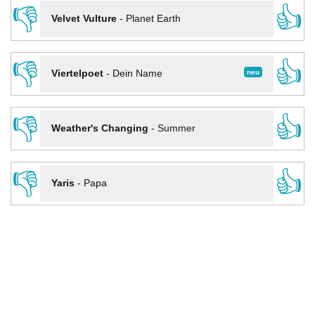
👎
👍
Velvet Vulture
-
Planet Earth
👎
👍
neu
Viertelpoet
-
Dein Name
👎
👍
Weather's Changing
-
Summer
👎
👍
Yaris
-
Papa