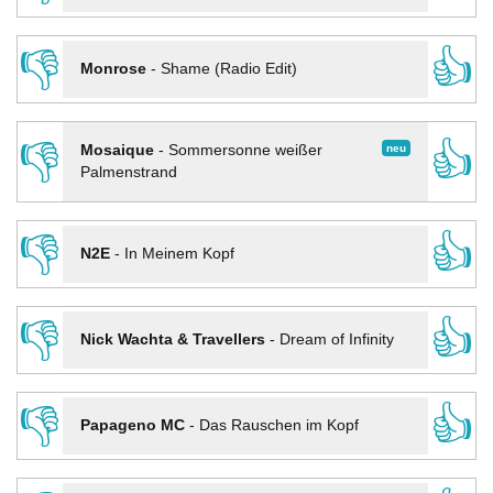
👎
👍
Monrose
-
Shame (Radio Edit)
👎
👍
neu
Mosaique
-
Sommersonne weißer
Palmenstrand
👎
👍
N2E
-
In Meinem Kopf
👎
👍
Nick Wachta & Travellers
-
Dream of Infinity
👎
👍
Papageno MC
-
Das Rauschen im Kopf