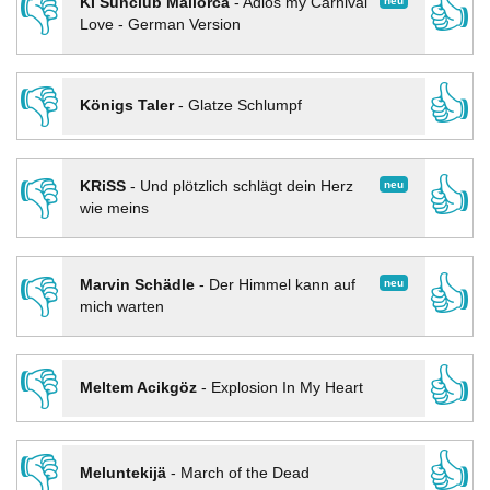
👎
👍
neu
KI Sunclub Mallorca
-
Adios my Carnival
Love - German Version
👎
👍
Königs Taler
-
Glatze Schlumpf
👎
👍
neu
KRiSS
-
Und plötzlich schlägt dein Herz
wie meins
👎
👍
neu
Marvin Schädle
-
Der Himmel kann auf
mich warten
👎
👍
Meltem Acikgöz
-
Explosion In My Heart
👎
👍
Meluntekijä
-
March of the Dead