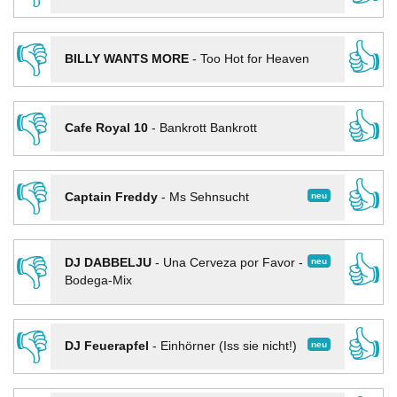
👎
👍
BILLY WANTS MORE
-
Too Hot for Heaven
👎
👍
Cafe Royal 10
-
Bankrott Bankrott
👎
👍
neu
Captain Freddy
-
Ms Sehnsucht
👎
👍
neu
DJ DABBELJU
-
Una Cerveza por Favor -
Bodega-Mix
👎
👍
neu
DJ Feuerapfel
-
Einhörner (Iss sie nicht!)