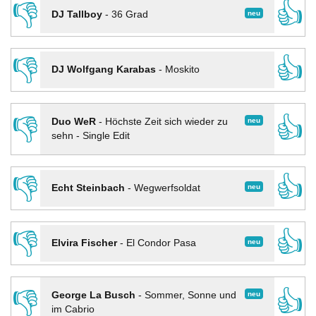
👎
👍
neu
DJ Tallboy
-
36 Grad
👎
👍
DJ Wolfgang Karabas
-
Moskito
👎
👍
neu
Duo WeR
-
Höchste Zeit sich wieder zu
sehn - Single Edit
👎
👍
neu
Echt Steinbach
-
Wegwerfsoldat
👎
👍
neu
Elvira Fischer
-
El Condor Pasa
👎
👍
neu
George La Busch
-
Sommer, Sonne und
im Cabrio