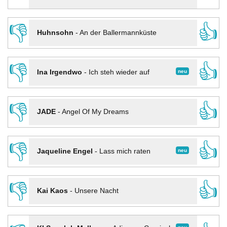
👎
👍
Huhnsohn
-
An der Ballermannküste
👎
👍
neu
Ina Irgendwo
-
Ich steh wieder auf
👎
👍
JADE
-
Angel Of My Dreams
👎
👍
neu
Jaqueline Engel
-
Lass mich raten
👎
👍
Kai Kaos
-
Unsere Nacht