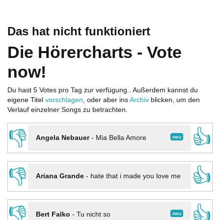
Das hat nicht funktioniert
Die Hörercharts - Vote
now!
Du hast 5 Votes pro Tag zur verfügung.. Außerdem kannst du
eigene Titel
vorschlagen
, oder aber ins
Archiv
blicken, um den
Verlauf einzelner Songs zu betrachten.
👎
👍
neu
Angela Nebauer
-
Mia Bella Amore
👎
👍
Ariana Grande
-
hate that i made you love me
👎
👍
neu
Bert Falko
-
Tu nicht so