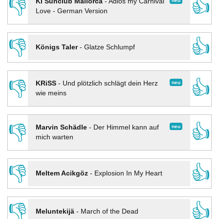
👎
👍
neu
KI Sunclub Mallorca
-
Adios my Carnival
Love - German Version
👎
👍
Königs Taler
-
Glatze Schlumpf
👎
👍
neu
KRiSS
-
Und plötzlich schlägt dein Herz
wie meins
👎
👍
neu
Marvin Schädle
-
Der Himmel kann auf
mich warten
👎
👍
Meltem Acikgöz
-
Explosion In My Heart
👎
👍
Meluntekijä
-
March of the Dead