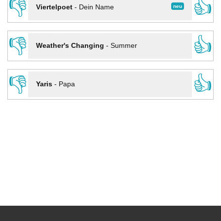
👎
👍
neu
Viertelpoet
-
Dein Name
👎
👍
Weather's Changing
-
Summer
👎
👍
Yaris
-
Papa