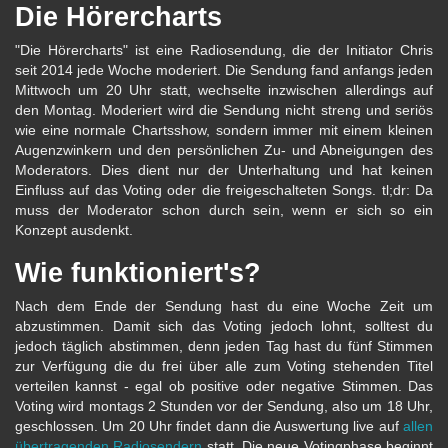
Die Hörercharts
"Die Hörercharts" ist eine Radiosendung, die der Initiator Chris
seit 2014 jede Woche moderiert. Die Sendung fand anfangs jeden
Mittwoch um 20 Uhr statt, wechselte inzwischen allerdings auf
den Montag. Moderiert wird die Sendung nicht streng und seriös
wie eine normale Chartsshow, sondern immer mit einem kleinen
Augenzwinkern und den persönlichen Zu- und Abneigungen des
Moderators. Dies dient nur der Unterhaltung und hat keinen
Einfluss auf das Voting oder die freigeschalteten Songs. tl;dr: Da
muss der Moderator schon durch sein, wenn er sich so ein
Konzept ausdenkt.
Wie funktioniert's?
Nach dem Ende der Sendung hast du eine Woche Zeit um
abzustimmen. Damit sich das Voting jedoch lohnt, solltest du
jedoch täglich abstimmen, denn jeden Tag hast du fünf Stimmen
zur Verfügung die du frei über alle zum Voting stehenden Titel
verteilen kannst - egal ob positive oder negative Stimmen. Das
Voting wird montags 2 Stunden vor der Sendung, also um 18 Uhr,
geschlossen. Um 20 Uhr findet dann die Auswertung live auf
allen
übertragenden Radiosendern
statt. Die neue Votingphase beginnt