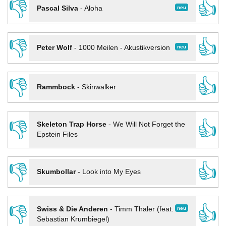
👎
👍
neu
Pascal Silva
-
Aloha
👎
👍
neu
Peter Wolf
-
1000 Meilen - Akustikversion
👎
👍
Rammbock
-
Skinwalker
👎
👍
Skeleton Trap Horse
-
We Will Not Forget the
Epstein Files
👎
👍
Skumbollar
-
Look into My Eyes
👎
👍
neu
Swiss & Die Anderen
-
Timm Thaler (feat.
Sebastian Krumbiegel)