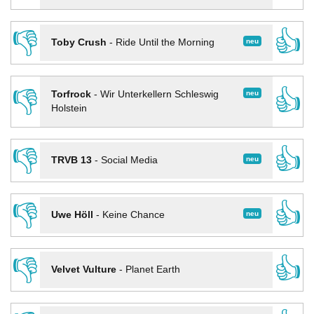
👎
👍
neu
Toby Crush
-
Ride Until the Morning
👎
👍
neu
Torfrock
-
Wir Unterkellern Schleswig
Holstein
👎
👍
neu
TRVB 13
-
Social Media
👎
👍
neu
Uwe Höll
-
Keine Chance
👎
👍
Velvet Vulture
-
Planet Earth