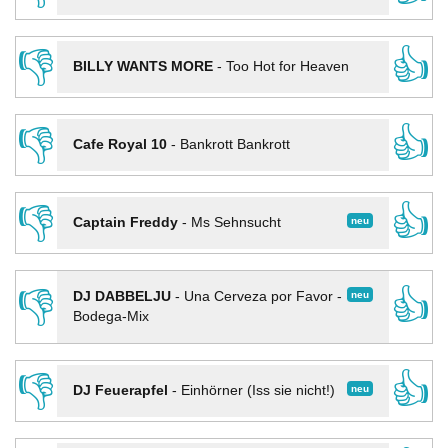
👎
👍
BILLY WANTS MORE
-
Too Hot for Heaven
👎
👍
Cafe Royal 10
-
Bankrott Bankrott
👎
👍
neu
Captain Freddy
-
Ms Sehnsucht
👎
👍
neu
DJ DABBELJU
-
Una Cerveza por Favor -
Bodega-Mix
👎
👍
neu
DJ Feuerapfel
-
Einhörner (Iss sie nicht!)