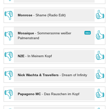
👎
👍
Monrose
-
Shame (Radio Edit)
👎
👍
neu
Mosaique
-
Sommersonne weißer
Palmenstrand
👎
👍
N2E
-
In Meinem Kopf
👎
👍
Nick Wachta & Travellers
-
Dream of Infinity
👎
👍
Papageno MC
-
Das Rauschen im Kopf