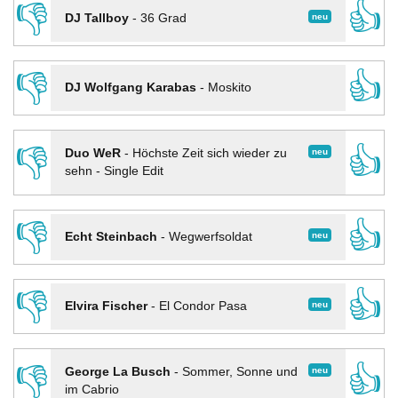
👎
👍
neu
DJ Tallboy
-
36 Grad
👎
👍
DJ Wolfgang Karabas
-
Moskito
👎
👍
neu
Duo WeR
-
Höchste Zeit sich wieder zu
sehn - Single Edit
👎
👍
neu
Echt Steinbach
-
Wegwerfsoldat
👎
👍
neu
Elvira Fischer
-
El Condor Pasa
👎
👍
neu
George La Busch
-
Sommer, Sonne und
im Cabrio