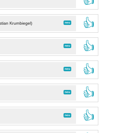
👍
👍
neu
stian Krumbiegel)
👍
neu
👍
neu
👍
neu
👍
neu