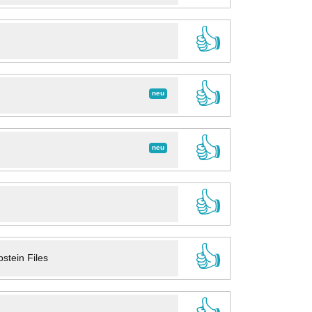
👍
👍
neu
👍
neu
👍
👍
stein Files