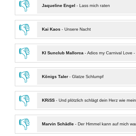
👎
Jaqueline Engel
-
Lass mich raten
👎
Kai Kaos
-
Unsere Nacht
👎
KI Sunclub Mallorca
-
Adios my Carnival Love 
👎
Königs Taler
-
Glatze Schlumpf
👎
KRiSS
-
Und plötzlich schlägt dein Herz wie mei
👎
Marvin Schädle
-
Der Himmel kann auf mich wa