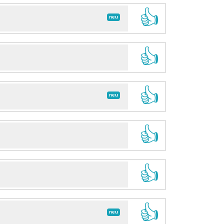
👍
neu
👍
👍
neu
👍
👍
👍
neu