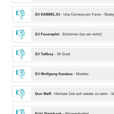
👎
DJ DABBELJU
-
Una Cerveza por Favor - Bode
👎
DJ Feuerapfel
-
Einhörner (Iss sie nicht!)
👎
DJ Tallboy
-
36 Grad
👎
DJ Wolfgang Karabas
-
Moskito
👎
Duo WeR
-
Höchste Zeit sich wieder zu sehn - Si
👎
Echt Steinbach
-
Wegwerfsoldat