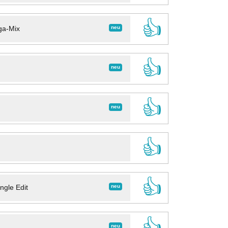
👍
neu
ga-Mix
👍
neu
👍
neu
👍
👍
neu
ngle Edit
👍
neu