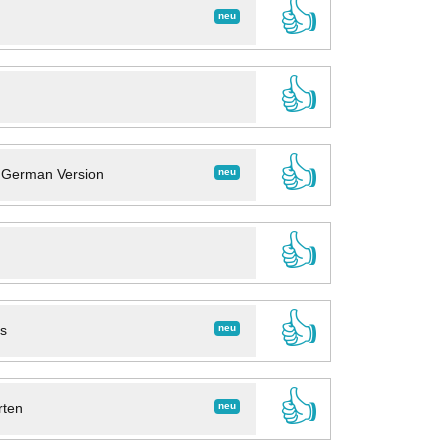
👍
neu
👍
👍
neu
- German Version
👍
👍
neu
ns
👍
neu
rten