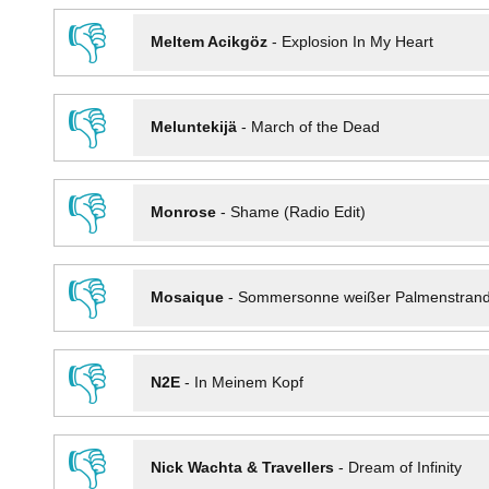
👎
Meltem Acikgöz
-
Explosion In My Heart
👎
Meluntekijä
-
March of the Dead
👎
Monrose
-
Shame (Radio Edit)
👎
Mosaique
-
Sommersonne weißer Palmenstran
👎
N2E
-
In Meinem Kopf
👎
Nick Wachta & Travellers
-
Dream of Infinity