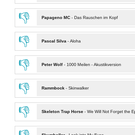
👎
Papageno MC
-
Das Rauschen im Kopf
👎
Pascal Silva
-
Aloha
👎
Peter Wolf
-
1000 Meilen - Akustikversion
👎
Rammbock
-
Skinwalker
👎
Skeleton Trap Horse
-
We Will Not Forget the Ep