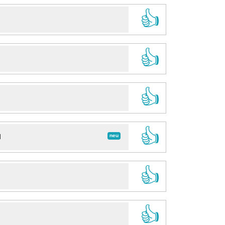
👍
👍
👍
👍
neu
d
👍
👍