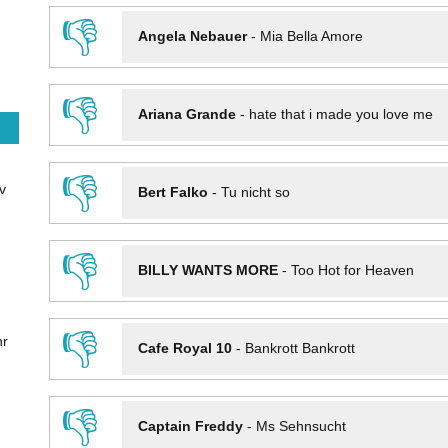
👎
Angela Nebauer
-
Mia Bella Amore
👎
Ariana Grande
-
hate that i made you love me
👎
v
Bert Falko
-
Tu nicht so
👎
BILLY WANTS MORE
-
Too Hot for Heaven
👎
hr
Cafe Royal 10
-
Bankrott Bankrott
👎
Captain Freddy
-
Ms Sehnsucht