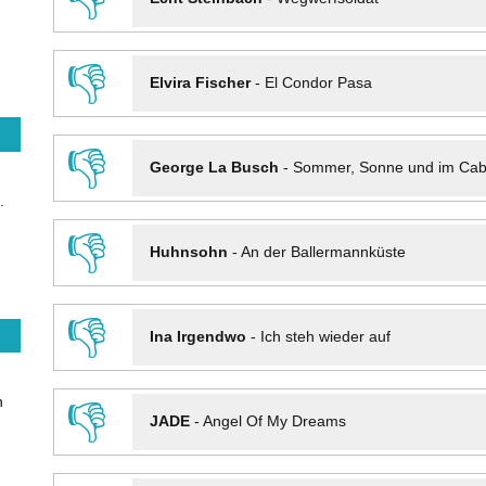
👎
Elvira Fischer
-
El Condor Pasa
👎
George La Busch
-
Sommer, Sonne und im Cab
.
👎
Huhnsohn
-
An der Ballermannküste
👎
Ina Irgendwo
-
Ich steh wieder auf
n
👎
JADE
-
Angel Of My Dreams