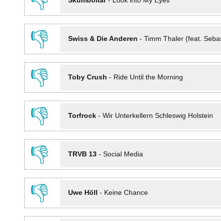
👎
Skumbollar
-
Look into My Eyes
👎
Swiss & Die Anderen
-
Timm Thaler (feat. Seba
👎
Toby Crush
-
Ride Until the Morning
👎
Torfrock
-
Wir Unterkellern Schleswig Holstein
👎
TRVB 13
-
Social Media
👎
Uwe Höll
-
Keine Chance