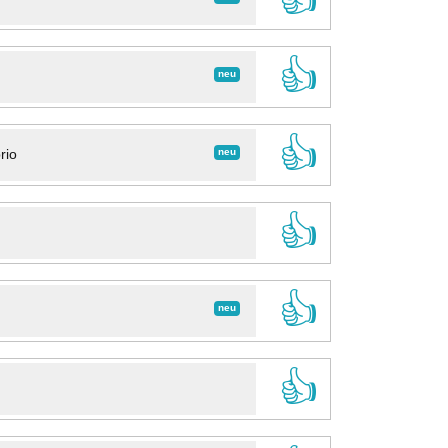
👍
neu
👍
neu
rio
👍
👍
neu
👍