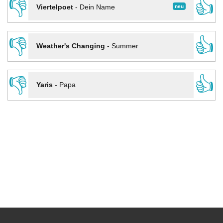
👎
👍
neu
Viertelpoet
-
Dein Name
👎
👍
Weather's Changing
-
Summer
👎
👍
Yaris
-
Papa