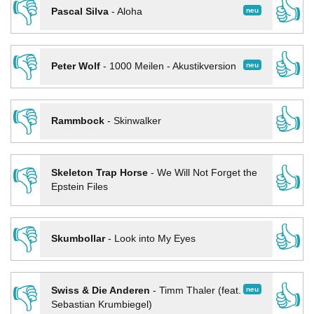
👎
👍
neu
Pascal Silva
-
Aloha
👎
👍
neu
Peter Wolf
-
1000 Meilen - Akustikversion
👎
👍
Rammbock
-
Skinwalker
👎
👍
Skeleton Trap Horse
-
We Will Not Forget the
Epstein Files
👎
👍
Skumbollar
-
Look into My Eyes
👎
👍
neu
Swiss & Die Anderen
-
Timm Thaler (feat.
Sebastian Krumbiegel)