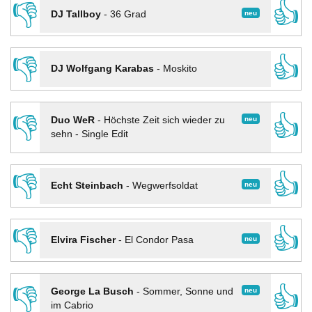
👎
👍
neu
DJ Tallboy
-
36 Grad
👎
👍
DJ Wolfgang Karabas
-
Moskito
👎
👍
neu
Duo WeR
-
Höchste Zeit sich wieder zu
sehn - Single Edit
👎
👍
neu
Echt Steinbach
-
Wegwerfsoldat
👎
👍
neu
Elvira Fischer
-
El Condor Pasa
👎
👍
neu
George La Busch
-
Sommer, Sonne und
im Cabrio