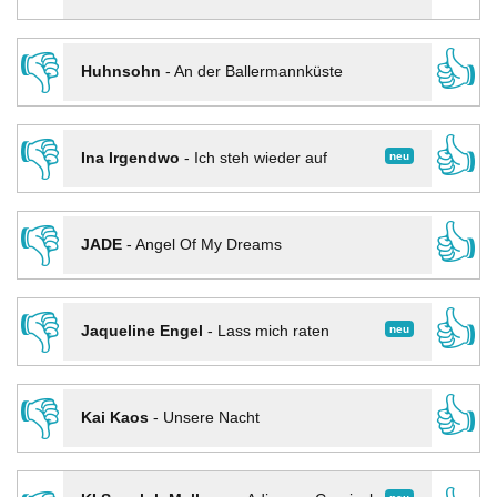
👎
👍
Huhnsohn
-
An der Ballermannküste
👎
👍
neu
Ina Irgendwo
-
Ich steh wieder auf
👎
👍
JADE
-
Angel Of My Dreams
👎
👍
neu
Jaqueline Engel
-
Lass mich raten
👎
👍
Kai Kaos
-
Unsere Nacht