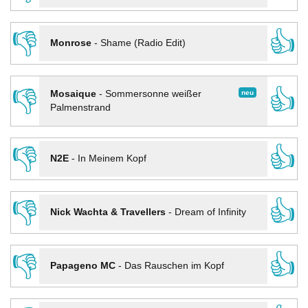
👎
👍
Monrose
-
Shame (Radio Edit)
👎
👍
neu
Mosaique
-
Sommersonne weißer
Palmenstrand
👎
👍
N2E
-
In Meinem Kopf
👎
👍
Nick Wachta & Travellers
-
Dream of Infinity
👎
👍
Papageno MC
-
Das Rauschen im Kopf