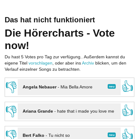
Das hat nicht funktioniert
Die Hörercharts - Vote
now!
Du hast 5 Votes pro Tag zur verfügung.. Außerdem kannst du
eigene Titel
vorschlagen
, oder aber ins
Archiv
blicken, um den
Verlauf einzelner Songs zu betrachten.
👎
👍
neu
Angela Nebauer
-
Mia Bella Amore
👎
👍
Ariana Grande
-
hate that i made you love me
👎
👍
neu
Bert Falko
-
Tu nicht so