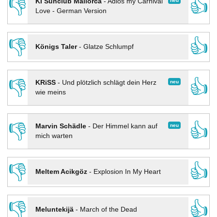
👎
👍
neu
KI Sunclub Mallorca
-
Adios my Carnival
Love - German Version
👎
👍
Königs Taler
-
Glatze Schlumpf
👎
👍
neu
KRiSS
-
Und plötzlich schlägt dein Herz
wie meins
👎
👍
neu
Marvin Schädle
-
Der Himmel kann auf
mich warten
👎
👍
Meltem Acikgöz
-
Explosion In My Heart
👎
👍
Meluntekijä
-
March of the Dead