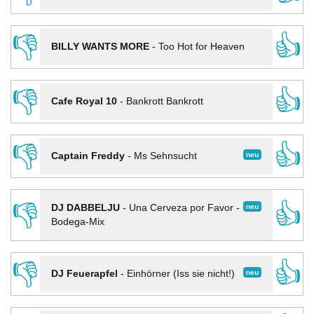
👎
👍
BILLY WANTS MORE
-
Too Hot for Heaven
👎
👍
Cafe Royal 10
-
Bankrott Bankrott
👎
👍
neu
Captain Freddy
-
Ms Sehnsucht
👎
👍
neu
DJ DABBELJU
-
Una Cerveza por Favor -
Bodega-Mix
👎
👍
neu
DJ Feuerapfel
-
Einhörner (Iss sie nicht!)