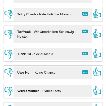
👎
👍
neu
Toby Crush
-
Ride Until the Morning
👎
👍
neu
Torfrock
-
Wir Unterkellern Schleswig
Holstein
👎
👍
neu
TRVB 13
-
Social Media
👎
👍
neu
Uwe Höll
-
Keine Chance
👎
👍
Velvet Vulture
-
Planet Earth