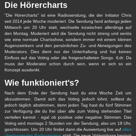
Die Hörercharts
"Die Hörercharts" ist eine Radiosendung, die der Initiator Chris
seit 2014 jede Woche moderiert. Die Sendung fand anfangs jeden
Mittwoch um 20 Uhr statt, wechselte inzwischen allerdings auf
den Montag. Moderiert wird die Sendung nicht streng und seriös
wie eine normale Chartsshow, sondern immer mit einem kleinen
Augenzwinkern und den persönlichen Zu- und Abneigungen des
Moderators. Dies dient nur der Unterhaltung und hat keinen
Einfluss auf das Voting oder die freigeschalteten Songs. tl;dr: Da
muss der Moderator schon durch sein, wenn er sich so ein
Konzept ausdenkt.
Wie funktioniert's?
Nach dem Ende der Sendung hast du eine Woche Zeit um
abzustimmen. Damit sich das Voting jedoch lohnt, solltest du
jedoch täglich abstimmen, denn jeden Tag hast du fünf Stimmen
zur Verfügung die du frei über alle zum Voting stehenden Titel
verteilen kannst - egal ob positive oder negative Stimmen. Das
Voting wird montags 2 Stunden vor der Sendung, also um 18 Uhr,
geschlossen. Um 20 Uhr findet dann die Auswertung live auf
allen
übertragenden Radiosendern
statt. Die neue Votingphase beginnt