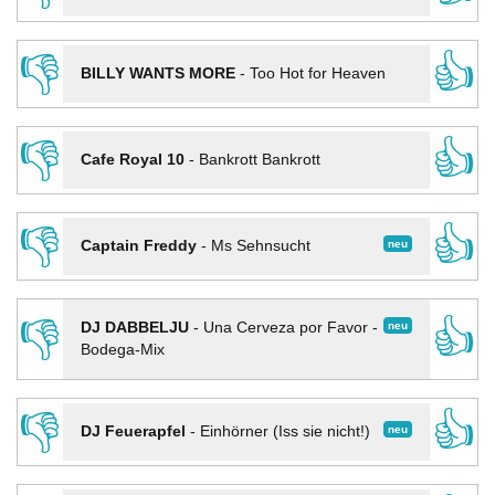
👎
👍
BILLY WANTS MORE
-
Too Hot for Heaven
👎
👍
Cafe Royal 10
-
Bankrott Bankrott
👎
👍
neu
Captain Freddy
-
Ms Sehnsucht
👎
👍
neu
DJ DABBELJU
-
Una Cerveza por Favor -
Bodega-Mix
👎
👍
neu
DJ Feuerapfel
-
Einhörner (Iss sie nicht!)