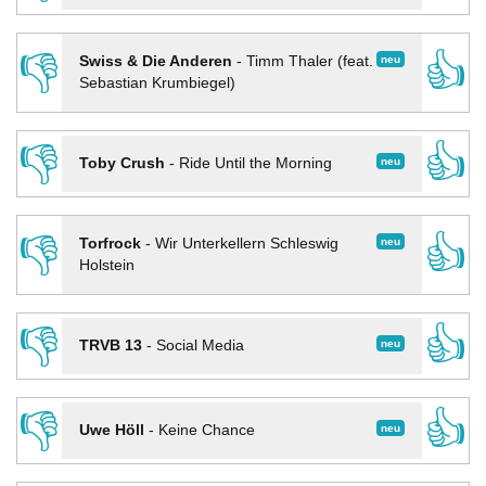
👎
👍
neu
Swiss & Die Anderen
-
Timm Thaler (feat.
Sebastian Krumbiegel)
👎
👍
neu
Toby Crush
-
Ride Until the Morning
👎
👍
neu
Torfrock
-
Wir Unterkellern Schleswig
Holstein
👎
👍
neu
TRVB 13
-
Social Media
👎
👍
neu
Uwe Höll
-
Keine Chance