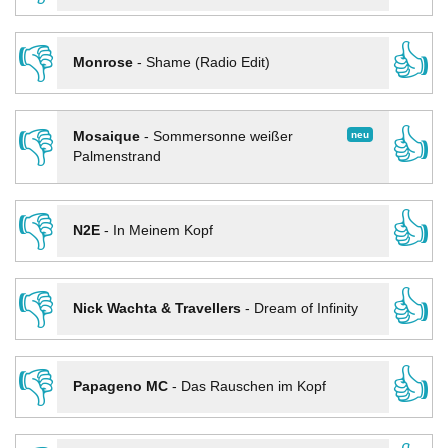
👎
👍
Monrose
-
Shame (Radio Edit)
👎
👍
neu
Mosaique
-
Sommersonne weißer
Palmenstrand
👎
👍
N2E
-
In Meinem Kopf
👎
👍
Nick Wachta & Travellers
-
Dream of Infinity
👎
👍
Papageno MC
-
Das Rauschen im Kopf