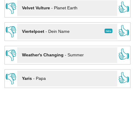
👎
👍
Velvet Vulture
-
Planet Earth
👎
👍
neu
Viertelpoet
-
Dein Name
👎
👍
Weather's Changing
-
Summer
👎
👍
Yaris
-
Papa