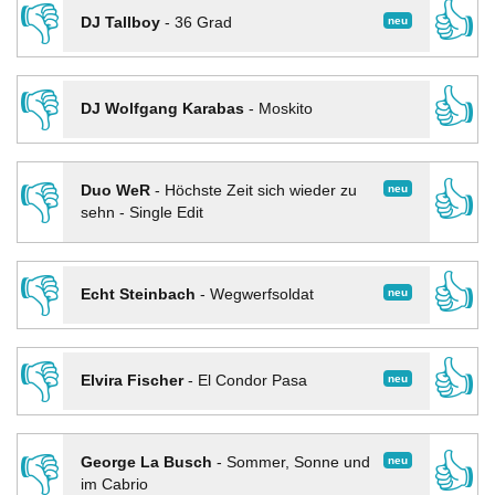
👎
👍
neu
DJ Tallboy
-
36 Grad
👎
👍
DJ Wolfgang Karabas
-
Moskito
👎
👍
neu
Duo WeR
-
Höchste Zeit sich wieder zu
sehn - Single Edit
👎
👍
neu
Echt Steinbach
-
Wegwerfsoldat
👎
👍
neu
Elvira Fischer
-
El Condor Pasa
👎
👍
neu
George La Busch
-
Sommer, Sonne und
im Cabrio