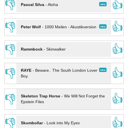
👎
👍
neu
Pascal Silva
-
Aloha
👎
👍
neu
Peter Wolf
-
1000 Meilen - Akustikversion
👎
👍
Rammbock
-
Skinwalker
👎
👍
neu
RAYE
-
Beware.. The South London Lover
Boy.
👎
👍
Skeleton Trap Horse
-
We Will Not Forget the
Epstein Files
👎
👍
Skumbollar
-
Look into My Eyes