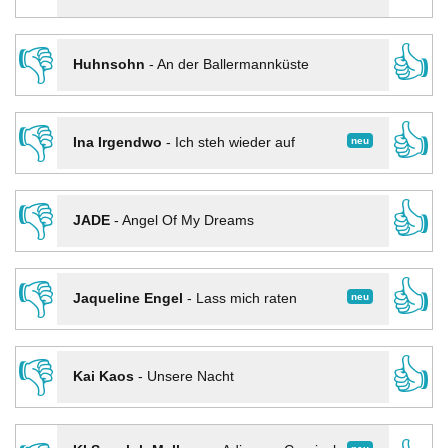
👎
👍
Huhnsohn
-
An der Ballermannküste
👎
👍
neu
Ina Irgendwo
-
Ich steh wieder auf
👎
👍
JADE
-
Angel Of My Dreams
👎
👍
neu
Jaqueline Engel
-
Lass mich raten
👎
👍
Kai Kaos
-
Unsere Nacht