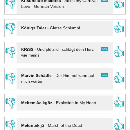
👎
👍
neu
KI Sunclub Mallorca
-
Adios my Carnival
Love - German Version
👎
👍
Königs Taler
-
Glatze Schlumpf
👎
👍
neu
KRiSS
-
Und plötzlich schlägt dein Herz
wie meins
👎
👍
neu
Marvin Schädle
-
Der Himmel kann auf
mich warten
👎
👍
Meltem Acikgöz
-
Explosion In My Heart
👎
👍
Meluntekijä
-
March of the Dead