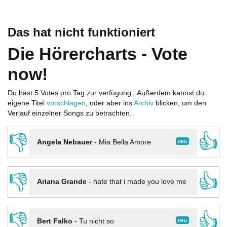
Das hat nicht funktioniert
Die Hörercharts - Vote
now!
Du hast 5 Votes pro Tag zur verfügung.. Außerdem kannst du
eigene Titel
vorschlagen
, oder aber ins
Archiv
blicken, um den
Verlauf einzelner Songs zu betrachten.
👎
👍
neu
Angela Nebauer
-
Mia Bella Amore
👎
👍
Ariana Grande
-
hate that i made you love me
👎
👍
neu
Bert Falko
-
Tu nicht so