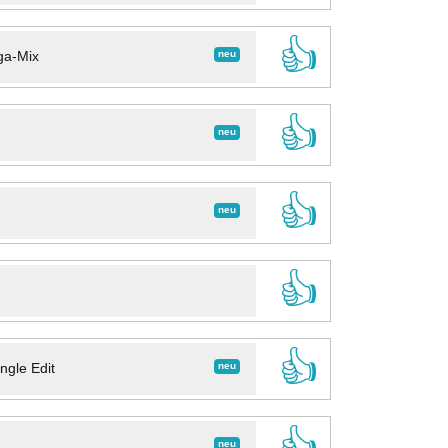
👍
neu
ga-Mix
👍
neu
👍
neu
👍
👍
neu
ngle Edit
👍
neu