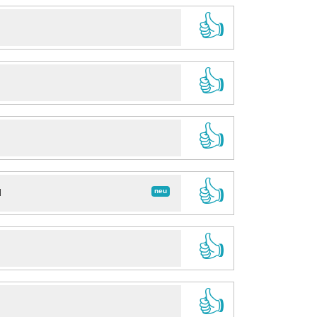
👍
👍
👍
👍
neu
d
👍
👍