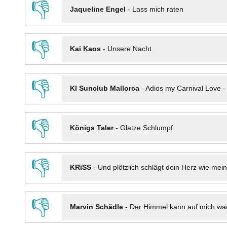
👎
Jaqueline Engel
-
Lass mich raten
👎
Kai Kaos
-
Unsere Nacht
👎
KI Sunclub Mallorca
-
Adios my Carnival Love 
👎
Königs Taler
-
Glatze Schlumpf
👎
KRiSS
-
Und plötzlich schlägt dein Herz wie mei
👎
Marvin Schädle
-
Der Himmel kann auf mich wa