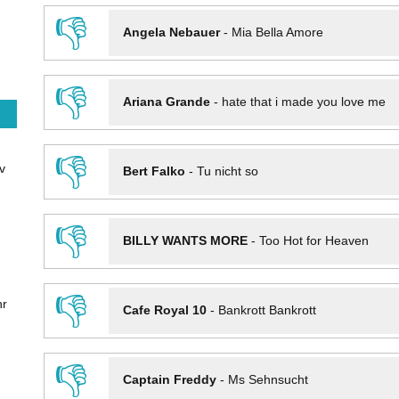
👎
Angela Nebauer
-
Mia Bella Amore
👎
Ariana Grande
-
hate that i made you love me
👎
v
Bert Falko
-
Tu nicht so
👎
BILLY WANTS MORE
-
Too Hot for Heaven
👎
hr
Cafe Royal 10
-
Bankrott Bankrott
👎
Captain Freddy
-
Ms Sehnsucht