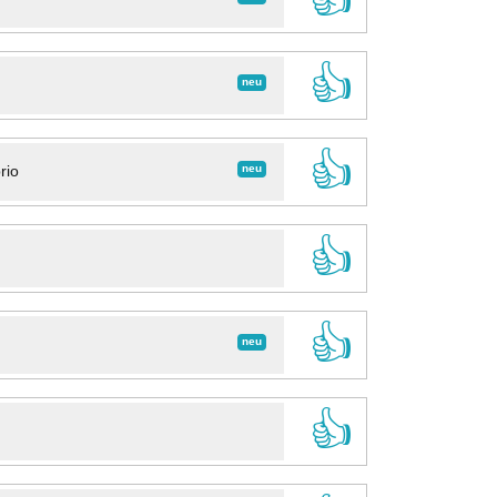
👍
neu
👍
neu
rio
👍
👍
neu
👍