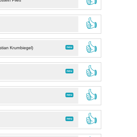
👍
stein Files
👍
👍
neu
stian Krumbiegel)
👍
neu
👍
neu
👍
neu