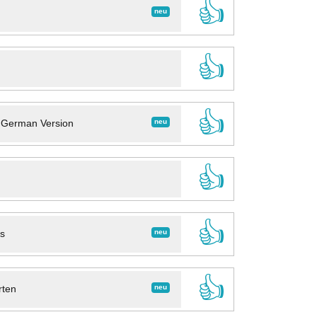
👍
neu
👍
👍
neu
- German Version
👍
👍
neu
ns
👍
neu
rten