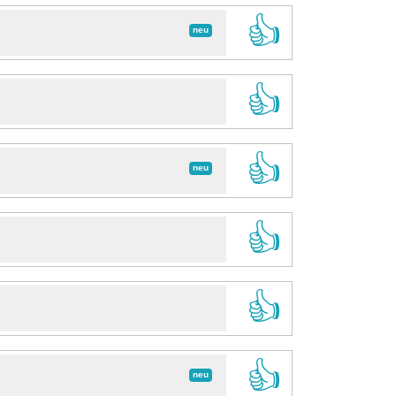
👍
neu
👍
👍
neu
👍
👍
👍
neu