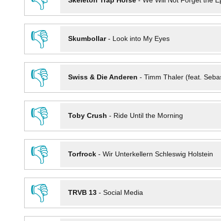
👎
Skeleton Trap Horse
-
We Will Not Forget the Ep
👎
Skumbollar
-
Look into My Eyes
👎
Swiss & Die Anderen
-
Timm Thaler (feat. Seba
👎
Toby Crush
-
Ride Until the Morning
👎
Torfrock
-
Wir Unterkellern Schleswig Holstein
👎
TRVB 13
-
Social Media