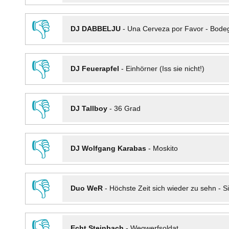
👎
DJ DABBELJU
-
Una Cerveza por Favor - Bode
👎
DJ Feuerapfel
-
Einhörner (Iss sie nicht!)
👎
DJ Tallboy
-
36 Grad
👎
DJ Wolfgang Karabas
-
Moskito
👎
Duo WeR
-
Höchste Zeit sich wieder zu sehn - Si
👎
Echt Steinbach
-
Wegwerfsoldat