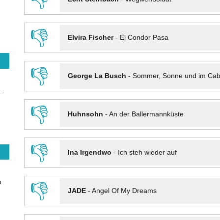
👎
Elvira Fischer
-
El Condor Pasa
👎
George La Busch
-
Sommer, Sonne und im Cab
.
👎
Huhnsohn
-
An der Ballermannküste
👎
Ina Irgendwo
-
Ich steh wieder auf
n
👎
JADE
-
Angel Of My Dreams