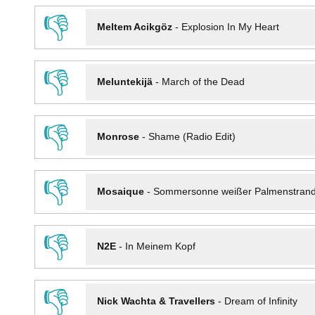
👎
Meltem Acikgöz
-
Explosion In My Heart
👎
Meluntekijä
-
March of the Dead
👎
Monrose
-
Shame (Radio Edit)
👎
Mosaique
-
Sommersonne weißer Palmenstran
👎
N2E
-
In Meinem Kopf
👎
Nick Wachta & Travellers
-
Dream of Infinity