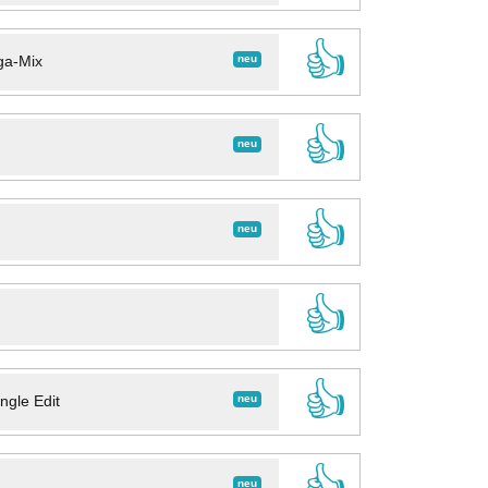
👍
neu
ga-Mix
👍
neu
👍
neu
👍
👍
neu
ngle Edit
👍
neu