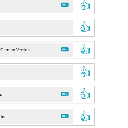
👍
neu
👍
👍
neu
- German Version
👍
👍
neu
ns
👍
neu
rten