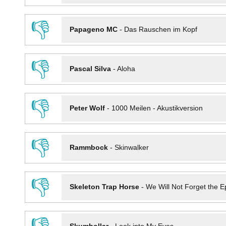
👎
Papageno MC
-
Das Rauschen im Kopf
👎
Pascal Silva
-
Aloha
👎
Peter Wolf
-
1000 Meilen - Akustikversion
👎
Rammbock
-
Skinwalker
👎
Skeleton Trap Horse
-
We Will Not Forget the Ep