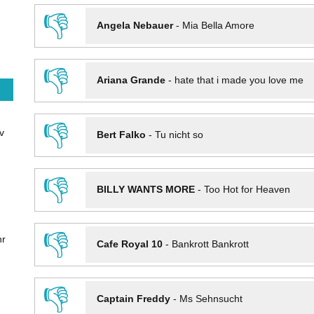
👎
Angela Nebauer
-
Mia Bella Amore
👎
Ariana Grande
-
hate that i made you love me
👎
v
Bert Falko
-
Tu nicht so
👎
BILLY WANTS MORE
-
Too Hot for Heaven
👎
hr
Cafe Royal 10
-
Bankrott Bankrott
👎
Captain Freddy
-
Ms Sehnsucht