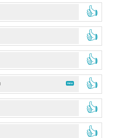
👍
👍
👍
👍
neu
d
👍
👍