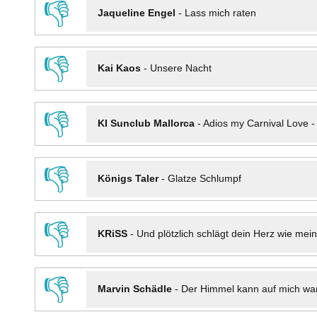
👎
Jaqueline Engel
-
Lass mich raten
👎
Kai Kaos
-
Unsere Nacht
👎
KI Sunclub Mallorca
-
Adios my Carnival Love 
👎
Königs Taler
-
Glatze Schlumpf
👎
KRiSS
-
Und plötzlich schlägt dein Herz wie mei
👎
Marvin Schädle
-
Der Himmel kann auf mich wa