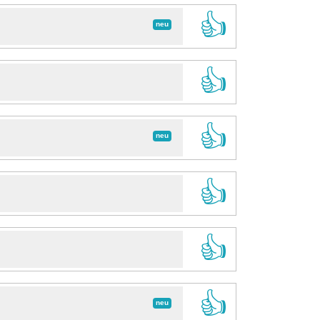
👍
neu
👍
👍
neu
👍
👍
👍
neu