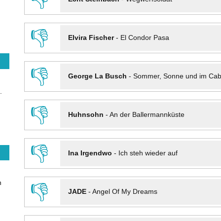
👎
Elvira Fischer
-
El Condor Pasa
👎
George La Busch
-
Sommer, Sonne und im Cab
.
👎
Huhnsohn
-
An der Ballermannküste
👎
Ina Irgendwo
-
Ich steh wieder auf
n
👎
JADE
-
Angel Of My Dreams