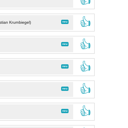
👍
👍
neu
stian Krumbiegel)
👍
neu
👍
neu
👍
neu
👍
neu