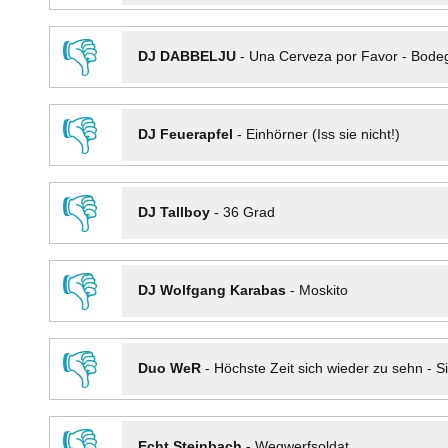
👎
DJ DABBELJU
-
Una Cerveza por Favor - Bode
👎
DJ Feuerapfel
-
Einhörner (Iss sie nicht!)
👎
DJ Tallboy
-
36 Grad
👎
DJ Wolfgang Karabas
-
Moskito
👎
Duo WeR
-
Höchste Zeit sich wieder zu sehn - Si
👎
Echt Steinbach
-
Wegwerfsoldat