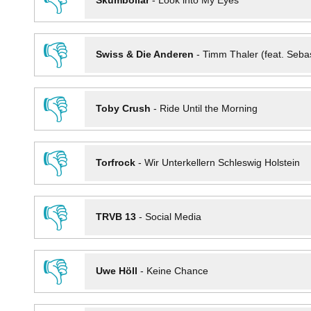
👎
Skumbollar
-
Look into My Eyes
👎
Swiss & Die Anderen
-
Timm Thaler (feat. Seba
👎
Toby Crush
-
Ride Until the Morning
👎
Torfrock
-
Wir Unterkellern Schleswig Holstein
👎
TRVB 13
-
Social Media
👎
Uwe Höll
-
Keine Chance