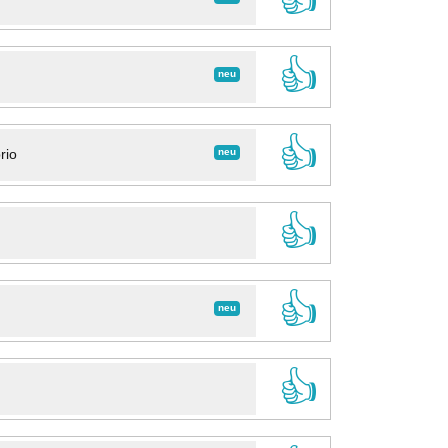
👍
neu
👍
neu
rio
👍
👍
neu
👍