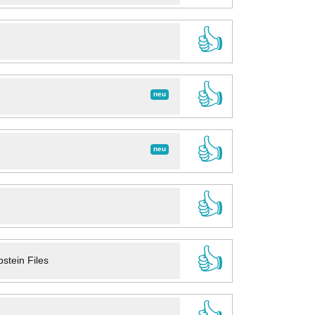
👍
👍
neu
👍
neu
👍
👍
stein Files