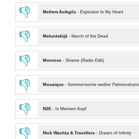
👎
Meltem Acikgöz
-
Explosion In My Heart
👎
Meluntekijä
-
March of the Dead
👎
Monrose
-
Shame (Radio Edit)
👎
Mosaique
-
Sommersonne weißer Palmenstran
👎
N2E
-
In Meinem Kopf
👎
Nick Wachta & Travellers
-
Dream of Infinity