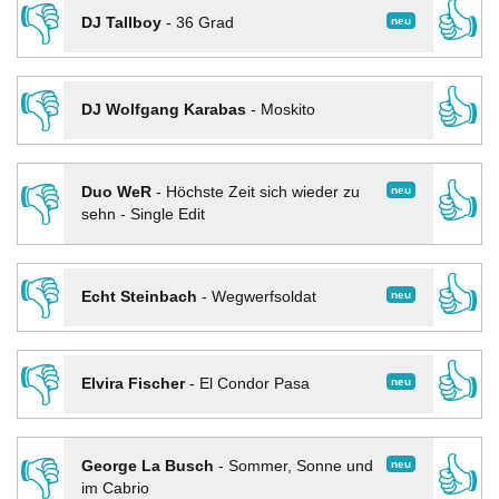
👎
👍
neu
DJ Tallboy
-
36 Grad
👎
👍
DJ Wolfgang Karabas
-
Moskito
👎
👍
neu
Duo WeR
-
Höchste Zeit sich wieder zu
sehn - Single Edit
👎
👍
neu
Echt Steinbach
-
Wegwerfsoldat
👎
👍
neu
Elvira Fischer
-
El Condor Pasa
👎
👍
neu
George La Busch
-
Sommer, Sonne und
im Cabrio