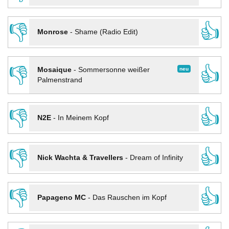
👎
👍
Monrose
-
Shame (Radio Edit)
👎
👍
neu
Mosaique
-
Sommersonne weißer
Palmenstrand
👎
👍
N2E
-
In Meinem Kopf
👎
👍
Nick Wachta & Travellers
-
Dream of Infinity
👎
👍
Papageno MC
-
Das Rauschen im Kopf