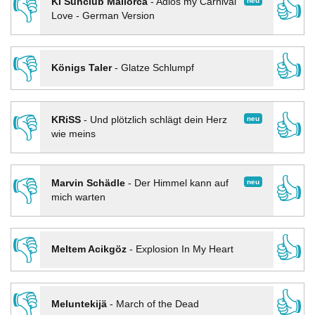
👎
👍
neu
KI Sunclub Mallorca
-
Adios my Carnival
Love - German Version
👎
👍
Königs Taler
-
Glatze Schlumpf
👎
👍
neu
KRiSS
-
Und plötzlich schlägt dein Herz
wie meins
👎
👍
neu
Marvin Schädle
-
Der Himmel kann auf
mich warten
👎
👍
Meltem Acikgöz
-
Explosion In My Heart
👎
👍
Meluntekijä
-
March of the Dead