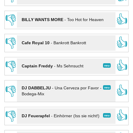
👎
👍
BILLY WANTS MORE
-
Too Hot for Heaven
👎
👍
Cafe Royal 10
-
Bankrott Bankrott
👎
👍
neu
Captain Freddy
-
Ms Sehnsucht
👎
👍
neu
DJ DABBELJU
-
Una Cerveza por Favor -
Bodega-Mix
👎
👍
neu
DJ Feuerapfel
-
Einhörner (Iss sie nicht!)