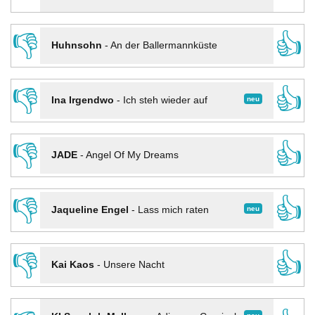
👎
👍
Huhnsohn
-
An der Ballermannküste
👎
👍
neu
Ina Irgendwo
-
Ich steh wieder auf
👎
👍
JADE
-
Angel Of My Dreams
👎
👍
neu
Jaqueline Engel
-
Lass mich raten
👎
👍
Kai Kaos
-
Unsere Nacht