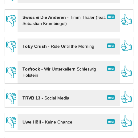
👎
👍
neu
Swiss & Die Anderen
-
Timm Thaler (feat.
Sebastian Krumbiegel)
👎
👍
neu
Toby Crush
-
Ride Until the Morning
👎
👍
neu
Torfrock
-
Wir Unterkellern Schleswig
Holstein
👎
👍
neu
TRVB 13
-
Social Media
👎
👍
neu
Uwe Höll
-
Keine Chance