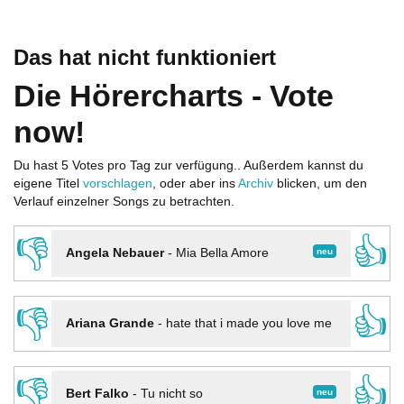
Das hat nicht funktioniert
Die Hörercharts - Vote
now!
Du hast 5 Votes pro Tag zur verfügung.. Außerdem kannst du
eigene Titel
vorschlagen
, oder aber ins
Archiv
blicken, um den
Verlauf einzelner Songs zu betrachten.
👎
👍
neu
Angela Nebauer
-
Mia Bella Amore
👎
👍
Ariana Grande
-
hate that i made you love me
👎
👍
neu
Bert Falko
-
Tu nicht so