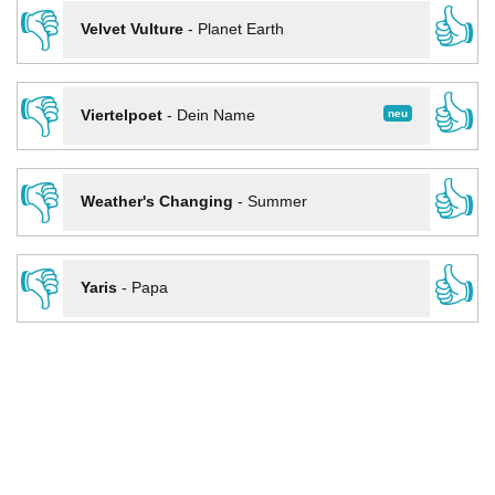
👎
👍
Velvet Vulture
-
Planet Earth
👎
👍
neu
Viertelpoet
-
Dein Name
👎
👍
Weather's Changing
-
Summer
👎
👍
Yaris
-
Papa