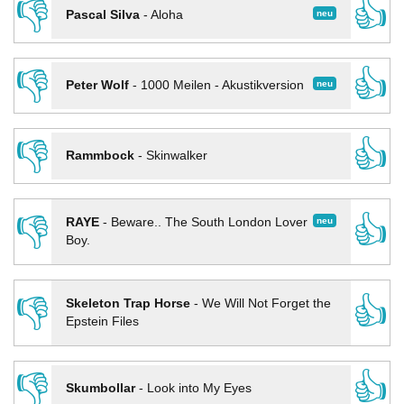
👎
👍
neu
Pascal Silva
-
Aloha
👎
👍
neu
Peter Wolf
-
1000 Meilen - Akustikversion
👎
👍
Rammbock
-
Skinwalker
👎
👍
neu
RAYE
-
Beware.. The South London Lover
Boy.
👎
👍
Skeleton Trap Horse
-
We Will Not Forget the
Epstein Files
👎
👍
Skumbollar
-
Look into My Eyes