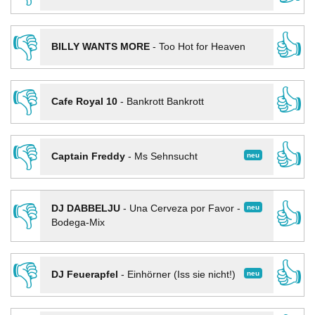
👎
👍
BILLY WANTS MORE
-
Too Hot for Heaven
👎
👍
Cafe Royal 10
-
Bankrott Bankrott
👎
👍
neu
Captain Freddy
-
Ms Sehnsucht
👎
👍
neu
DJ DABBELJU
-
Una Cerveza por Favor -
Bodega-Mix
👎
👍
neu
DJ Feuerapfel
-
Einhörner (Iss sie nicht!)