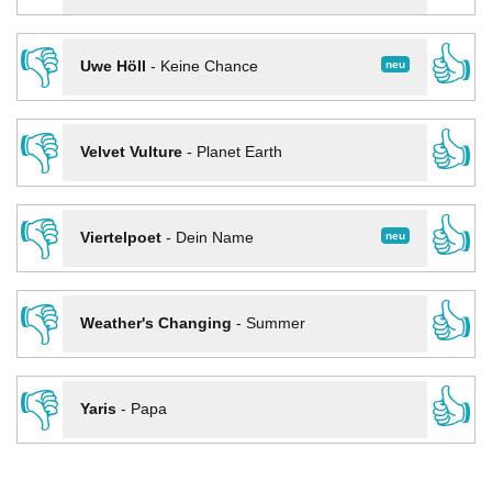
👎
👍
neu
Uwe Höll
-
Keine Chance
👎
👍
Velvet Vulture
-
Planet Earth
👎
👍
neu
Viertelpoet
-
Dein Name
👎
👍
Weather's Changing
-
Summer
👎
👍
Yaris
-
Papa