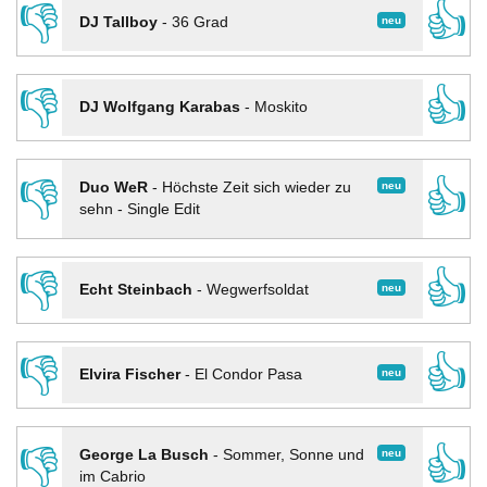
👎
👍
neu
DJ Tallboy
-
36 Grad
👎
👍
DJ Wolfgang Karabas
-
Moskito
👎
👍
neu
Duo WeR
-
Höchste Zeit sich wieder zu
sehn - Single Edit
👎
👍
neu
Echt Steinbach
-
Wegwerfsoldat
👎
👍
neu
Elvira Fischer
-
El Condor Pasa
👎
👍
neu
George La Busch
-
Sommer, Sonne und
im Cabrio