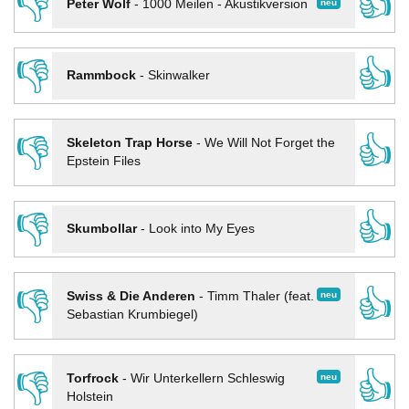
👎
👍
neu
Peter Wolf
-
1000 Meilen - Akustikversion
👎
👍
Rammbock
-
Skinwalker
👎
👍
Skeleton Trap Horse
-
We Will Not Forget the
Epstein Files
👎
👍
Skumbollar
-
Look into My Eyes
👎
👍
neu
Swiss & Die Anderen
-
Timm Thaler (feat.
Sebastian Krumbiegel)
👎
👍
neu
Torfrock
-
Wir Unterkellern Schleswig
Holstein