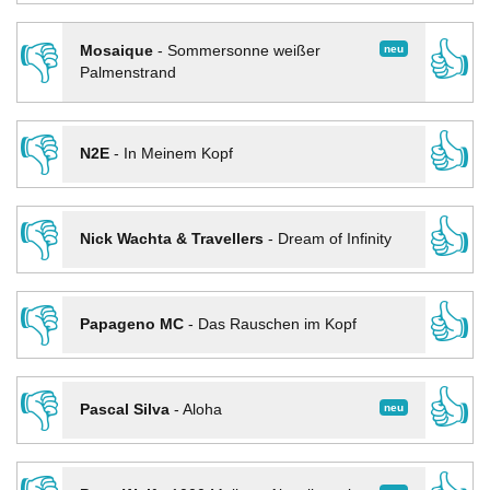
👎
👍
neu
Mosaique
-
Sommersonne weißer
Palmenstrand
👎
👍
N2E
-
In Meinem Kopf
👎
👍
Nick Wachta & Travellers
-
Dream of Infinity
👎
👍
Papageno MC
-
Das Rauschen im Kopf
👎
👍
neu
Pascal Silva
-
Aloha