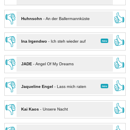
👎
👍
Huhnsohn
-
An der Ballermannküste
👎
👍
neu
Ina Irgendwo
-
Ich steh wieder auf
👎
👍
JADE
-
Angel Of My Dreams
👎
👍
neu
Jaqueline Engel
-
Lass mich raten
👎
👍
Kai Kaos
-
Unsere Nacht