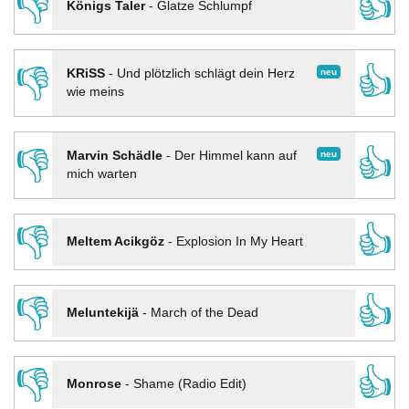
👎
👍
Königs Taler
-
Glatze Schlumpf
👎
👍
neu
KRiSS
-
Und plötzlich schlägt dein Herz
wie meins
👎
👍
neu
Marvin Schädle
-
Der Himmel kann auf
mich warten
👎
👍
Meltem Acikgöz
-
Explosion In My Heart
👎
👍
Meluntekijä
-
March of the Dead
👎
👍
Monrose
-
Shame (Radio Edit)