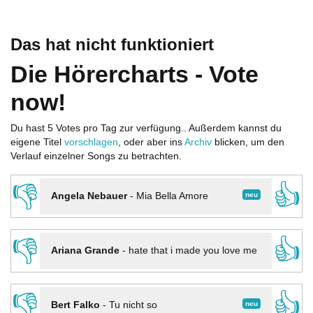
Das hat nicht funktioniert
Die Hörercharts - Vote
now!
Du hast 5 Votes pro Tag zur verfügung.. Außerdem kannst du
eigene Titel
vorschlagen
, oder aber ins
Archiv
blicken, um den
Verlauf einzelner Songs zu betrachten.
👎
👍
neu
Angela Nebauer
-
Mia Bella Amore
👎
👍
Ariana Grande
-
hate that i made you love me
👎
👍
neu
Bert Falko
-
Tu nicht so