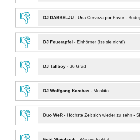
👎
DJ DABBELJU
-
Una Cerveza por Favor - Bode
👎
DJ Feuerapfel
-
Einhörner (Iss sie nicht!)
👎
DJ Tallboy
-
36 Grad
👎
DJ Wolfgang Karabas
-
Moskito
👎
Duo WeR
-
Höchste Zeit sich wieder zu sehn - Si
👎
Echt Steinbach
-
Wegwerfsoldat