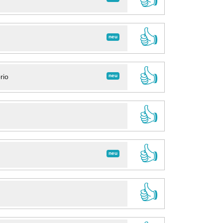
👍
neu
👍
neu
rio
👍
👍
neu
👍