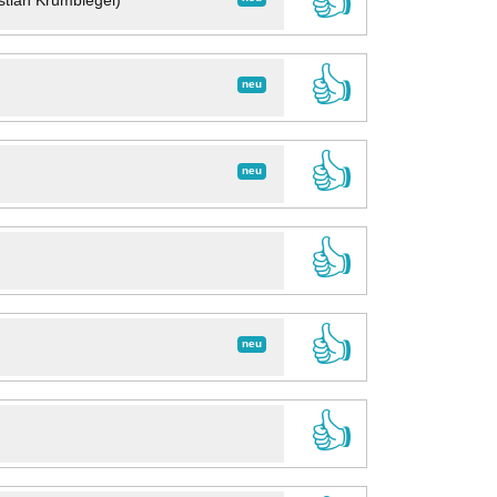
👍
stian Krumbiegel)
👍
neu
👍
neu
👍
👍
neu
👍