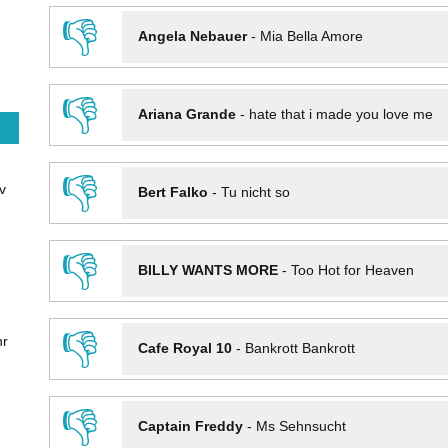
👎
Angela Nebauer
-
Mia Bella Amore
👎
Ariana Grande
-
hate that i made you love me
👎
v
Bert Falko
-
Tu nicht so
👎
BILLY WANTS MORE
-
Too Hot for Heaven
👎
hr
Cafe Royal 10
-
Bankrott Bankrott
👎
Captain Freddy
-
Ms Sehnsucht