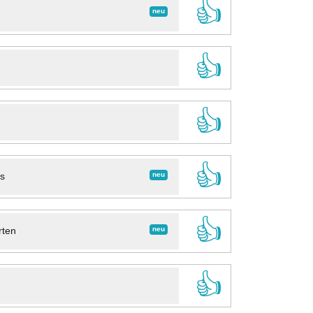
👍
neu
👍
👍
👍
neu
ns
👍
neu
rten
👍