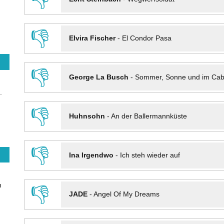
👎
Elvira Fischer
-
El Condor Pasa
👎
George La Busch
-
Sommer, Sonne und im Cab
.
👎
Huhnsohn
-
An der Ballermannküste
👎
Ina Irgendwo
-
Ich steh wieder auf
n
👎
JADE
-
Angel Of My Dreams