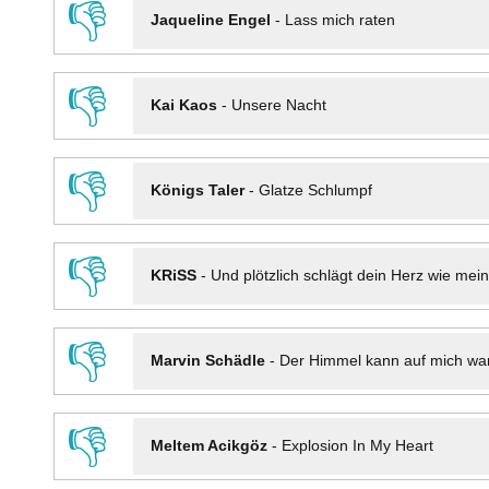
👎
Jaqueline Engel
-
Lass mich raten
👎
Kai Kaos
-
Unsere Nacht
👎
Königs Taler
-
Glatze Schlumpf
👎
KRiSS
-
Und plötzlich schlägt dein Herz wie mei
👎
Marvin Schädle
-
Der Himmel kann auf mich wa
👎
Meltem Acikgöz
-
Explosion In My Heart