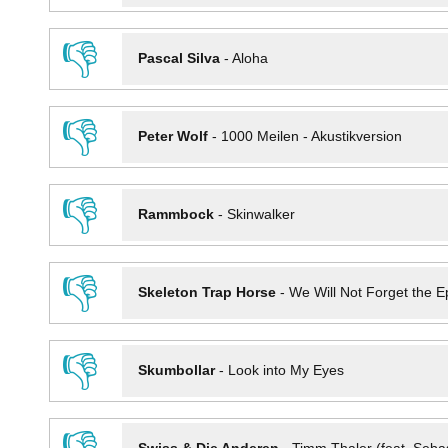
👎
Pascal Silva
-
Aloha
👎
Peter Wolf
-
1000 Meilen - Akustikversion
👎
Rammbock
-
Skinwalker
👎
Skeleton Trap Horse
-
We Will Not Forget the Ep
👎
Skumbollar
-
Look into My Eyes