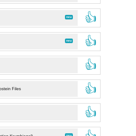
👍
neu
👍
neu
👍
👍
stein Files
👍
neu