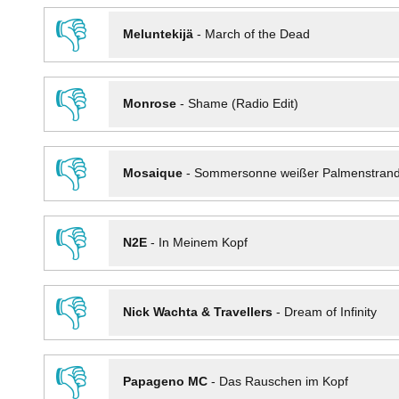
👎
Meluntekijä
-
March of the Dead
👎
Monrose
-
Shame (Radio Edit)
👎
Mosaique
-
Sommersonne weißer Palmenstran
👎
N2E
-
In Meinem Kopf
👎
Nick Wachta & Travellers
-
Dream of Infinity
👎
Papageno MC
-
Das Rauschen im Kopf