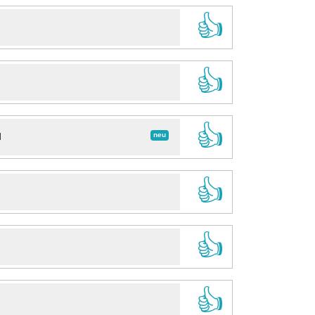
👍
👍
👍
neu
d
👍
👍
👍