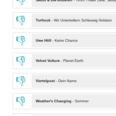
👎
Swiss & Die Anderen
-
Timm Thaler (feat. Seba
👎
Torfrock
-
Wir Unterkellern Schleswig Holstein
👎
Uwe Höll
-
Keine Chance
👎
Velvet Vulture
-
Planet Earth
👎
Viertelpoet
-
Dein Name
👎
Weather's Changing
-
Summer