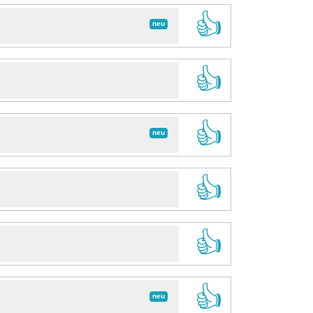
👍
neu
👍
👍
neu
👍
👍
👍
neu