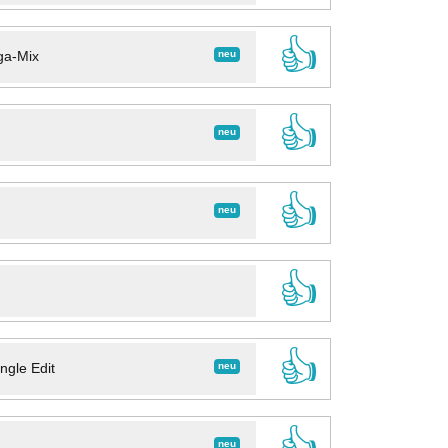
👍
neu
ga-Mix
👍
neu
👍
neu
👍
👍
neu
ngle Edit
👍
neu