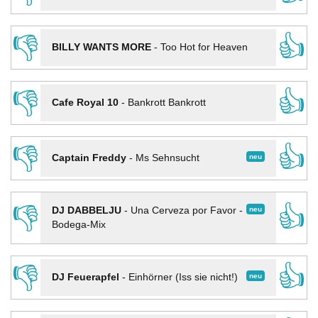
👎
👍
BILLY WANTS MORE
-
Too Hot for Heaven
👎
👍
Cafe Royal 10
-
Bankrott Bankrott
👎
👍
neu
Captain Freddy
-
Ms Sehnsucht
👎
👍
neu
DJ DABBELJU
-
Una Cerveza por Favor -
Bodega-Mix
👎
👍
neu
DJ Feuerapfel
-
Einhörner (Iss sie nicht!)