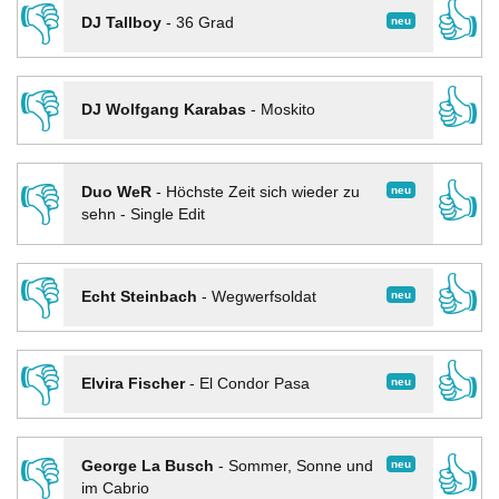
👎
👍
neu
DJ Tallboy
-
36 Grad
👎
👍
DJ Wolfgang Karabas
-
Moskito
👎
👍
neu
Duo WeR
-
Höchste Zeit sich wieder zu
sehn - Single Edit
👎
👍
neu
Echt Steinbach
-
Wegwerfsoldat
👎
👍
neu
Elvira Fischer
-
El Condor Pasa
👎
👍
neu
George La Busch
-
Sommer, Sonne und
im Cabrio