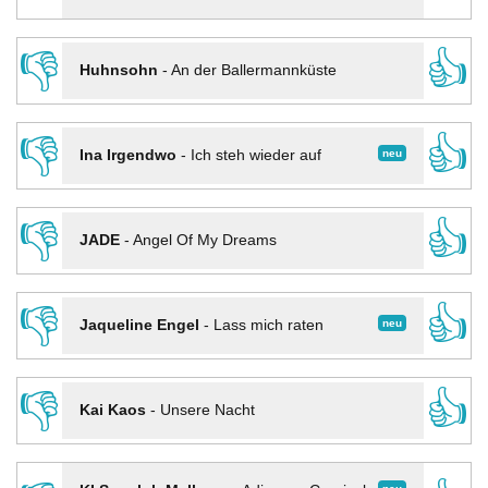
👎
👍
Huhnsohn
-
An der Ballermannküste
👎
👍
neu
Ina Irgendwo
-
Ich steh wieder auf
👎
👍
JADE
-
Angel Of My Dreams
👎
👍
neu
Jaqueline Engel
-
Lass mich raten
👎
👍
Kai Kaos
-
Unsere Nacht