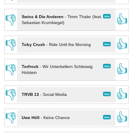
👎
👍
neu
Swiss & Die Anderen
-
Timm Thaler (feat.
Sebastian Krumbiegel)
👎
👍
neu
Toby Crush
-
Ride Until the Morning
👎
👍
neu
Torfrock
-
Wir Unterkellern Schleswig
Holstein
👎
👍
neu
TRVB 13
-
Social Media
👎
👍
neu
Uwe Höll
-
Keine Chance