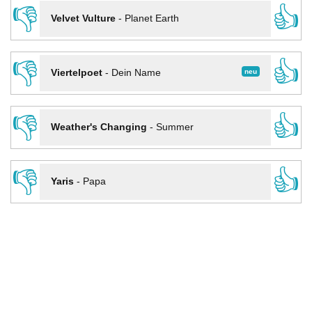
👎
👍
Velvet Vulture
-
Planet Earth
👎
👍
neu
Viertelpoet
-
Dein Name
👎
👍
Weather's Changing
-
Summer
👎
👍
Yaris
-
Papa