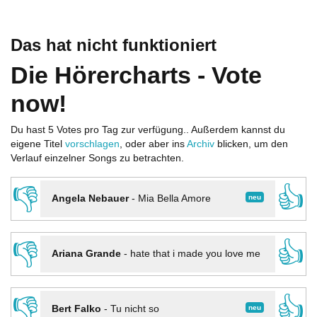
Das hat nicht funktioniert
Die Hörercharts - Vote
now!
Du hast 5 Votes pro Tag zur verfügung.. Außerdem kannst du
eigene Titel
vorschlagen
, oder aber ins
Archiv
blicken, um den
Verlauf einzelner Songs zu betrachten.
👎
👍
neu
Angela Nebauer
-
Mia Bella Amore
👎
👍
Ariana Grande
-
hate that i made you love me
👎
👍
neu
Bert Falko
-
Tu nicht so