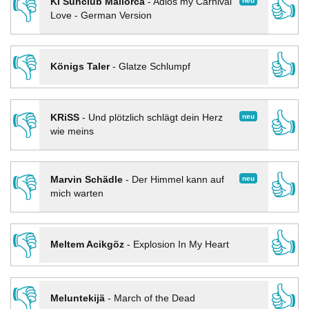
👎
👍
neu
KI Sunclub Mallorca
-
Adios my Carnival
Love - German Version
👎
👍
Königs Taler
-
Glatze Schlumpf
👎
👍
neu
KRiSS
-
Und plötzlich schlägt dein Herz
wie meins
👎
👍
neu
Marvin Schädle
-
Der Himmel kann auf
mich warten
👎
👍
Meltem Acikgöz
-
Explosion In My Heart
👎
👍
Meluntekijä
-
March of the Dead