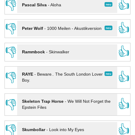
👎
👍
neu
Pascal Silva
-
Aloha
👎
👍
neu
Peter Wolf
-
1000 Meilen - Akustikversion
👎
👍
Rammbock
-
Skinwalker
👎
👍
neu
RAYE
-
Beware.. The South London Lover
Boy.
👎
👍
Skeleton Trap Horse
-
We Will Not Forget the
Epstein Files
👎
👍
Skumbollar
-
Look into My Eyes