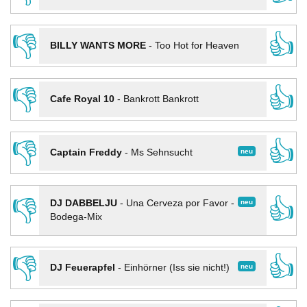
👎
👍
BILLY WANTS MORE
-
Too Hot for Heaven
👎
👍
Cafe Royal 10
-
Bankrott Bankrott
👎
👍
neu
Captain Freddy
-
Ms Sehnsucht
👎
👍
neu
DJ DABBELJU
-
Una Cerveza por Favor -
Bodega-Mix
👎
👍
neu
DJ Feuerapfel
-
Einhörner (Iss sie nicht!)