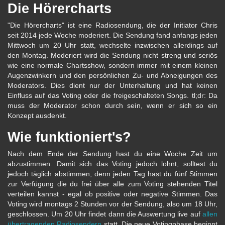
Die Hörercharts
"Die Hörercharts" ist eine Radiosendung, die der Initiator Chris
seit 2014 jede Woche moderiert. Die Sendung fand anfangs jeden
Mittwoch um 20 Uhr statt, wechselte inzwischen allerdings auf
den Montag. Moderiert wird die Sendung nicht streng und seriös
wie eine normale Chartsshow, sondern immer mit einem kleinen
Augenzwinkern und den persönlichen Zu- und Abneigungen des
Moderators. Dies dient nur der Unterhaltung und hat keinen
Einfluss auf das Voting oder die freigeschalteten Songs. tl;dr: Da
muss der Moderator schon durch sein, wenn er sich so ein
Konzept ausdenkt.
Wie funktioniert's?
Nach dem Ende der Sendung hast du eine Woche Zeit um
abzustimmen. Damit sich das Voting jedoch lohnt, solltest du
jedoch täglich abstimmen, denn jeden Tag hast du fünf Stimmen
zur Verfügung die du frei über alle zum Voting stehenden Titel
verteilen kannst - egal ob positive oder negative Stimmen. Das
Voting wird montags 2 Stunden vor der Sendung, also um 18 Uhr,
geschlossen. Um 20 Uhr findet dann die Auswertung live auf
allen
übertragenden Radiosendern
statt. Die neue Votingphase beginnt