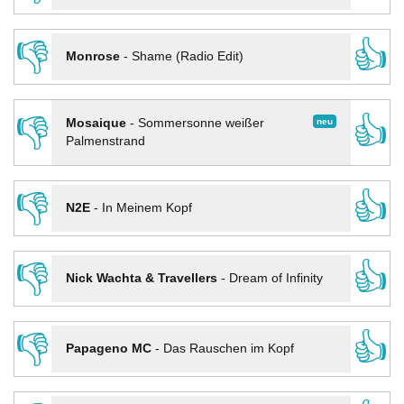
👎
👍
Monrose
-
Shame (Radio Edit)
👎
👍
neu
Mosaique
-
Sommersonne weißer
Palmenstrand
👎
👍
N2E
-
In Meinem Kopf
👎
👍
Nick Wachta & Travellers
-
Dream of Infinity
👎
👍
Papageno MC
-
Das Rauschen im Kopf