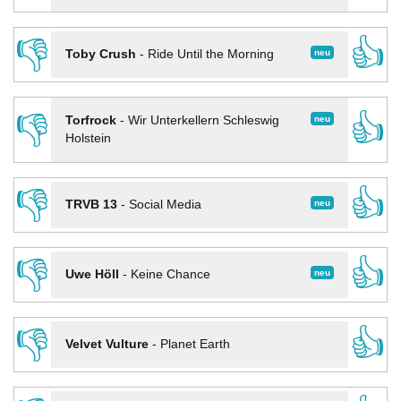
👎
👍
neu
Toby Crush
-
Ride Until the Morning
👎
👍
neu
Torfrock
-
Wir Unterkellern Schleswig
Holstein
👎
👍
neu
TRVB 13
-
Social Media
👎
👍
neu
Uwe Höll
-
Keine Chance
👎
👍
Velvet Vulture
-
Planet Earth