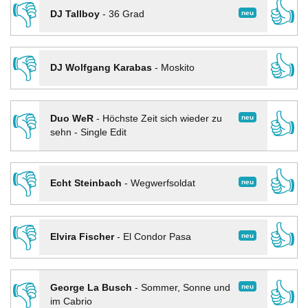
👎
👍
neu
DJ Tallboy
-
36 Grad
👎
👍
DJ Wolfgang Karabas
-
Moskito
👎
👍
neu
Duo WeR
-
Höchste Zeit sich wieder zu
sehn - Single Edit
👎
👍
neu
Echt Steinbach
-
Wegwerfsoldat
👎
👍
neu
Elvira Fischer
-
El Condor Pasa
👎
👍
neu
George La Busch
-
Sommer, Sonne und
im Cabrio