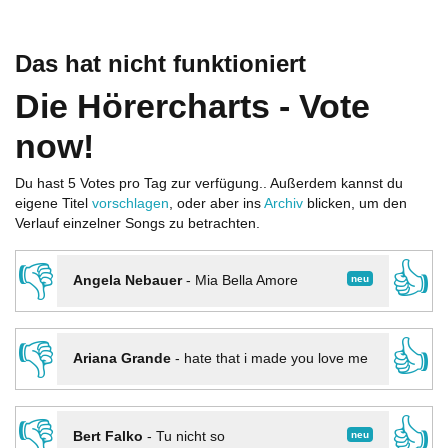
Das hat nicht funktioniert
Die Hörercharts - Vote
now!
Du hast 5 Votes pro Tag zur verfügung.. Außerdem kannst du
eigene Titel
vorschlagen
, oder aber ins
Archiv
blicken, um den
Verlauf einzelner Songs zu betrachten.
👎
👍
neu
Angela Nebauer
-
Mia Bella Amore
👎
👍
Ariana Grande
-
hate that i made you love me
👎
👍
neu
Bert Falko
-
Tu nicht so