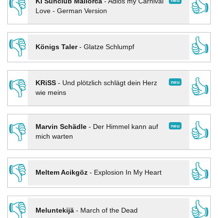
👎
👍
neu
KI Sunclub Mallorca
-
Adios my Carnival
Love - German Version
👎
👍
Königs Taler
-
Glatze Schlumpf
👎
👍
neu
KRiSS
-
Und plötzlich schlägt dein Herz
wie meins
👎
👍
neu
Marvin Schädle
-
Der Himmel kann auf
mich warten
👎
👍
Meltem Acikgöz
-
Explosion In My Heart
👎
👍
Meluntekijä
-
March of the Dead