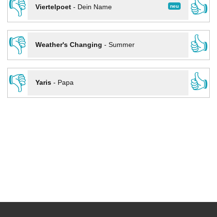
👎
👍
neu
Viertelpoet
-
Dein Name
👎
👍
Weather's Changing
-
Summer
👎
👍
Yaris
-
Papa