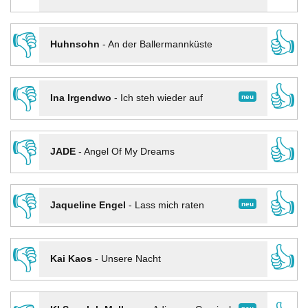
👎
👍
Huhnsohn
-
An der Ballermannküste
👎
👍
neu
Ina Irgendwo
-
Ich steh wieder auf
👎
👍
JADE
-
Angel Of My Dreams
👎
👍
neu
Jaqueline Engel
-
Lass mich raten
👎
👍
Kai Kaos
-
Unsere Nacht