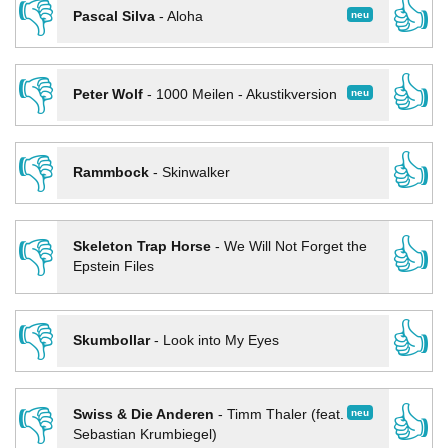
👎
👍
neu
Pascal Silva
-
Aloha
👎
👍
neu
Peter Wolf
-
1000 Meilen - Akustikversion
👎
👍
Rammbock
-
Skinwalker
👎
👍
Skeleton Trap Horse
-
We Will Not Forget the
Epstein Files
👎
👍
Skumbollar
-
Look into My Eyes
👎
👍
neu
Swiss & Die Anderen
-
Timm Thaler (feat.
Sebastian Krumbiegel)