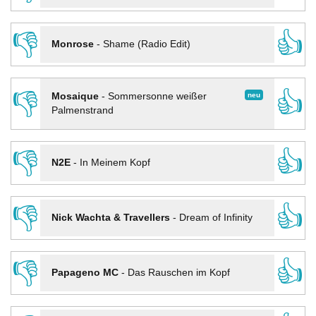
👎
👍
Monrose
-
Shame (Radio Edit)
👎
👍
neu
Mosaique
-
Sommersonne weißer
Palmenstrand
👎
👍
N2E
-
In Meinem Kopf
👎
👍
Nick Wachta & Travellers
-
Dream of Infinity
👎
👍
Papageno MC
-
Das Rauschen im Kopf