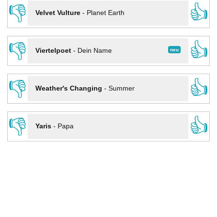
👎
👍
Velvet Vulture
-
Planet Earth
👎
👍
neu
Viertelpoet
-
Dein Name
👎
👍
Weather's Changing
-
Summer
👎
👍
Yaris
-
Papa