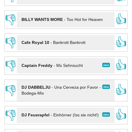
👎
👍
BILLY WANTS MORE
-
Too Hot for Heaven
👎
👍
Cafe Royal 10
-
Bankrott Bankrott
👎
👍
neu
Captain Freddy
-
Ms Sehnsucht
👎
👍
neu
DJ DABBELJU
-
Una Cerveza por Favor -
Bodega-Mix
👎
👍
neu
DJ Feuerapfel
-
Einhörner (Iss sie nicht!)