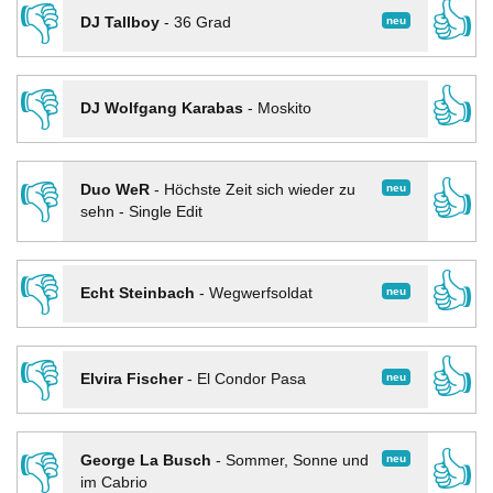
👎
👍
neu
DJ Tallboy
-
36 Grad
👎
👍
DJ Wolfgang Karabas
-
Moskito
👎
👍
neu
Duo WeR
-
Höchste Zeit sich wieder zu
sehn - Single Edit
👎
👍
neu
Echt Steinbach
-
Wegwerfsoldat
👎
👍
neu
Elvira Fischer
-
El Condor Pasa
👎
👍
neu
George La Busch
-
Sommer, Sonne und
im Cabrio