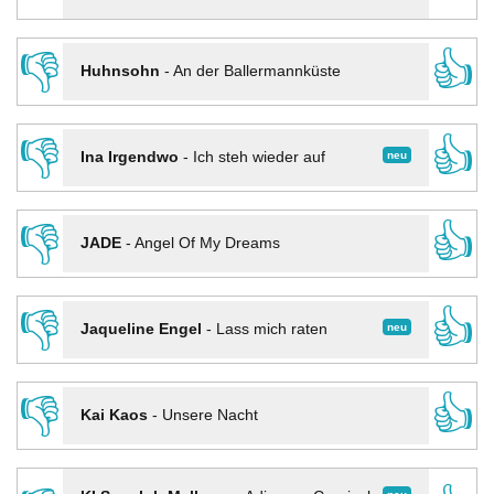
👎
👍
Huhnsohn
-
An der Ballermannküste
👎
👍
neu
Ina Irgendwo
-
Ich steh wieder auf
👎
👍
JADE
-
Angel Of My Dreams
👎
👍
neu
Jaqueline Engel
-
Lass mich raten
👎
👍
Kai Kaos
-
Unsere Nacht