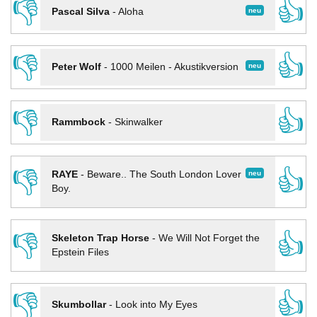
👎
👍
neu
Pascal Silva
-
Aloha
👎
👍
neu
Peter Wolf
-
1000 Meilen - Akustikversion
👎
👍
Rammbock
-
Skinwalker
👎
👍
neu
RAYE
-
Beware.. The South London Lover
Boy.
👎
👍
Skeleton Trap Horse
-
We Will Not Forget the
Epstein Files
👎
👍
Skumbollar
-
Look into My Eyes