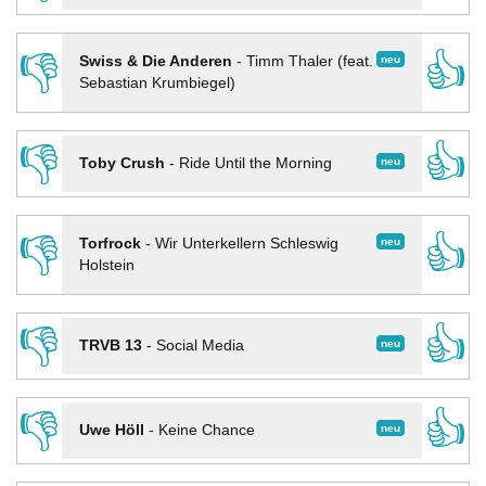
👎
👍
neu
Swiss & Die Anderen
-
Timm Thaler (feat.
Sebastian Krumbiegel)
👎
👍
neu
Toby Crush
-
Ride Until the Morning
👎
👍
neu
Torfrock
-
Wir Unterkellern Schleswig
Holstein
👎
👍
neu
TRVB 13
-
Social Media
👎
👍
neu
Uwe Höll
-
Keine Chance