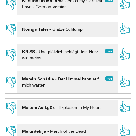
👎
👍
neu
KI Sunclub Mallorca
-
Adios my Carnival
Love - German Version
👎
👍
Königs Taler
-
Glatze Schlumpf
👎
👍
neu
KRiSS
-
Und plötzlich schlägt dein Herz
wie meins
👎
👍
neu
Marvin Schädle
-
Der Himmel kann auf
mich warten
👎
👍
Meltem Acikgöz
-
Explosion In My Heart
👎
👍
Meluntekijä
-
March of the Dead