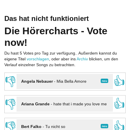
Das hat nicht funktioniert
Die Hörercharts - Vote
now!
Du hast 5 Votes pro Tag zur verfügung.. Außerdem kannst du
eigene Titel
vorschlagen
, oder aber ins
Archiv
blicken, um den
Verlauf einzelner Songs zu betrachten.
👎
👍
neu
Angela Nebauer
-
Mia Bella Amore
👎
👍
Ariana Grande
-
hate that i made you love me
👎
👍
neu
Bert Falko
-
Tu nicht so