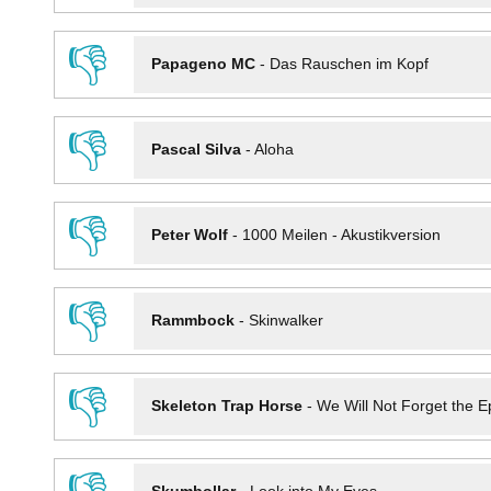
👎
Papageno MC
-
Das Rauschen im Kopf
👎
Pascal Silva
-
Aloha
👎
Peter Wolf
-
1000 Meilen - Akustikversion
👎
Rammbock
-
Skinwalker
👎
Skeleton Trap Horse
-
We Will Not Forget the Ep