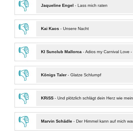
👎
Jaqueline Engel
-
Lass mich raten
👎
Kai Kaos
-
Unsere Nacht
👎
KI Sunclub Mallorca
-
Adios my Carnival Love 
👎
Königs Taler
-
Glatze Schlumpf
👎
KRiSS
-
Und plötzlich schlägt dein Herz wie mei
👎
Marvin Schädle
-
Der Himmel kann auf mich wa