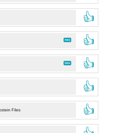
👍
👍
neu
👍
neu
👍
👍
stein Files