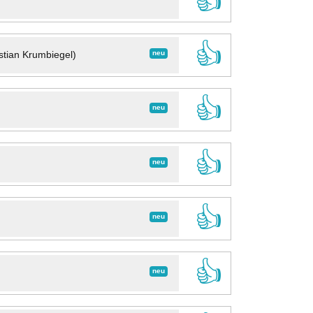
👍
👍
neu
stian Krumbiegel)
👍
neu
👍
neu
👍
neu
👍
neu