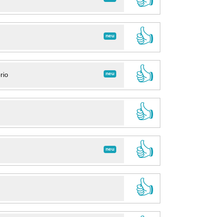
👍
neu
👍
neu
rio
👍
👍
neu
👍