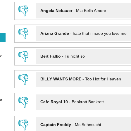
👎
Angela Nebauer
-
Mia Bella Amore
👎
Ariana Grande
-
hate that i made you love me
👎
v
Bert Falko
-
Tu nicht so
👎
BILLY WANTS MORE
-
Too Hot for Heaven
👎
hr
Cafe Royal 10
-
Bankrott Bankrott
👎
Captain Freddy
-
Ms Sehnsucht