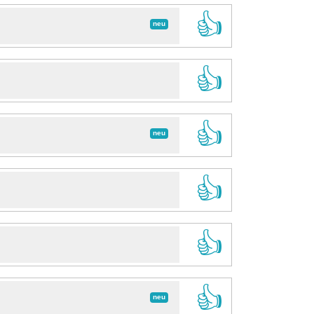
👍
neu
👍
👍
neu
👍
👍
👍
neu