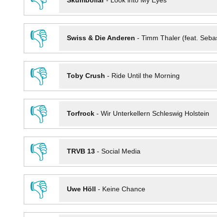
👎
Skumbollar
-
Look into My Eyes
👎
Swiss & Die Anderen
-
Timm Thaler (feat. Seba
👎
Toby Crush
-
Ride Until the Morning
👎
Torfrock
-
Wir Unterkellern Schleswig Holstein
👎
TRVB 13
-
Social Media
👎
Uwe Höll
-
Keine Chance