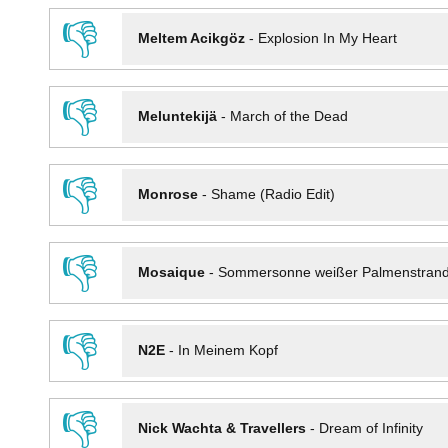
👎
Meltem Acikgöz
-
Explosion In My Heart
👎
Meluntekijä
-
March of the Dead
👎
Monrose
-
Shame (Radio Edit)
👎
Mosaique
-
Sommersonne weißer Palmenstran
👎
N2E
-
In Meinem Kopf
👎
Nick Wachta & Travellers
-
Dream of Infinity