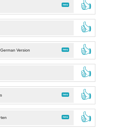
👍
neu
👍
👍
neu
- German Version
👍
👍
neu
ns
👍
neu
rten