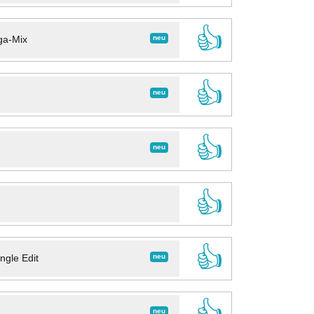
👍
neu
ga-Mix
👍
neu
👍
neu
👍
👍
neu
ngle Edit
👍
neu