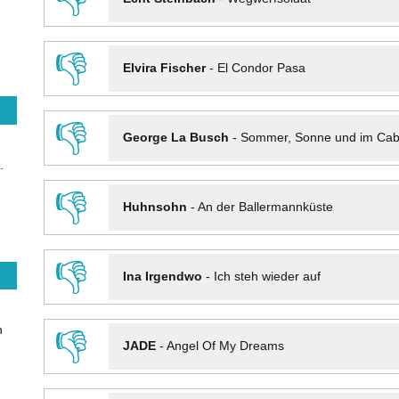
👎
Elvira Fischer
-
El Condor Pasa
👎
George La Busch
-
Sommer, Sonne und im Cab
.
👎
Huhnsohn
-
An der Ballermannküste
👎
Ina Irgendwo
-
Ich steh wieder auf
n
👎
JADE
-
Angel Of My Dreams