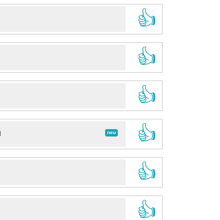
👍
👍
👍
👍
neu
d
👍
👍