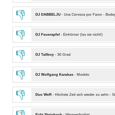
👎
DJ DABBELJU
-
Una Cerveza por Favor - Bode
👎
DJ Feuerapfel
-
Einhörner (Iss sie nicht!)
👎
DJ Tallboy
-
36 Grad
👎
DJ Wolfgang Karabas
-
Moskito
👎
Duo WeR
-
Höchste Zeit sich wieder zu sehn - Si
👎
Echt Steinbach
-
Wegwerfsoldat