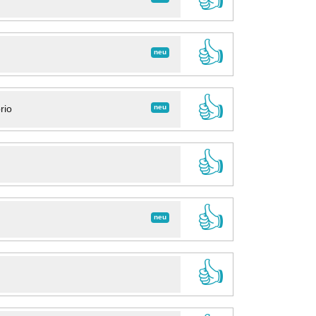
👍
neu
👍
neu
rio
👍
👍
neu
👍