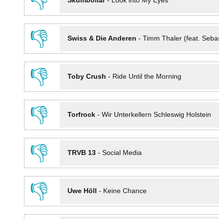
👎
Skumbollar
-
Look into My Eyes
👎
Swiss & Die Anderen
-
Timm Thaler (feat. Seba
👎
Toby Crush
-
Ride Until the Morning
👎
Torfrock
-
Wir Unterkellern Schleswig Holstein
👎
TRVB 13
-
Social Media
👎
Uwe Höll
-
Keine Chance