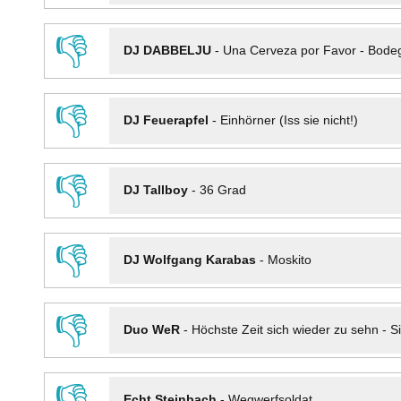
👎
DJ DABBELJU
-
Una Cerveza por Favor - Bode
👎
DJ Feuerapfel
-
Einhörner (Iss sie nicht!)
👎
DJ Tallboy
-
36 Grad
👎
DJ Wolfgang Karabas
-
Moskito
👎
Duo WeR
-
Höchste Zeit sich wieder zu sehn - Si
👎
Echt Steinbach
-
Wegwerfsoldat