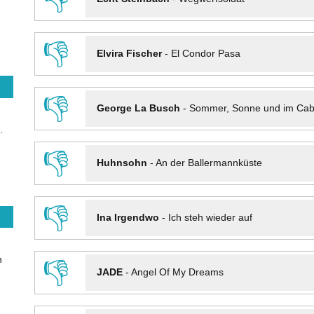
👎
Elvira Fischer
-
El Condor Pasa
👎
George La Busch
-
Sommer, Sonne und im Cab
.
👎
Huhnsohn
-
An der Ballermannküste
👎
Ina Irgendwo
-
Ich steh wieder auf
n
👎
JADE
-
Angel Of My Dreams