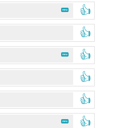
👍
neu
👍
👍
neu
👍
👍
👍
neu