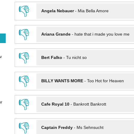
👎
Angela Nebauer
-
Mia Bella Amore
👎
Ariana Grande
-
hate that i made you love me
👎
v
Bert Falko
-
Tu nicht so
👎
BILLY WANTS MORE
-
Too Hot for Heaven
👎
hr
Cafe Royal 10
-
Bankrott Bankrott
👎
Captain Freddy
-
Ms Sehnsucht