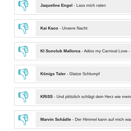
👎
Jaqueline Engel
-
Lass mich raten
👎
Kai Kaos
-
Unsere Nacht
👎
KI Sunclub Mallorca
-
Adios my Carnival Love 
👎
Königs Taler
-
Glatze Schlumpf
👎
KRiSS
-
Und plötzlich schlägt dein Herz wie mei
👎
Marvin Schädle
-
Der Himmel kann auf mich wa