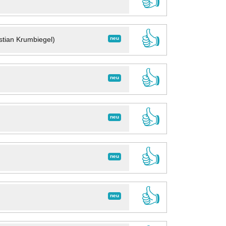
👍
👍
neu
stian Krumbiegel)
👍
neu
👍
neu
👍
neu
👍
neu