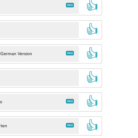
👍
neu
👍
👍
neu
- German Version
👍
👍
neu
ns
👍
neu
rten