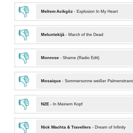
👎
Meltem Acikgöz
-
Explosion In My Heart
👎
Meluntekijä
-
March of the Dead
👎
Monrose
-
Shame (Radio Edit)
👎
Mosaique
-
Sommersonne weißer Palmenstran
👎
N2E
-
In Meinem Kopf
👎
Nick Wachta & Travellers
-
Dream of Infinity