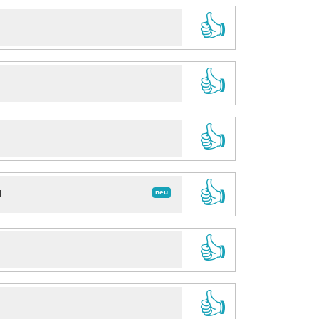
👍
👍
👍
👍
neu
d
👍
👍