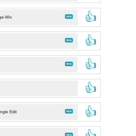
👍
neu
ga-Mix
👍
neu
👍
neu
👍
👍
neu
ngle Edit
👍
neu