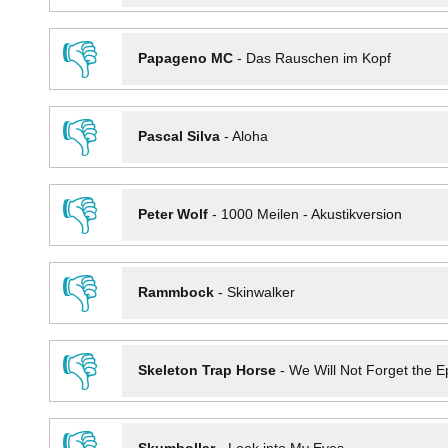
👎
Papageno MC
-
Das Rauschen im Kopf
👎
Pascal Silva
-
Aloha
👎
Peter Wolf
-
1000 Meilen - Akustikversion
👎
Rammbock
-
Skinwalker
👎
Skeleton Trap Horse
-
We Will Not Forget the Ep