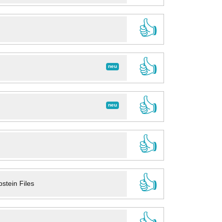
👍
👍
neu
👍
neu
👍
👍
stein Files