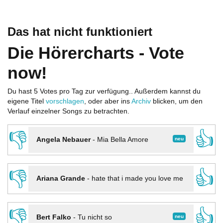
Das hat nicht funktioniert
Die Hörercharts - Vote
now!
Du hast 5 Votes pro Tag zur verfügung.. Außerdem kannst du
eigene Titel
vorschlagen
, oder aber ins
Archiv
blicken, um den
Verlauf einzelner Songs zu betrachten.
👎
👍
neu
Angela Nebauer
-
Mia Bella Amore
👎
👍
Ariana Grande
-
hate that i made you love me
👎
👍
neu
Bert Falko
-
Tu nicht so