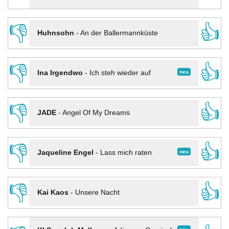
👎
👍
Huhnsohn
-
An der Ballermannküste
👎
👍
neu
Ina Irgendwo
-
Ich steh wieder auf
👎
👍
JADE
-
Angel Of My Dreams
👎
👍
neu
Jaqueline Engel
-
Lass mich raten
👎
👍
Kai Kaos
-
Unsere Nacht