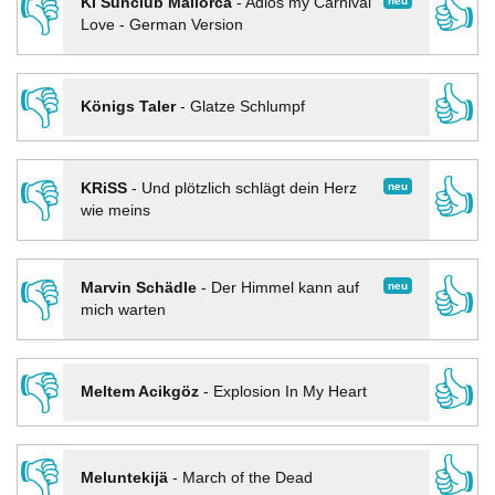
👎
👍
neu
KI Sunclub Mallorca
-
Adios my Carnival
Love - German Version
👎
👍
Königs Taler
-
Glatze Schlumpf
👎
👍
neu
KRiSS
-
Und plötzlich schlägt dein Herz
wie meins
👎
👍
neu
Marvin Schädle
-
Der Himmel kann auf
mich warten
👎
👍
Meltem Acikgöz
-
Explosion In My Heart
👎
👍
Meluntekijä
-
March of the Dead