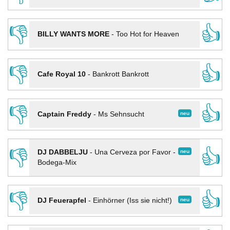
👎
👍
BILLY WANTS MORE
-
Too Hot for Heaven
👎
👍
Cafe Royal 10
-
Bankrott Bankrott
👎
👍
neu
Captain Freddy
-
Ms Sehnsucht
👎
👍
neu
DJ DABBELJU
-
Una Cerveza por Favor -
Bodega-Mix
👎
👍
neu
DJ Feuerapfel
-
Einhörner (Iss sie nicht!)