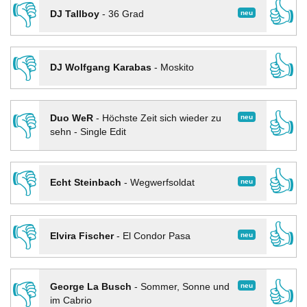
👎
👍
neu
DJ Tallboy
-
36 Grad
👎
👍
DJ Wolfgang Karabas
-
Moskito
👎
👍
neu
Duo WeR
-
Höchste Zeit sich wieder zu
sehn - Single Edit
👎
👍
neu
Echt Steinbach
-
Wegwerfsoldat
👎
👍
neu
Elvira Fischer
-
El Condor Pasa
👎
👍
neu
George La Busch
-
Sommer, Sonne und
im Cabrio