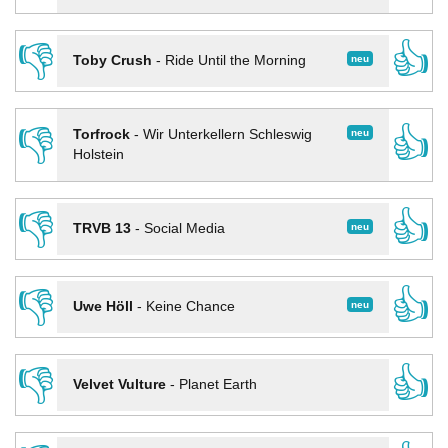
👎
👍
neu
Toby Crush
-
Ride Until the Morning
👎
👍
neu
Torfrock
-
Wir Unterkellern Schleswig
Holstein
👎
👍
neu
TRVB 13
-
Social Media
👎
👍
neu
Uwe Höll
-
Keine Chance
👎
👍
Velvet Vulture
-
Planet Earth