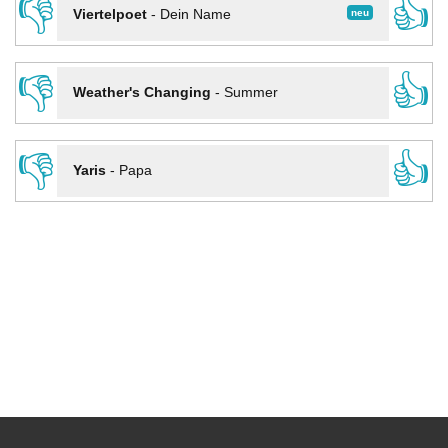
👎
👍
neu
Viertelpoet
-
Dein Name
👎
👍
Weather's Changing
-
Summer
👎
👍
Yaris
-
Papa