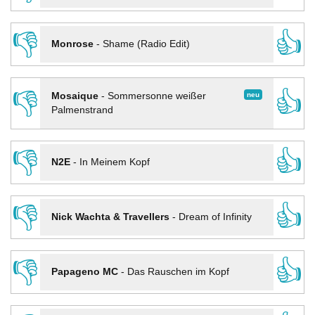
👎
👍
Monrose
-
Shame (Radio Edit)
👎
👍
neu
Mosaique
-
Sommersonne weißer
Palmenstrand
👎
👍
N2E
-
In Meinem Kopf
👎
👍
Nick Wachta & Travellers
-
Dream of Infinity
👎
👍
Papageno MC
-
Das Rauschen im Kopf