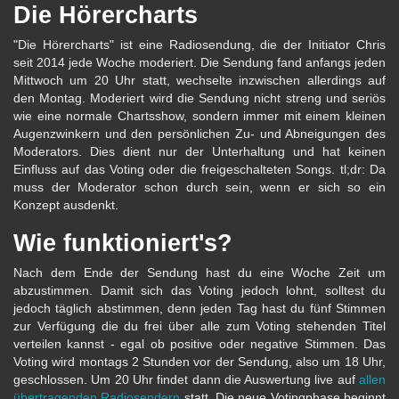
Die Hörercharts
"Die Hörercharts" ist eine Radiosendung, die der Initiator Chris
seit 2014 jede Woche moderiert. Die Sendung fand anfangs jeden
Mittwoch um 20 Uhr statt, wechselte inzwischen allerdings auf
den Montag. Moderiert wird die Sendung nicht streng und seriös
wie eine normale Chartsshow, sondern immer mit einem kleinen
Augenzwinkern und den persönlichen Zu- und Abneigungen des
Moderators. Dies dient nur der Unterhaltung und hat keinen
Einfluss auf das Voting oder die freigeschalteten Songs. tl;dr: Da
muss der Moderator schon durch sein, wenn er sich so ein
Konzept ausdenkt.
Wie funktioniert's?
Nach dem Ende der Sendung hast du eine Woche Zeit um
abzustimmen. Damit sich das Voting jedoch lohnt, solltest du
jedoch täglich abstimmen, denn jeden Tag hast du fünf Stimmen
zur Verfügung die du frei über alle zum Voting stehenden Titel
verteilen kannst - egal ob positive oder negative Stimmen. Das
Voting wird montags 2 Stunden vor der Sendung, also um 18 Uhr,
geschlossen. Um 20 Uhr findet dann die Auswertung live auf
allen
übertragenden Radiosendern
statt. Die neue Votingphase beginnt