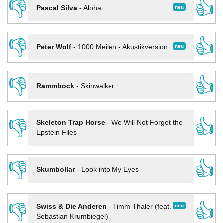
👎
👍
neu
Pascal Silva
-
Aloha
👎
👍
neu
Peter Wolf
-
1000 Meilen - Akustikversion
👎
👍
Rammbock
-
Skinwalker
👎
👍
Skeleton Trap Horse
-
We Will Not Forget the
Epstein Files
👎
👍
Skumbollar
-
Look into My Eyes
👎
👍
neu
Swiss & Die Anderen
-
Timm Thaler (feat.
Sebastian Krumbiegel)