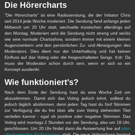
Die Hörercharts
"Die Hörercharts" ist eine Radiosendung, die der Initiator Chris
seit 2014 jede Woche moderiert. Die Sendung fand anfangs jeden
Mittwoch um 20 Uhr statt, wechselte inzwischen allerdings auf
den Montag. Moderiert wird die Sendung nicht streng und seriös
wie eine normale Chartsshow, sondern immer mit einem kleinen
Augenzwinkern und den persönlichen Zu- und Abneigungen des
Moderators. Dies dient nur der Unterhaltung und hat keinen
Einfluss auf das Voting oder die freigeschalteten Songs. tl;dr: Da
muss der Moderator schon durch sein, wenn er sich so ein
Konzept ausdenkt.
Wie funktioniert's?
Nach dem Ende der Sendung hast du eine Woche Zeit um
abzustimmen. Damit sich das Voting jedoch lohnt, solltest du
jedoch täglich abstimmen, denn jeden Tag hast du fünf Stimmen
zur Verfügung die du frei über alle zum Voting stehenden Titel
verteilen kannst - egal ob positive oder negative Stimmen. Das
Voting wird montags 2 Stunden vor der Sendung, also um 18 Uhr,
geschlossen. Um 20 Uhr findet dann die Auswertung live auf
allen
übertragenden Radiosendern
statt. Die neue Votingphase beginnt