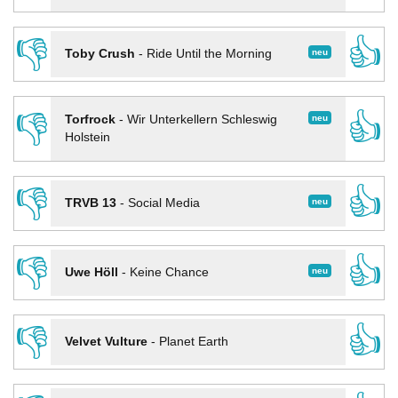
👎
👍
neu
Toby Crush
-
Ride Until the Morning
👎
👍
neu
Torfrock
-
Wir Unterkellern Schleswig
Holstein
👎
👍
neu
TRVB 13
-
Social Media
👎
👍
neu
Uwe Höll
-
Keine Chance
👎
👍
Velvet Vulture
-
Planet Earth