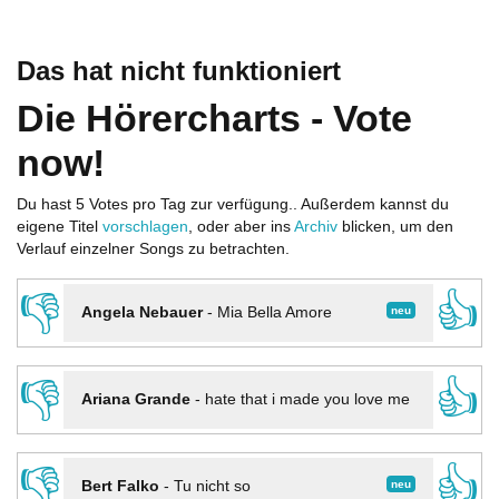
Das hat nicht funktioniert
Die Hörercharts - Vote
now!
Du hast 5 Votes pro Tag zur verfügung.. Außerdem kannst du
eigene Titel
vorschlagen
, oder aber ins
Archiv
blicken, um den
Verlauf einzelner Songs zu betrachten.
👎
👍
neu
Angela Nebauer
-
Mia Bella Amore
👎
👍
Ariana Grande
-
hate that i made you love me
👎
👍
neu
Bert Falko
-
Tu nicht so