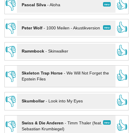
👎
👍
neu
Pascal Silva
-
Aloha
👎
👍
neu
Peter Wolf
-
1000 Meilen - Akustikversion
👎
👍
Rammbock
-
Skinwalker
👎
👍
Skeleton Trap Horse
-
We Will Not Forget the
Epstein Files
👎
👍
Skumbollar
-
Look into My Eyes
👎
👍
neu
Swiss & Die Anderen
-
Timm Thaler (feat.
Sebastian Krumbiegel)