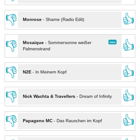
👎
👍
Monrose
-
Shame (Radio Edit)
👎
👍
neu
Mosaique
-
Sommersonne weißer
Palmenstrand
👎
👍
N2E
-
In Meinem Kopf
👎
👍
Nick Wachta & Travellers
-
Dream of Infinity
👎
👍
Papageno MC
-
Das Rauschen im Kopf