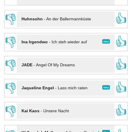
👎
👍
Huhnsohn
-
An der Ballermannküste
👎
👍
neu
Ina Irgendwo
-
Ich steh wieder auf
👎
👍
JADE
-
Angel Of My Dreams
👎
👍
neu
Jaqueline Engel
-
Lass mich raten
👎
👍
Kai Kaos
-
Unsere Nacht