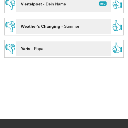
👎
👍
neu
Viertelpoet
-
Dein Name
👎
👍
Weather's Changing
-
Summer
👎
👍
Yaris
-
Papa