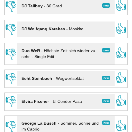
👎
👍
neu
DJ Tallboy
-
36 Grad
👎
👍
DJ Wolfgang Karabas
-
Moskito
👎
👍
neu
Duo WeR
-
Höchste Zeit sich wieder zu
sehn - Single Edit
👎
👍
neu
Echt Steinbach
-
Wegwerfsoldat
👎
👍
neu
Elvira Fischer
-
El Condor Pasa
👎
👍
neu
George La Busch
-
Sommer, Sonne und
im Cabrio