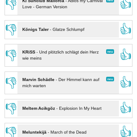
👎
👍
neu
KI Sunclub Mallorca
-
Adios my Carnival
Love - German Version
👎
👍
Königs Taler
-
Glatze Schlumpf
👎
👍
neu
KRiSS
-
Und plötzlich schlägt dein Herz
wie meins
👎
👍
neu
Marvin Schädle
-
Der Himmel kann auf
mich warten
👎
👍
Meltem Acikgöz
-
Explosion In My Heart
👎
👍
Meluntekijä
-
March of the Dead