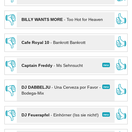
👎
👍
BILLY WANTS MORE
-
Too Hot for Heaven
👎
👍
Cafe Royal 10
-
Bankrott Bankrott
👎
👍
neu
Captain Freddy
-
Ms Sehnsucht
👎
👍
neu
DJ DABBELJU
-
Una Cerveza por Favor -
Bodega-Mix
👎
👍
neu
DJ Feuerapfel
-
Einhörner (Iss sie nicht!)