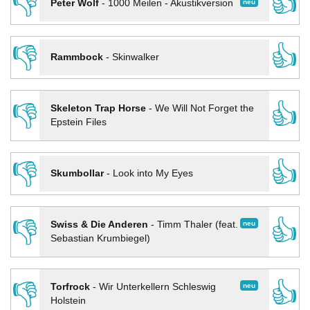
👎
👍
neu
Peter Wolf
-
1000 Meilen - Akustikversion
👎
👍
Rammbock
-
Skinwalker
👎
👍
Skeleton Trap Horse
-
We Will Not Forget the
Epstein Files
👎
👍
Skumbollar
-
Look into My Eyes
👎
👍
neu
Swiss & Die Anderen
-
Timm Thaler (feat.
Sebastian Krumbiegel)
👎
👍
neu
Torfrock
-
Wir Unterkellern Schleswig
Holstein