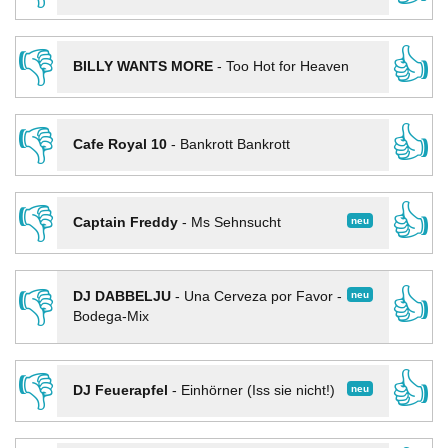
👎
👍
BILLY WANTS MORE
-
Too Hot for Heaven
👎
👍
Cafe Royal 10
-
Bankrott Bankrott
👎
👍
neu
Captain Freddy
-
Ms Sehnsucht
👎
👍
neu
DJ DABBELJU
-
Una Cerveza por Favor -
Bodega-Mix
👎
👍
neu
DJ Feuerapfel
-
Einhörner (Iss sie nicht!)