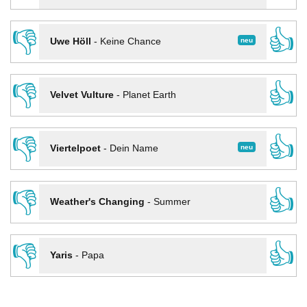
👎
👍
neu
Uwe Höll
-
Keine Chance
👎
👍
Velvet Vulture
-
Planet Earth
👎
👍
neu
Viertelpoet
-
Dein Name
👎
👍
Weather's Changing
-
Summer
👎
👍
Yaris
-
Papa