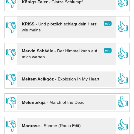
👎
👍
Königs Taler
-
Glatze Schlumpf
👎
👍
neu
KRiSS
-
Und plötzlich schlägt dein Herz
wie meins
👎
👍
neu
Marvin Schädle
-
Der Himmel kann auf
mich warten
👎
👍
Meltem Acikgöz
-
Explosion In My Heart
👎
👍
Meluntekijä
-
March of the Dead
👎
👍
Monrose
-
Shame (Radio Edit)