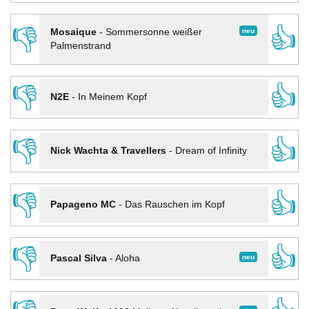
👎
👍
neu
Mosaique
-
Sommersonne weißer
Palmenstrand
👎
👍
N2E
-
In Meinem Kopf
👎
👍
Nick Wachta & Travellers
-
Dream of Infinity
👎
👍
Papageno MC
-
Das Rauschen im Kopf
👎
👍
neu
Pascal Silva
-
Aloha