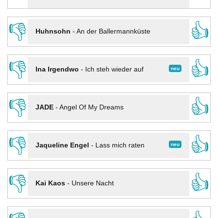
👎
👍
Huhnsohn
-
An der Ballermannküste
👎
👍
neu
Ina Irgendwo
-
Ich steh wieder auf
👎
👍
JADE
-
Angel Of My Dreams
👎
👍
neu
Jaqueline Engel
-
Lass mich raten
👎
👍
Kai Kaos
-
Unsere Nacht