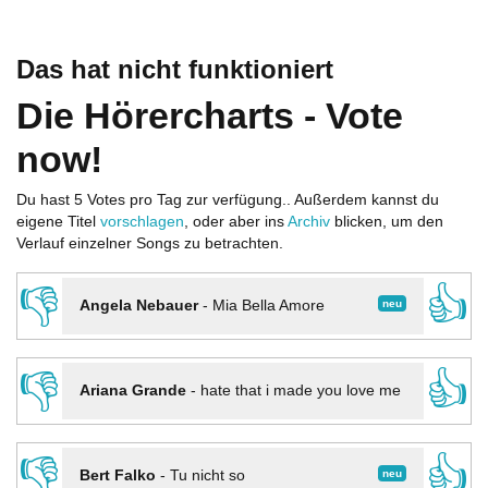
Das hat nicht funktioniert
Die Hörercharts - Vote
now!
Du hast 5 Votes pro Tag zur verfügung.. Außerdem kannst du
eigene Titel
vorschlagen
, oder aber ins
Archiv
blicken, um den
Verlauf einzelner Songs zu betrachten.
👎
👍
neu
Angela Nebauer
-
Mia Bella Amore
👎
👍
Ariana Grande
-
hate that i made you love me
👎
👍
neu
Bert Falko
-
Tu nicht so