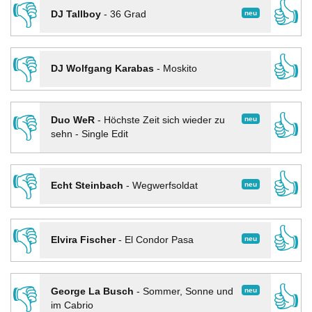
👎
👍
neu
DJ Tallboy
-
36 Grad
👎
👍
DJ Wolfgang Karabas
-
Moskito
👎
👍
neu
Duo WeR
-
Höchste Zeit sich wieder zu
sehn - Single Edit
👎
👍
neu
Echt Steinbach
-
Wegwerfsoldat
👎
👍
neu
Elvira Fischer
-
El Condor Pasa
👎
👍
neu
George La Busch
-
Sommer, Sonne und
im Cabrio