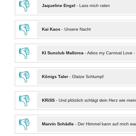
👎
Jaqueline Engel
-
Lass mich raten
👎
Kai Kaos
-
Unsere Nacht
👎
KI Sunclub Mallorca
-
Adios my Carnival Love 
👎
Königs Taler
-
Glatze Schlumpf
👎
KRiSS
-
Und plötzlich schlägt dein Herz wie mei
👎
Marvin Schädle
-
Der Himmel kann auf mich wa