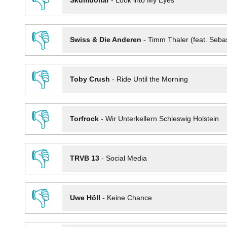
👎
Skumbollar
-
Look into My Eyes
👎
Swiss & Die Anderen
-
Timm Thaler (feat. Seba
👎
Toby Crush
-
Ride Until the Morning
👎
Torfrock
-
Wir Unterkellern Schleswig Holstein
👎
TRVB 13
-
Social Media
👎
Uwe Höll
-
Keine Chance