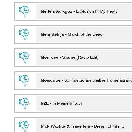
👎
Meltem Acikgöz
-
Explosion In My Heart
👎
Meluntekijä
-
March of the Dead
👎
Monrose
-
Shame (Radio Edit)
👎
Mosaique
-
Sommersonne weißer Palmenstran
👎
N2E
-
In Meinem Kopf
👎
Nick Wachta & Travellers
-
Dream of Infinity