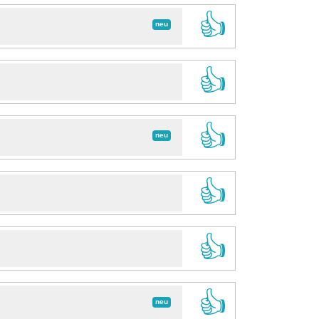
👍
neu
👍
👍
neu
👍
👍
👍
neu