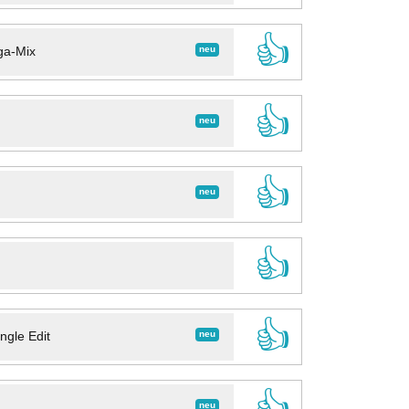
👍
neu
ga-Mix
👍
neu
👍
neu
👍
👍
neu
ngle Edit
👍
neu