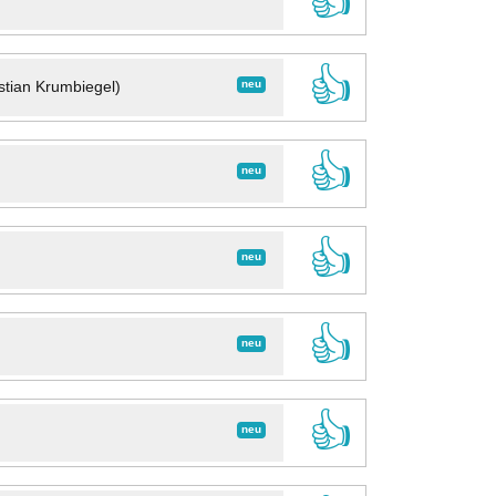
👍
👍
neu
stian Krumbiegel)
👍
neu
👍
neu
👍
neu
👍
neu