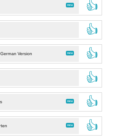
👍
neu
👍
👍
neu
- German Version
👍
👍
neu
ns
👍
neu
rten