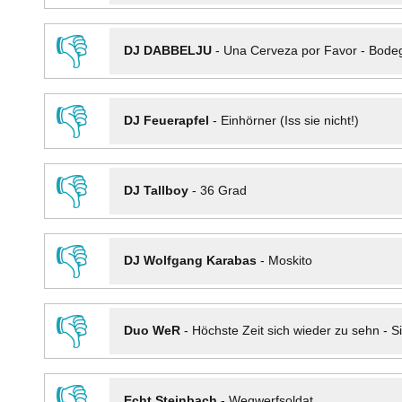
👎
DJ DABBELJU
-
Una Cerveza por Favor - Bode
👎
DJ Feuerapfel
-
Einhörner (Iss sie nicht!)
👎
DJ Tallboy
-
36 Grad
👎
DJ Wolfgang Karabas
-
Moskito
👎
Duo WeR
-
Höchste Zeit sich wieder zu sehn - Si
👎
Echt Steinbach
-
Wegwerfsoldat