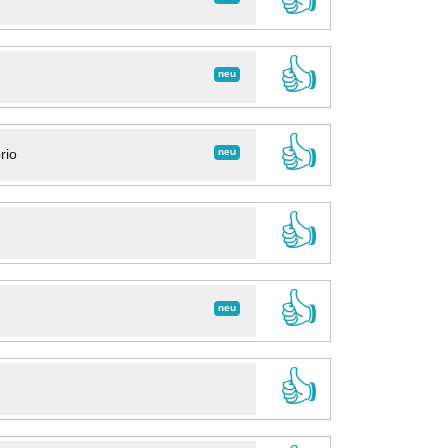
👍
neu
👍
neu
rio
👍
👍
neu
👍