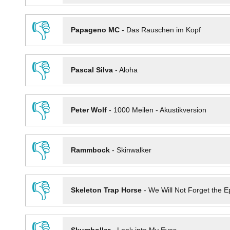
👎
Papageno MC
-
Das Rauschen im Kopf
👎
Pascal Silva
-
Aloha
👎
Peter Wolf
-
1000 Meilen - Akustikversion
👎
Rammbock
-
Skinwalker
👎
Skeleton Trap Horse
-
We Will Not Forget the Ep