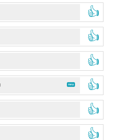
👍
👍
👍
👍
neu
d
👍
👍