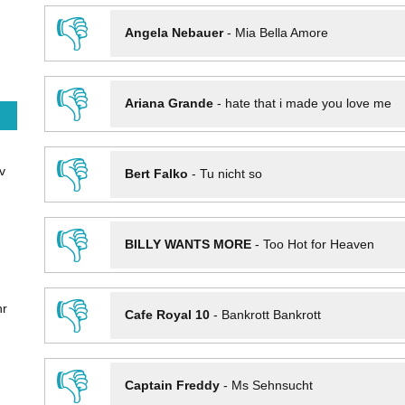
👎
Angela Nebauer
-
Mia Bella Amore
👎
Ariana Grande
-
hate that i made you love me
👎
v
Bert Falko
-
Tu nicht so
👎
BILLY WANTS MORE
-
Too Hot for Heaven
👎
hr
Cafe Royal 10
-
Bankrott Bankrott
👎
Captain Freddy
-
Ms Sehnsucht