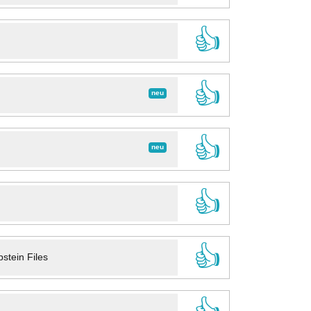
👍
👍
neu
👍
neu
👍
👍
stein Files