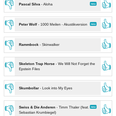
👎
👍
neu
Pascal Silva
-
Aloha
👎
👍
neu
Peter Wolf
-
1000 Meilen - Akustikversion
👎
👍
Rammbock
-
Skinwalker
👎
👍
Skeleton Trap Horse
-
We Will Not Forget the
Epstein Files
👎
👍
Skumbollar
-
Look into My Eyes
👎
👍
neu
Swiss & Die Anderen
-
Timm Thaler (feat.
Sebastian Krumbiegel)