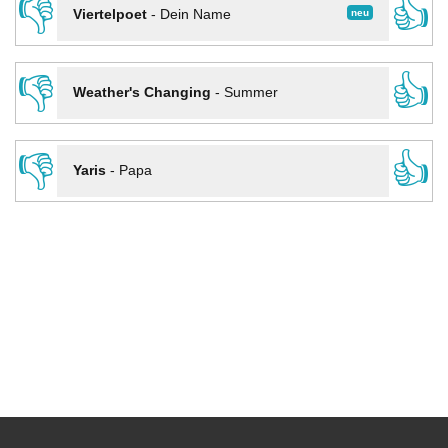
👎
👍
neu
Viertelpoet
-
Dein Name
👎
👍
Weather's Changing
-
Summer
👎
👍
Yaris
-
Papa