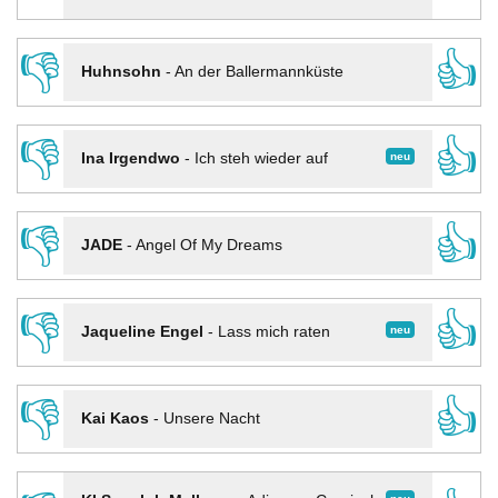
👎
👍
Huhnsohn
-
An der Ballermannküste
👎
👍
neu
Ina Irgendwo
-
Ich steh wieder auf
👎
👍
JADE
-
Angel Of My Dreams
👎
👍
neu
Jaqueline Engel
-
Lass mich raten
👎
👍
Kai Kaos
-
Unsere Nacht