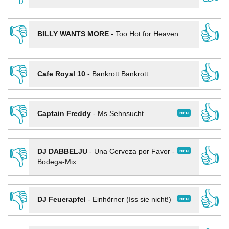
👎
👍
BILLY WANTS MORE
-
Too Hot for Heaven
👎
👍
Cafe Royal 10
-
Bankrott Bankrott
👎
👍
neu
Captain Freddy
-
Ms Sehnsucht
👎
👍
neu
DJ DABBELJU
-
Una Cerveza por Favor -
Bodega-Mix
👎
👍
neu
DJ Feuerapfel
-
Einhörner (Iss sie nicht!)