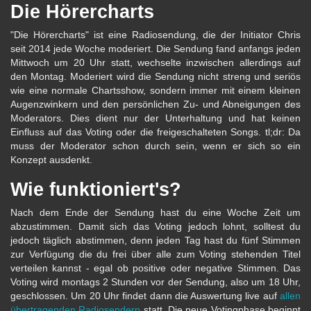
Die Hörercharts
"Die Hörercharts" ist eine Radiosendung, die der Initiator Chris
seit 2014 jede Woche moderiert. Die Sendung fand anfangs jeden
Mittwoch um 20 Uhr statt, wechselte inzwischen allerdings auf
den Montag. Moderiert wird die Sendung nicht streng und seriös
wie eine normale Chartsshow, sondern immer mit einem kleinen
Augenzwinkern und den persönlichen Zu- und Abneigungen des
Moderators. Dies dient nur der Unterhaltung und hat keinen
Einfluss auf das Voting oder die freigeschalteten Songs. tl;dr: Da
muss der Moderator schon durch sein, wenn er sich so ein
Konzept ausdenkt.
Wie funktioniert's?
Nach dem Ende der Sendung hast du eine Woche Zeit um
abzustimmen. Damit sich das Voting jedoch lohnt, solltest du
jedoch täglich abstimmen, denn jeden Tag hast du fünf Stimmen
zur Verfügung die du frei über alle zum Voting stehenden Titel
verteilen kannst - egal ob positive oder negative Stimmen. Das
Voting wird montags 2 Stunden vor der Sendung, also um 18 Uhr,
geschlossen. Um 20 Uhr findet dann die Auswertung live auf
allen
übertragenden Radiosendern
statt. Die neue Votingphase beginnt