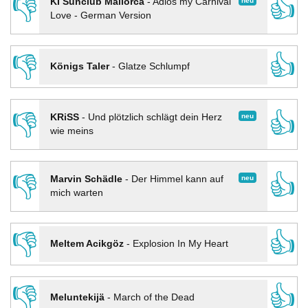
👎
👍
neu
KI Sunclub Mallorca
-
Adios my Carnival
Love - German Version
👎
👍
Königs Taler
-
Glatze Schlumpf
👎
👍
neu
KRiSS
-
Und plötzlich schlägt dein Herz
wie meins
👎
👍
neu
Marvin Schädle
-
Der Himmel kann auf
mich warten
👎
👍
Meltem Acikgöz
-
Explosion In My Heart
👎
👍
Meluntekijä
-
March of the Dead