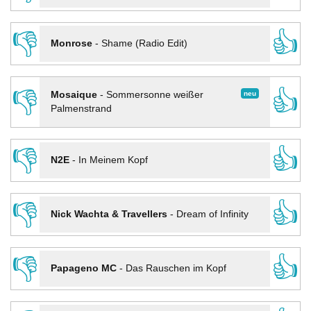
👎
👍
Monrose
-
Shame (Radio Edit)
👎
👍
neu
Mosaique
-
Sommersonne weißer
Palmenstrand
👎
👍
N2E
-
In Meinem Kopf
👎
👍
Nick Wachta & Travellers
-
Dream of Infinity
👎
👍
Papageno MC
-
Das Rauschen im Kopf