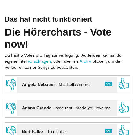
Das hat nicht funktioniert
Die Hörercharts - Vote
now!
Du hast 5 Votes pro Tag zur verfügung.. Außerdem kannst du
eigene Titel
vorschlagen
, oder aber ins
Archiv
blicken, um den
Verlauf einzelner Songs zu betrachten.
👎
👍
neu
Angela Nebauer
-
Mia Bella Amore
👎
👍
Ariana Grande
-
hate that i made you love me
👎
👍
neu
Bert Falko
-
Tu nicht so