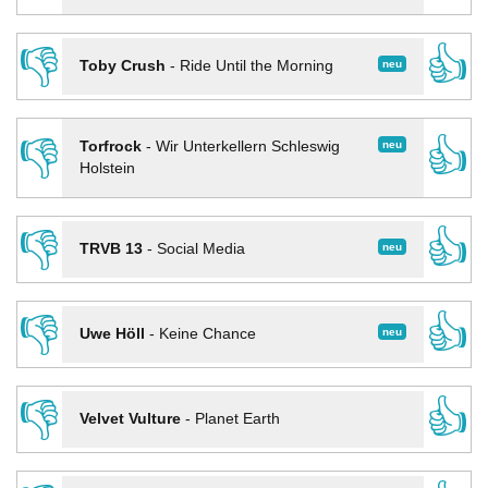
👎
👍
neu
Toby Crush
-
Ride Until the Morning
👎
👍
neu
Torfrock
-
Wir Unterkellern Schleswig
Holstein
👎
👍
neu
TRVB 13
-
Social Media
👎
👍
neu
Uwe Höll
-
Keine Chance
👎
👍
Velvet Vulture
-
Planet Earth