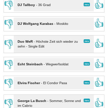
👎
👍
neu
DJ Tallboy
-
36 Grad
👎
👍
DJ Wolfgang Karabas
-
Moskito
👎
👍
neu
Duo WeR
-
Höchste Zeit sich wieder zu
sehn - Single Edit
👎
👍
neu
Echt Steinbach
-
Wegwerfsoldat
👎
👍
neu
Elvira Fischer
-
El Condor Pasa
👎
👍
neu
George La Busch
-
Sommer, Sonne und
im Cabrio