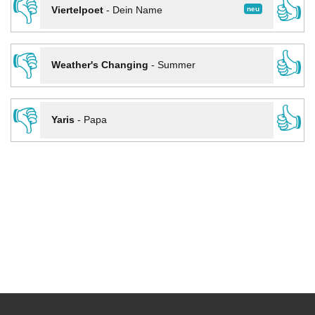
👎
👍
neu
Viertelpoet
-
Dein Name
👎
👍
Weather's Changing
-
Summer
👎
👍
Yaris
-
Papa