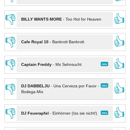
👎
👍
BILLY WANTS MORE
-
Too Hot for Heaven
👎
👍
Cafe Royal 10
-
Bankrott Bankrott
👎
👍
neu
Captain Freddy
-
Ms Sehnsucht
👎
👍
neu
DJ DABBELJU
-
Una Cerveza por Favor -
Bodega-Mix
👎
👍
neu
DJ Feuerapfel
-
Einhörner (Iss sie nicht!)