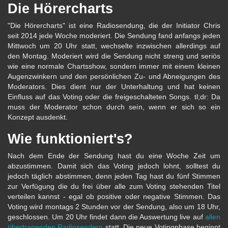
Die Hörercharts
"Die Hörercharts" ist eine Radiosendung, die der Initiator Chris
seit 2014 jede Woche moderiert. Die Sendung fand anfangs jeden
Mittwoch um 20 Uhr statt, wechselte inzwischen allerdings auf
den Montag. Moderiert wird die Sendung nicht streng und seriös
wie eine normale Chartsshow, sondern immer mit einem kleinen
Augenzwinkern und den persönlichen Zu- und Abneigungen des
Moderators. Dies dient nur der Unterhaltung und hat keinen
Einfluss auf das Voting oder die freigeschalteten Songs. tl;dr: Da
muss der Moderator schon durch sein, wenn er sich so ein
Konzept ausdenkt.
Wie funktioniert's?
Nach dem Ende der Sendung hast du eine Woche Zeit um
abzustimmen. Damit sich das Voting jedoch lohnt, solltest du
jedoch täglich abstimmen, denn jeden Tag hast du fünf Stimmen
zur Verfügung die du frei über alle zum Voting stehenden Titel
verteilen kannst - egal ob positive oder negative Stimmen. Das
Voting wird montags 2 Stunden vor der Sendung, also um 18 Uhr,
geschlossen. Um 20 Uhr findet dann die Auswertung live auf
allen
übertragenden Radiosendern
statt. Die neue Votingphase beginnt