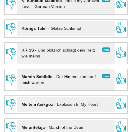
👎
👍
neu
KI Sunclub Mallorca
-
Adios my Carnival
Love - German Version
👎
👍
Königs Taler
-
Glatze Schlumpf
👎
👍
neu
KRiSS
-
Und plötzlich schlägt dein Herz
wie meins
👎
👍
neu
Marvin Schädle
-
Der Himmel kann auf
mich warten
👎
👍
Meltem Acikgöz
-
Explosion In My Heart
👎
👍
Meluntekijä
-
March of the Dead