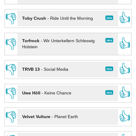
👎
👍
neu
Toby Crush
-
Ride Until the Morning
👎
👍
neu
Torfrock
-
Wir Unterkellern Schleswig
Holstein
👎
👍
neu
TRVB 13
-
Social Media
👎
👍
neu
Uwe Höll
-
Keine Chance
👎
👍
Velvet Vulture
-
Planet Earth