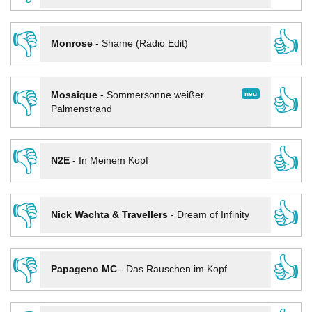
👎
👍
Monrose
-
Shame (Radio Edit)
👎
👍
neu
Mosaique
-
Sommersonne weißer
Palmenstrand
👎
👍
N2E
-
In Meinem Kopf
👎
👍
Nick Wachta & Travellers
-
Dream of Infinity
👎
👍
Papageno MC
-
Das Rauschen im Kopf