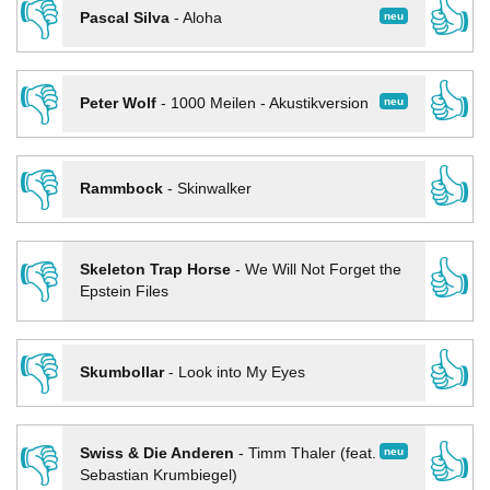
👎
👍
neu
Pascal Silva
-
Aloha
👎
👍
neu
Peter Wolf
-
1000 Meilen - Akustikversion
👎
👍
Rammbock
-
Skinwalker
👎
👍
Skeleton Trap Horse
-
We Will Not Forget the
Epstein Files
👎
👍
Skumbollar
-
Look into My Eyes
👎
👍
neu
Swiss & Die Anderen
-
Timm Thaler (feat.
Sebastian Krumbiegel)