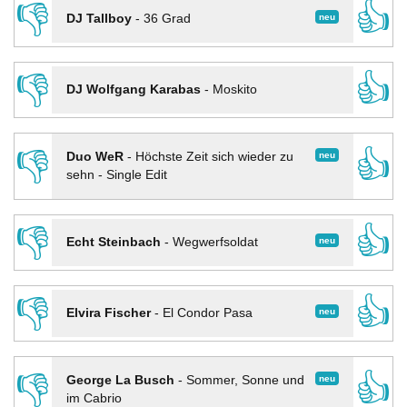
👎
👍
neu
DJ Tallboy
-
36 Grad
👎
👍
DJ Wolfgang Karabas
-
Moskito
👎
👍
neu
Duo WeR
-
Höchste Zeit sich wieder zu
sehn - Single Edit
👎
👍
neu
Echt Steinbach
-
Wegwerfsoldat
👎
👍
neu
Elvira Fischer
-
El Condor Pasa
👎
👍
neu
George La Busch
-
Sommer, Sonne und
im Cabrio