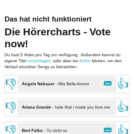
Das hat nicht funktioniert
Die Hörercharts - Vote
now!
Du hast 5 Votes pro Tag zur verfügung.. Außerdem kannst du
eigene Titel
vorschlagen
, oder aber ins
Archiv
blicken, um den
Verlauf einzelner Songs zu betrachten.
👎
👍
neu
Angela Nebauer
-
Mia Bella Amore
👎
👍
Ariana Grande
-
hate that i made you love me
👎
👍
neu
Bert Falko
-
Tu nicht so