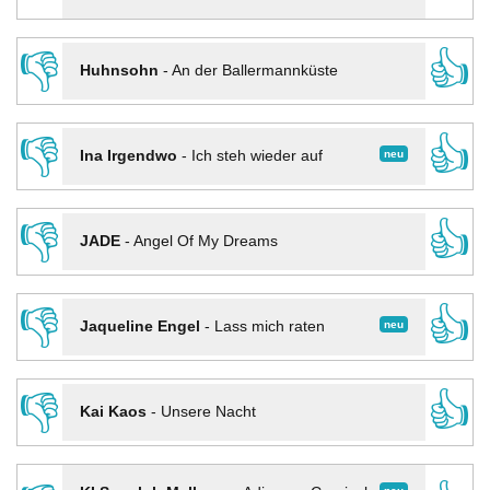
👎
👍
Huhnsohn
-
An der Ballermannküste
👎
👍
neu
Ina Irgendwo
-
Ich steh wieder auf
👎
👍
JADE
-
Angel Of My Dreams
👎
👍
neu
Jaqueline Engel
-
Lass mich raten
👎
👍
Kai Kaos
-
Unsere Nacht