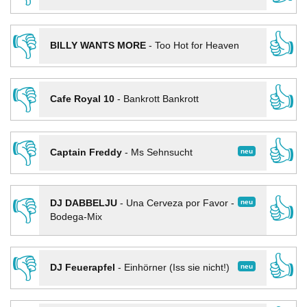
👎
👍
BILLY WANTS MORE
-
Too Hot for Heaven
👎
👍
Cafe Royal 10
-
Bankrott Bankrott
👎
👍
neu
Captain Freddy
-
Ms Sehnsucht
👎
👍
neu
DJ DABBELJU
-
Una Cerveza por Favor -
Bodega-Mix
👎
👍
neu
DJ Feuerapfel
-
Einhörner (Iss sie nicht!)