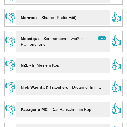
👎
👍
Monrose
-
Shame (Radio Edit)
👎
👍
neu
Mosaique
-
Sommersonne weißer
Palmenstrand
👎
👍
N2E
-
In Meinem Kopf
👎
👍
Nick Wachta & Travellers
-
Dream of Infinity
👎
👍
Papageno MC
-
Das Rauschen im Kopf