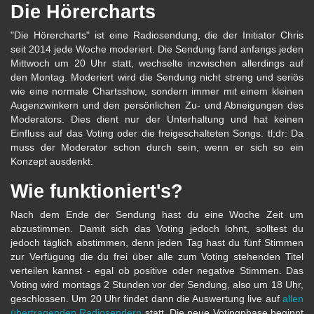
Die Hörercharts
"Die Hörercharts" ist eine Radiosendung, die der Initiator Chris
seit 2014 jede Woche moderiert. Die Sendung fand anfangs jeden
Mittwoch um 20 Uhr statt, wechselte inzwischen allerdings auf
den Montag. Moderiert wird die Sendung nicht streng und seriös
wie eine normale Chartsshow, sondern immer mit einem kleinen
Augenzwinkern und den persönlichen Zu- und Abneigungen des
Moderators. Dies dient nur der Unterhaltung und hat keinen
Einfluss auf das Voting oder die freigeschalteten Songs. tl;dr: Da
muss der Moderator schon durch sein, wenn er sich so ein
Konzept ausdenkt.
Wie funktioniert's?
Nach dem Ende der Sendung hast du eine Woche Zeit um
abzustimmen. Damit sich das Voting jedoch lohnt, solltest du
jedoch täglich abstimmen, denn jeden Tag hast du fünf Stimmen
zur Verfügung die du frei über alle zum Voting stehenden Titel
verteilen kannst - egal ob positive oder negative Stimmen. Das
Voting wird montags 2 Stunden vor der Sendung, also um 18 Uhr,
geschlossen. Um 20 Uhr findet dann die Auswertung live auf
allen
übertragenden Radiosendern
statt. Die neue Votingphase beginnt