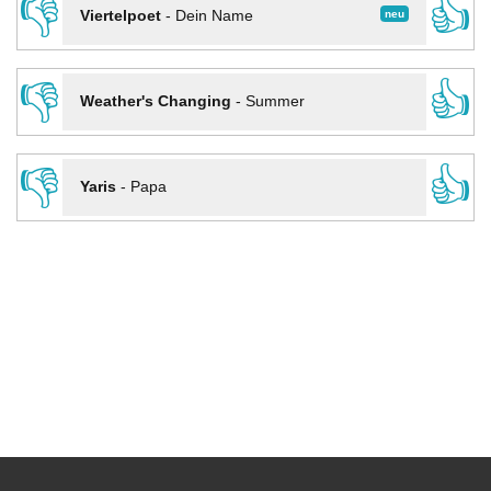
👎
👍
neu
Viertelpoet
-
Dein Name
👎
👍
Weather's Changing
-
Summer
👎
👍
Yaris
-
Papa