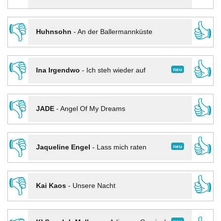
👎
👍
Huhnsohn
-
An der Ballermannküste
👎
👍
neu
Ina Irgendwo
-
Ich steh wieder auf
👎
👍
JADE
-
Angel Of My Dreams
👎
👍
neu
Jaqueline Engel
-
Lass mich raten
👎
👍
Kai Kaos
-
Unsere Nacht