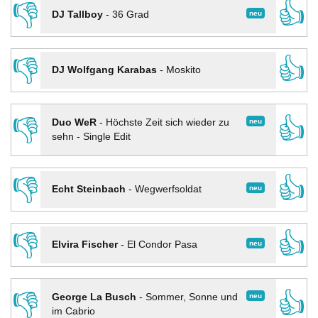
👎
👍
neu
DJ Tallboy
-
36 Grad
👎
👍
DJ Wolfgang Karabas
-
Moskito
👎
👍
neu
Duo WeR
-
Höchste Zeit sich wieder zu
sehn - Single Edit
👎
👍
neu
Echt Steinbach
-
Wegwerfsoldat
👎
👍
neu
Elvira Fischer
-
El Condor Pasa
👎
👍
neu
George La Busch
-
Sommer, Sonne und
im Cabrio