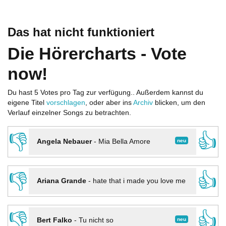
Das hat nicht funktioniert
Die Hörercharts - Vote
now!
Du hast 5 Votes pro Tag zur verfügung.. Außerdem kannst du
eigene Titel
vorschlagen
, oder aber ins
Archiv
blicken, um den
Verlauf einzelner Songs zu betrachten.
👎
👍
neu
Angela Nebauer
-
Mia Bella Amore
👎
👍
Ariana Grande
-
hate that i made you love me
👎
👍
neu
Bert Falko
-
Tu nicht so