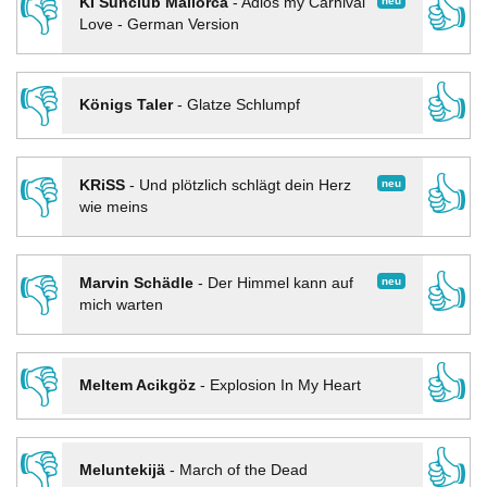
👎
👍
neu
KI Sunclub Mallorca
-
Adios my Carnival
Love - German Version
👎
👍
Königs Taler
-
Glatze Schlumpf
👎
👍
neu
KRiSS
-
Und plötzlich schlägt dein Herz
wie meins
👎
👍
neu
Marvin Schädle
-
Der Himmel kann auf
mich warten
👎
👍
Meltem Acikgöz
-
Explosion In My Heart
👎
👍
Meluntekijä
-
March of the Dead