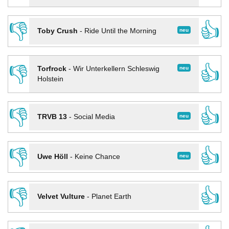
👎
👍
neu
Toby Crush
-
Ride Until the Morning
👎
👍
neu
Torfrock
-
Wir Unterkellern Schleswig
Holstein
👎
👍
neu
TRVB 13
-
Social Media
👎
👍
neu
Uwe Höll
-
Keine Chance
👎
👍
Velvet Vulture
-
Planet Earth