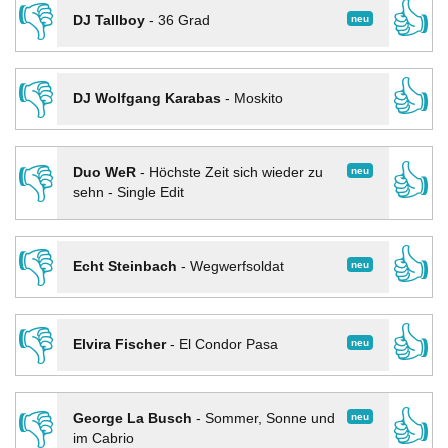
👎
👍
neu
DJ Tallboy
-
36 Grad
👎
👍
DJ Wolfgang Karabas
-
Moskito
👎
👍
neu
Duo WeR
-
Höchste Zeit sich wieder zu
sehn - Single Edit
👎
👍
neu
Echt Steinbach
-
Wegwerfsoldat
👎
👍
neu
Elvira Fischer
-
El Condor Pasa
👎
👍
neu
George La Busch
-
Sommer, Sonne und
im Cabrio