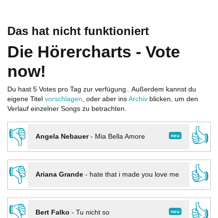
Das hat nicht funktioniert
Die Hörercharts - Vote
now!
Du hast 5 Votes pro Tag zur verfügung.. Außerdem kannst du
eigene Titel
vorschlagen
, oder aber ins
Archiv
blicken, um den
Verlauf einzelner Songs zu betrachten.
👎
👍
neu
Angela Nebauer
-
Mia Bella Amore
👎
👍
Ariana Grande
-
hate that i made you love me
👎
👍
neu
Bert Falko
-
Tu nicht so