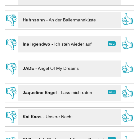
👎
👍
Huhnsohn
-
An der Ballermannküste
👎
👍
neu
Ina Irgendwo
-
Ich steh wieder auf
👎
👍
JADE
-
Angel Of My Dreams
👎
👍
neu
Jaqueline Engel
-
Lass mich raten
👎
👍
Kai Kaos
-
Unsere Nacht