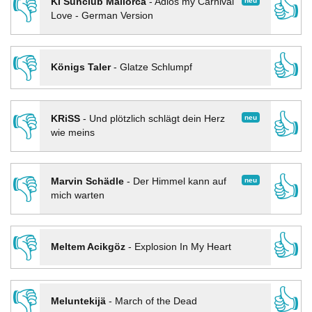
👎
👍
neu
KI Sunclub Mallorca
-
Adios my Carnival
Love - German Version
👎
👍
Königs Taler
-
Glatze Schlumpf
👎
👍
neu
KRiSS
-
Und plötzlich schlägt dein Herz
wie meins
👎
👍
neu
Marvin Schädle
-
Der Himmel kann auf
mich warten
👎
👍
Meltem Acikgöz
-
Explosion In My Heart
👎
👍
Meluntekijä
-
March of the Dead