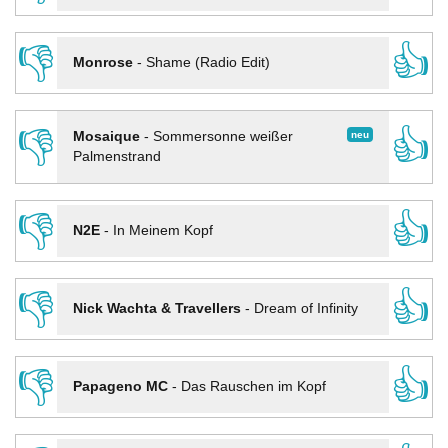
👎
👍
Monrose
-
Shame (Radio Edit)
👎
👍
neu
Mosaique
-
Sommersonne weißer
Palmenstrand
👎
👍
N2E
-
In Meinem Kopf
👎
👍
Nick Wachta & Travellers
-
Dream of Infinity
👎
👍
Papageno MC
-
Das Rauschen im Kopf