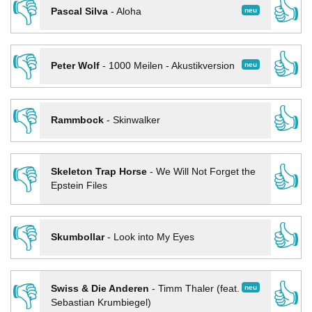
👎
👍
neu
Pascal Silva
-
Aloha
👎
👍
neu
Peter Wolf
-
1000 Meilen - Akustikversion
👎
👍
Rammbock
-
Skinwalker
👎
👍
Skeleton Trap Horse
-
We Will Not Forget the
Epstein Files
👎
👍
Skumbollar
-
Look into My Eyes
👎
👍
neu
Swiss & Die Anderen
-
Timm Thaler (feat.
Sebastian Krumbiegel)