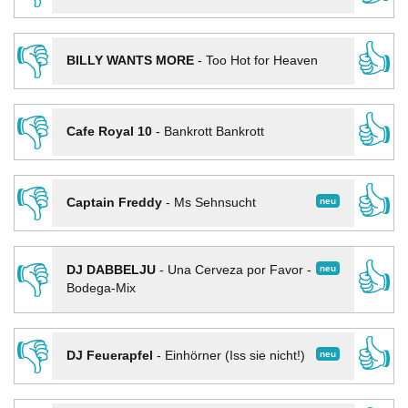
👎
👍
BILLY WANTS MORE
-
Too Hot for Heaven
👎
👍
Cafe Royal 10
-
Bankrott Bankrott
👎
👍
neu
Captain Freddy
-
Ms Sehnsucht
👎
👍
neu
DJ DABBELJU
-
Una Cerveza por Favor -
Bodega-Mix
👎
👍
neu
DJ Feuerapfel
-
Einhörner (Iss sie nicht!)