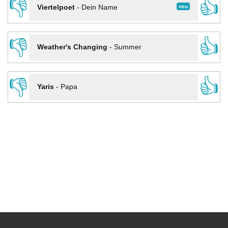
👎
👍
neu
Viertelpoet
-
Dein Name
👎
👍
Weather's Changing
-
Summer
👎
👍
Yaris
-
Papa