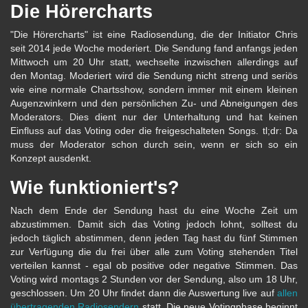
Die Hörercharts
"Die Hörercharts" ist eine Radiosendung, die der Initiator Chris
seit 2014 jede Woche moderiert. Die Sendung fand anfangs jeden
Mittwoch um 20 Uhr statt, wechselte inzwischen allerdings auf
den Montag. Moderiert wird die Sendung nicht streng und seriös
wie eine normale Chartsshow, sondern immer mit einem kleinen
Augenzwinkern und den persönlichen Zu- und Abneigungen des
Moderators. Dies dient nur der Unterhaltung und hat keinen
Einfluss auf das Voting oder die freigeschalteten Songs. tl;dr: Da
muss der Moderator schon durch sein, wenn er sich so ein
Konzept ausdenkt.
Wie funktioniert's?
Nach dem Ende der Sendung hast du eine Woche Zeit um
abzustimmen. Damit sich das Voting jedoch lohnt, solltest du
jedoch täglich abstimmen, denn jeden Tag hast du fünf Stimmen
zur Verfügung die du frei über alle zum Voting stehenden Titel
verteilen kannst - egal ob positive oder negative Stimmen. Das
Voting wird montags 2 Stunden vor der Sendung, also um 18 Uhr,
geschlossen. Um 20 Uhr findet dann die Auswertung live auf
allen
übertragenden Radiosendern
statt. Die neue Votingphase beginnt