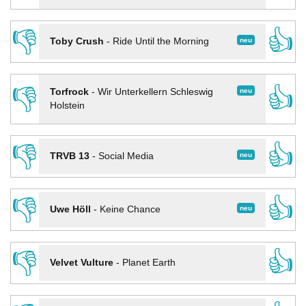
👎
👍
neu
Toby Crush
-
Ride Until the Morning
👎
👍
neu
Torfrock
-
Wir Unterkellern Schleswig
Holstein
👎
👍
neu
TRVB 13
-
Social Media
👎
👍
neu
Uwe Höll
-
Keine Chance
👎
👍
Velvet Vulture
-
Planet Earth