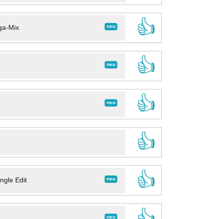
👍
neu
ga-Mix
👍
neu
👍
neu
👍
👍
neu
ngle Edit
👍
neu