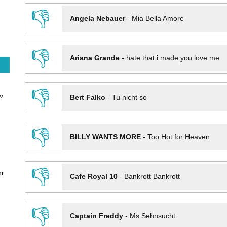
👎
Angela Nebauer
-
Mia Bella Amore
👎
Ariana Grande
-
hate that i made you love me
👎
v
Bert Falko
-
Tu nicht so
👎
BILLY WANTS MORE
-
Too Hot for Heaven
👎
hr
Cafe Royal 10
-
Bankrott Bankrott
👎
Captain Freddy
-
Ms Sehnsucht