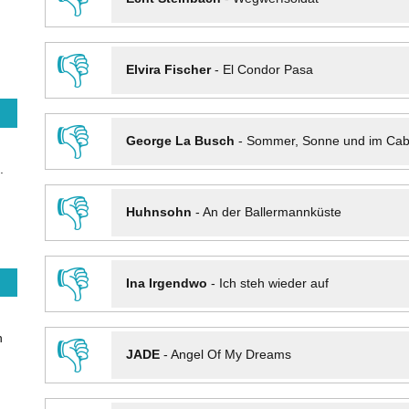
👎
Elvira Fischer
-
El Condor Pasa
👎
George La Busch
-
Sommer, Sonne und im Cab
.
👎
Huhnsohn
-
An der Ballermannküste
👎
Ina Irgendwo
-
Ich steh wieder auf
n
👎
JADE
-
Angel Of My Dreams