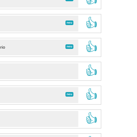
👍
neu
👍
neu
rio
👍
👍
neu
👍