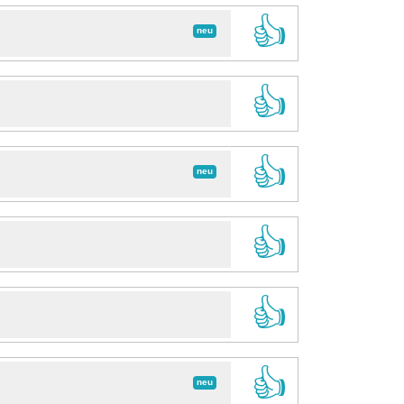
👍
neu
👍
👍
neu
👍
👍
👍
neu