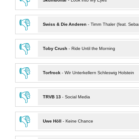
👎
Skumbollar
-
Look into My Eyes
👎
Swiss & Die Anderen
-
Timm Thaler (feat. Seba
👎
Toby Crush
-
Ride Until the Morning
👎
Torfrock
-
Wir Unterkellern Schleswig Holstein
👎
TRVB 13
-
Social Media
👎
Uwe Höll
-
Keine Chance