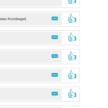
👍
👍
neu
stian Krumbiegel)
👍
neu
👍
neu
👍
neu
👍
neu