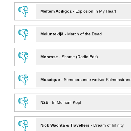
👎
Meltem Acikgöz
-
Explosion In My Heart
👎
Meluntekijä
-
March of the Dead
👎
Monrose
-
Shame (Radio Edit)
👎
Mosaique
-
Sommersonne weißer Palmenstran
👎
N2E
-
In Meinem Kopf
👎
Nick Wachta & Travellers
-
Dream of Infinity