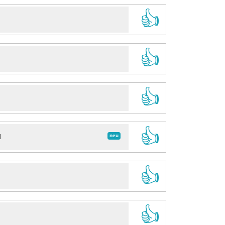
👍
👍
👍
👍
neu
d
👍
👍