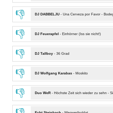
👎
DJ DABBELJU
-
Una Cerveza por Favor - Bode
👎
DJ Feuerapfel
-
Einhörner (Iss sie nicht!)
👎
DJ Tallboy
-
36 Grad
👎
DJ Wolfgang Karabas
-
Moskito
👎
Duo WeR
-
Höchste Zeit sich wieder zu sehn - Si
👎
Echt Steinbach
-
Wegwerfsoldat