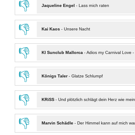
👎
Jaqueline Engel
-
Lass mich raten
👎
Kai Kaos
-
Unsere Nacht
👎
KI Sunclub Mallorca
-
Adios my Carnival Love 
👎
Königs Taler
-
Glatze Schlumpf
👎
KRiSS
-
Und plötzlich schlägt dein Herz wie mei
👎
Marvin Schädle
-
Der Himmel kann auf mich wa