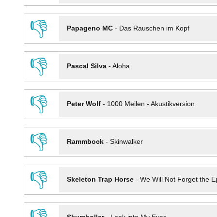
👎
Papageno MC
-
Das Rauschen im Kopf
👎
Pascal Silva
-
Aloha
👎
Peter Wolf
-
1000 Meilen - Akustikversion
👎
Rammbock
-
Skinwalker
👎
Skeleton Trap Horse
-
We Will Not Forget the Ep