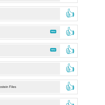
👍
👍
neu
👍
neu
👍
👍
stein Files