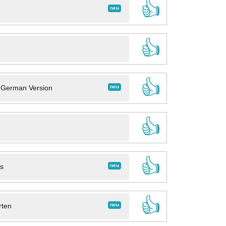
👍
neu
👍
👍
neu
- German Version
👍
👍
neu
ns
👍
neu
rten