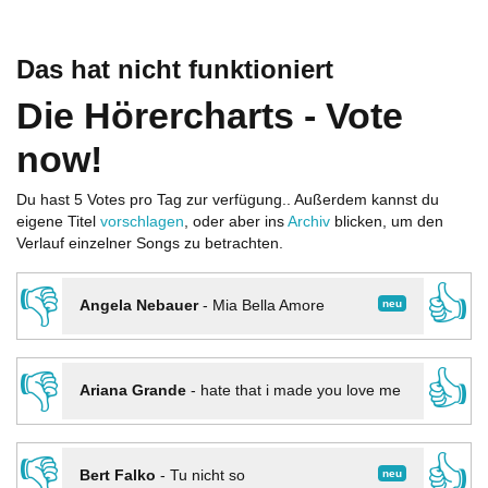
Das hat nicht funktioniert
Die Hörercharts - Vote
now!
Du hast 5 Votes pro Tag zur verfügung.. Außerdem kannst du
eigene Titel
vorschlagen
, oder aber ins
Archiv
blicken, um den
Verlauf einzelner Songs zu betrachten.
👎
👍
neu
Angela Nebauer
-
Mia Bella Amore
👎
👍
Ariana Grande
-
hate that i made you love me
👎
👍
neu
Bert Falko
-
Tu nicht so