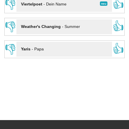
👎
👍
neu
Viertelpoet
-
Dein Name
👎
👍
Weather's Changing
-
Summer
👎
👍
Yaris
-
Papa