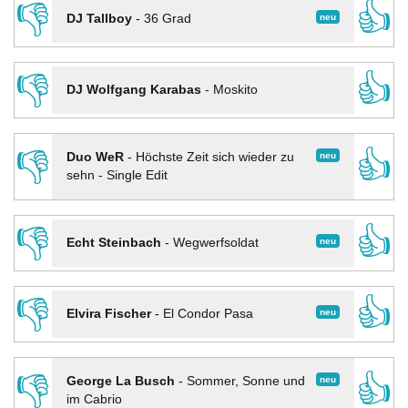
👎
👍
neu
DJ Tallboy
-
36 Grad
👎
👍
DJ Wolfgang Karabas
-
Moskito
👎
👍
neu
Duo WeR
-
Höchste Zeit sich wieder zu
sehn - Single Edit
👎
👍
neu
Echt Steinbach
-
Wegwerfsoldat
👎
👍
neu
Elvira Fischer
-
El Condor Pasa
👎
👍
neu
George La Busch
-
Sommer, Sonne und
im Cabrio