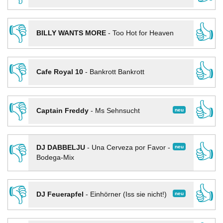
👎
👍
BILLY WANTS MORE
-
Too Hot for Heaven
👎
👍
Cafe Royal 10
-
Bankrott Bankrott
👎
👍
neu
Captain Freddy
-
Ms Sehnsucht
👎
👍
neu
DJ DABBELJU
-
Una Cerveza por Favor -
Bodega-Mix
👎
👍
neu
DJ Feuerapfel
-
Einhörner (Iss sie nicht!)