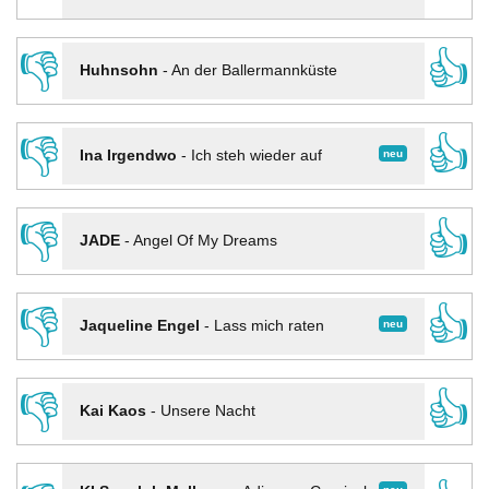
👎
👍
Huhnsohn
-
An der Ballermannküste
👎
👍
neu
Ina Irgendwo
-
Ich steh wieder auf
👎
👍
JADE
-
Angel Of My Dreams
👎
👍
neu
Jaqueline Engel
-
Lass mich raten
👎
👍
Kai Kaos
-
Unsere Nacht