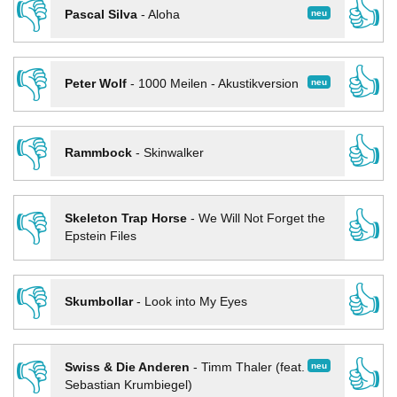
👎
👍
neu
Pascal Silva
-
Aloha
👎
👍
neu
Peter Wolf
-
1000 Meilen - Akustikversion
👎
👍
Rammbock
-
Skinwalker
👎
👍
Skeleton Trap Horse
-
We Will Not Forget the
Epstein Files
👎
👍
Skumbollar
-
Look into My Eyes
👎
👍
neu
Swiss & Die Anderen
-
Timm Thaler (feat.
Sebastian Krumbiegel)