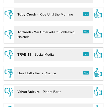
👎
👍
neu
Toby Crush
-
Ride Until the Morning
👎
👍
neu
Torfrock
-
Wir Unterkellern Schleswig
Holstein
👎
👍
neu
TRVB 13
-
Social Media
👎
👍
neu
Uwe Höll
-
Keine Chance
👎
👍
Velvet Vulture
-
Planet Earth