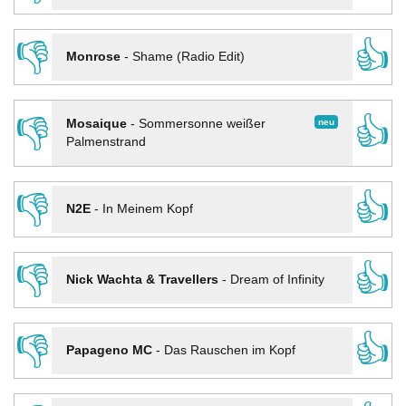
👎
👍
Monrose
-
Shame (Radio Edit)
👎
👍
neu
Mosaique
-
Sommersonne weißer
Palmenstrand
👎
👍
N2E
-
In Meinem Kopf
👎
👍
Nick Wachta & Travellers
-
Dream of Infinity
👎
👍
Papageno MC
-
Das Rauschen im Kopf