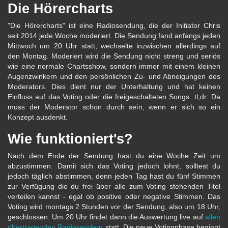
Die Hörercharts
"Die Hörercharts" ist eine Radiosendung, die der Initiator Chris
seit 2014 jede Woche moderiert. Die Sendung fand anfangs jeden
Mittwoch um 20 Uhr statt, wechselte inzwischen allerdings auf
den Montag. Moderiert wird die Sendung nicht streng und seriös
wie eine normale Chartsshow, sondern immer mit einem kleinen
Augenzwinkern und den persönlichen Zu- und Abneigungen des
Moderators. Dies dient nur der Unterhaltung und hat keinen
Einfluss auf das Voting oder die freigeschalteten Songs. tl;dr: Da
muss der Moderator schon durch sein, wenn er sich so ein
Konzept ausdenkt.
Wie funktioniert's?
Nach dem Ende der Sendung hast du eine Woche Zeit um
abzustimmen. Damit sich das Voting jedoch lohnt, solltest du
jedoch täglich abstimmen, denn jeden Tag hast du fünf Stimmen
zur Verfügung die du frei über alle zum Voting stehenden Titel
verteilen kannst - egal ob positive oder negative Stimmen. Das
Voting wird montags 2 Stunden vor der Sendung, also um 18 Uhr,
geschlossen. Um 20 Uhr findet dann die Auswertung live auf
allen
übertragenden Radiosendern
statt. Die neue Votingphase beginnt