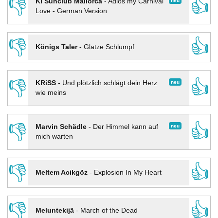
👎
👍
neu
KI Sunclub Mallorca
-
Adios my Carnival
Love - German Version
👎
👍
Königs Taler
-
Glatze Schlumpf
👎
👍
neu
KRiSS
-
Und plötzlich schlägt dein Herz
wie meins
👎
👍
neu
Marvin Schädle
-
Der Himmel kann auf
mich warten
👎
👍
Meltem Acikgöz
-
Explosion In My Heart
👎
👍
Meluntekijä
-
March of the Dead