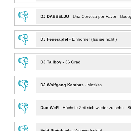
👎
DJ DABBELJU
-
Una Cerveza por Favor - Bode
👎
DJ Feuerapfel
-
Einhörner (Iss sie nicht!)
👎
DJ Tallboy
-
36 Grad
👎
DJ Wolfgang Karabas
-
Moskito
👎
Duo WeR
-
Höchste Zeit sich wieder zu sehn - Si
👎
Echt Steinbach
-
Wegwerfsoldat