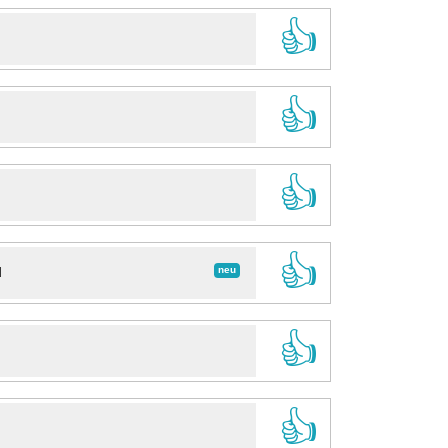
👍
👍
👍
👍
neu
d
👍
👍