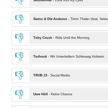
👎
Skumbollar
-
Look into My Eyes
👎
Swiss & Die Anderen
-
Timm Thaler (feat. Seba
👎
Toby Crush
-
Ride Until the Morning
👎
Torfrock
-
Wir Unterkellern Schleswig Holstein
👎
TRVB 13
-
Social Media
👎
Uwe Höll
-
Keine Chance