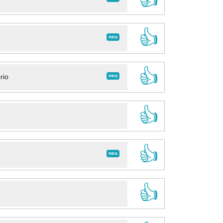
👍
neu
👍
neu
rio
👍
👍
neu
👍