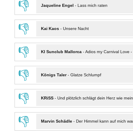
👎
Jaqueline Engel
-
Lass mich raten
👎
Kai Kaos
-
Unsere Nacht
👎
KI Sunclub Mallorca
-
Adios my Carnival Love 
👎
Königs Taler
-
Glatze Schlumpf
👎
KRiSS
-
Und plötzlich schlägt dein Herz wie mei
👎
Marvin Schädle
-
Der Himmel kann auf mich wa