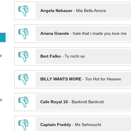
👎
Angela Nebauer
-
Mia Bella Amore
👎
Ariana Grande
-
hate that i made you love me
👎
v
Bert Falko
-
Tu nicht so
👎
BILLY WANTS MORE
-
Too Hot for Heaven
👎
hr
Cafe Royal 10
-
Bankrott Bankrott
👎
Captain Freddy
-
Ms Sehnsucht