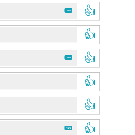
👍
neu
👍
👍
neu
👍
👍
👍
neu