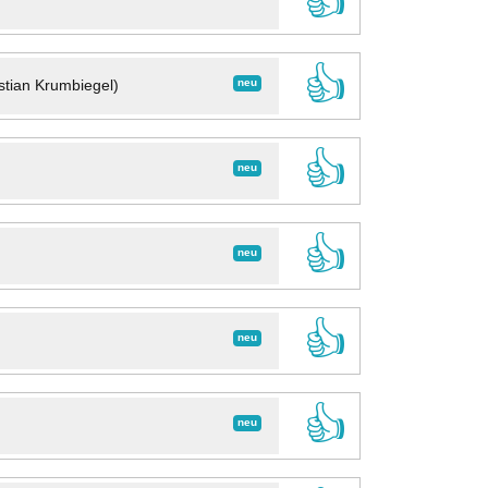
👍
👍
neu
stian Krumbiegel)
👍
neu
👍
neu
👍
neu
👍
neu