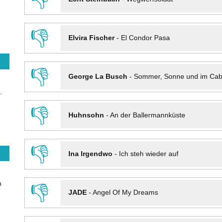
👎
Elvira Fischer
-
El Condor Pasa
👎
George La Busch
-
Sommer, Sonne und im Cab
.
👎
Huhnsohn
-
An der Ballermannküste
👎
Ina Irgendwo
-
Ich steh wieder auf
n
👎
JADE
-
Angel Of My Dreams