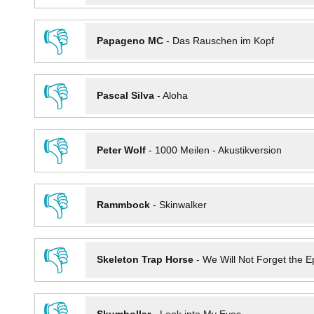
👎
Papageno MC
-
Das Rauschen im Kopf
👎
Pascal Silva
-
Aloha
👎
Peter Wolf
-
1000 Meilen - Akustikversion
👎
Rammbock
-
Skinwalker
👎
Skeleton Trap Horse
-
We Will Not Forget the Ep