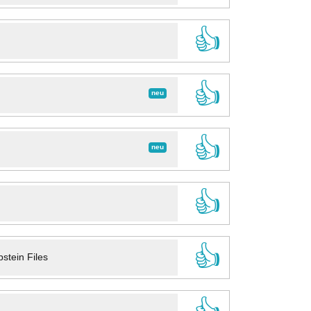
👍
👍
neu
👍
neu
👍
👍
stein Files