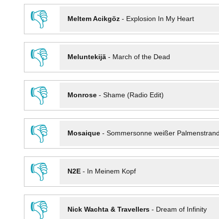
👎
Meltem Acikgöz
-
Explosion In My Heart
👎
Meluntekijä
-
March of the Dead
👎
Monrose
-
Shame (Radio Edit)
👎
Mosaique
-
Sommersonne weißer Palmenstran
👎
N2E
-
In Meinem Kopf
👎
Nick Wachta & Travellers
-
Dream of Infinity