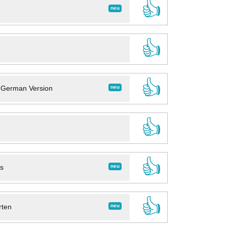
👍
neu
👍
👍
neu
- German Version
👍
👍
neu
ns
👍
neu
rten