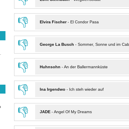
👎
Elvira Fischer
-
El Condor Pasa
👎
George La Busch
-
Sommer, Sonne und im Cab
.
👎
Huhnsohn
-
An der Ballermannküste
👎
Ina Irgendwo
-
Ich steh wieder auf
n
👎
JADE
-
Angel Of My Dreams