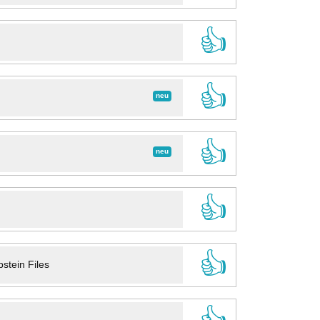
👍
👍
neu
👍
neu
👍
👍
stein Files