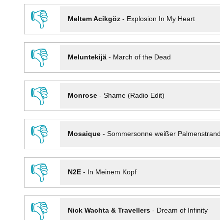
👎
Meltem Acikgöz
-
Explosion In My Heart
👎
Meluntekijä
-
March of the Dead
👎
Monrose
-
Shame (Radio Edit)
👎
Mosaique
-
Sommersonne weißer Palmenstran
👎
N2E
-
In Meinem Kopf
👎
Nick Wachta & Travellers
-
Dream of Infinity