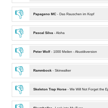
👎
Papageno MC
-
Das Rauschen im Kopf
👎
Pascal Silva
-
Aloha
👎
Peter Wolf
-
1000 Meilen - Akustikversion
👎
Rammbock
-
Skinwalker
👎
Skeleton Trap Horse
-
We Will Not Forget the Ep