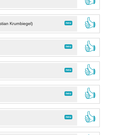
👍
👍
neu
stian Krumbiegel)
👍
neu
👍
neu
👍
neu
👍
neu