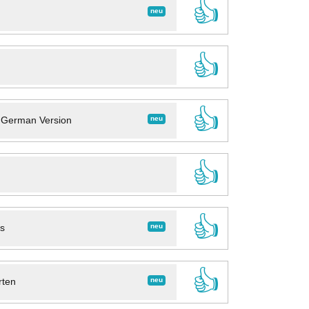
👍
neu
👍
👍
neu
- German Version
👍
👍
neu
ns
👍
neu
rten