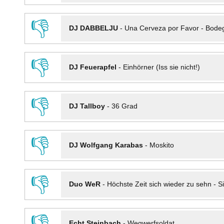
👎
DJ DABBELJU
-
Una Cerveza por Favor - Bode
👎
DJ Feuerapfel
-
Einhörner (Iss sie nicht!)
👎
DJ Tallboy
-
36 Grad
👎
DJ Wolfgang Karabas
-
Moskito
👎
Duo WeR
-
Höchste Zeit sich wieder zu sehn - Si
👎
Echt Steinbach
-
Wegwerfsoldat