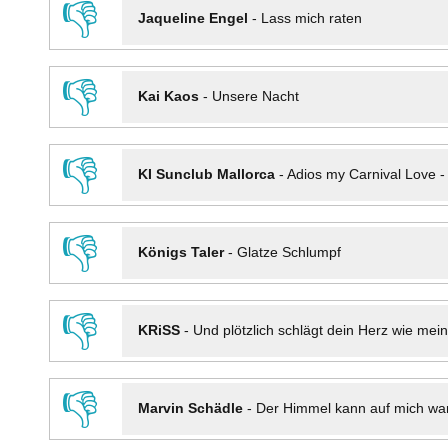
👎
Jaqueline Engel
-
Lass mich raten
👎
Kai Kaos
-
Unsere Nacht
👎
KI Sunclub Mallorca
-
Adios my Carnival Love 
👎
Königs Taler
-
Glatze Schlumpf
👎
KRiSS
-
Und plötzlich schlägt dein Herz wie mei
👎
Marvin Schädle
-
Der Himmel kann auf mich wa