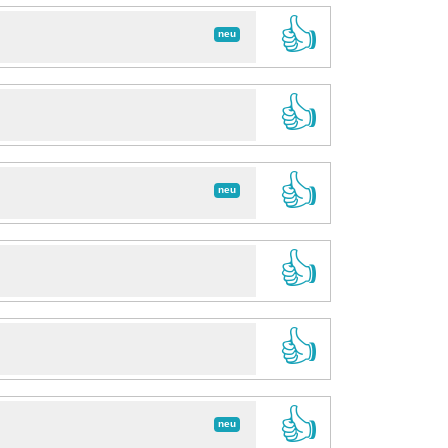
👍
neu
👍
👍
neu
👍
👍
👍
neu