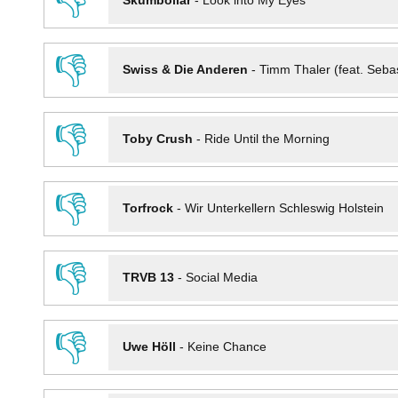
👎
Skumbollar
-
Look into My Eyes
👎
Swiss & Die Anderen
-
Timm Thaler (feat. Seba
👎
Toby Crush
-
Ride Until the Morning
👎
Torfrock
-
Wir Unterkellern Schleswig Holstein
👎
TRVB 13
-
Social Media
👎
Uwe Höll
-
Keine Chance