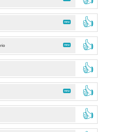
👍
neu
👍
neu
rio
👍
👍
neu
👍