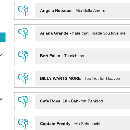
👎
Angela Nebauer
-
Mia Bella Amore
👎
Ariana Grande
-
hate that i made you love me
👎
v
Bert Falko
-
Tu nicht so
👎
BILLY WANTS MORE
-
Too Hot for Heaven
👎
hr
Cafe Royal 10
-
Bankrott Bankrott
👎
Captain Freddy
-
Ms Sehnsucht