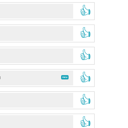
👍
👍
👍
👍
neu
d
👍
👍