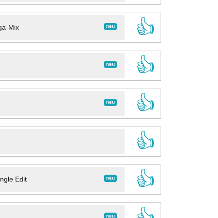
👍
neu
ga-Mix
👍
neu
👍
neu
👍
👍
neu
ngle Edit
👍
neu