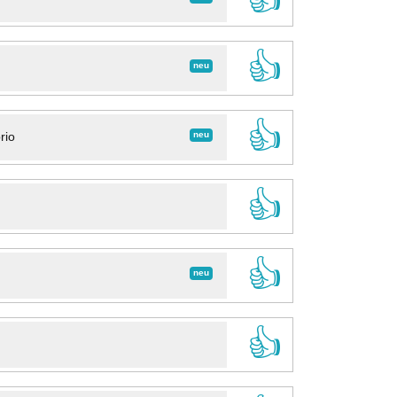
👍
neu
👍
neu
rio
👍
👍
neu
👍