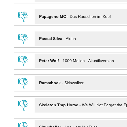
👎
Papageno MC
-
Das Rauschen im Kopf
👎
Pascal Silva
-
Aloha
👎
Peter Wolf
-
1000 Meilen - Akustikversion
👎
Rammbock
-
Skinwalker
👎
Skeleton Trap Horse
-
We Will Not Forget the Ep