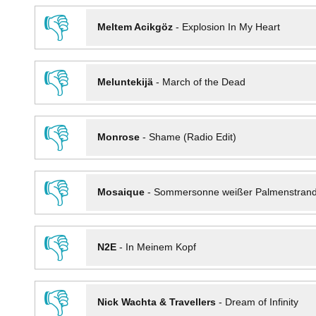
👎
Meltem Acikgöz
-
Explosion In My Heart
👎
Meluntekijä
-
March of the Dead
👎
Monrose
-
Shame (Radio Edit)
👎
Mosaique
-
Sommersonne weißer Palmenstran
👎
N2E
-
In Meinem Kopf
👎
Nick Wachta & Travellers
-
Dream of Infinity