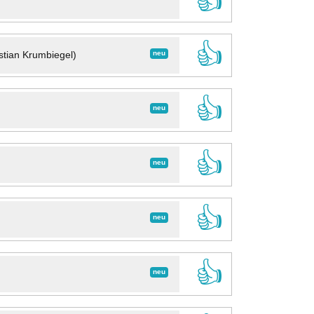
👍
👍
neu
stian Krumbiegel)
👍
neu
👍
neu
👍
neu
👍
neu