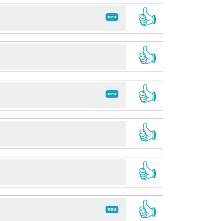
👍
neu
👍
👍
neu
👍
👍
👍
neu