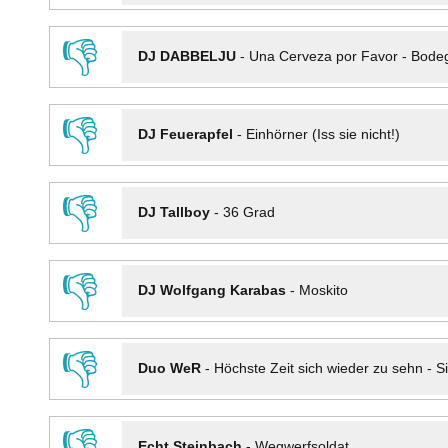
👎
DJ DABBELJU
-
Una Cerveza por Favor - Bode
👎
DJ Feuerapfel
-
Einhörner (Iss sie nicht!)
👎
DJ Tallboy
-
36 Grad
👎
DJ Wolfgang Karabas
-
Moskito
👎
Duo WeR
-
Höchste Zeit sich wieder zu sehn - Si
👎
Echt Steinbach
-
Wegwerfsoldat