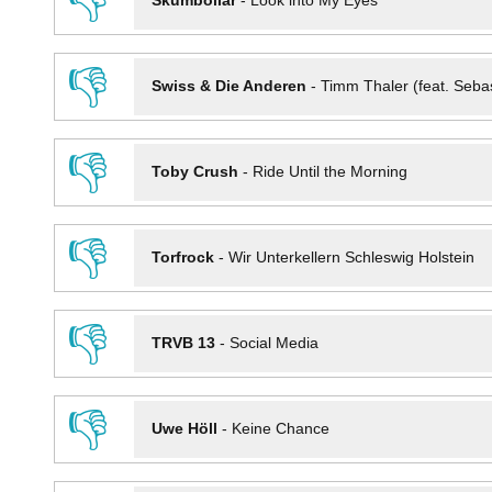
👎
Skumbollar
-
Look into My Eyes
👎
Swiss & Die Anderen
-
Timm Thaler (feat. Seba
👎
Toby Crush
-
Ride Until the Morning
👎
Torfrock
-
Wir Unterkellern Schleswig Holstein
👎
TRVB 13
-
Social Media
👎
Uwe Höll
-
Keine Chance