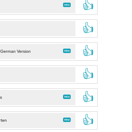
👍
neu
👍
👍
neu
- German Version
👍
👍
neu
ns
👍
neu
rten