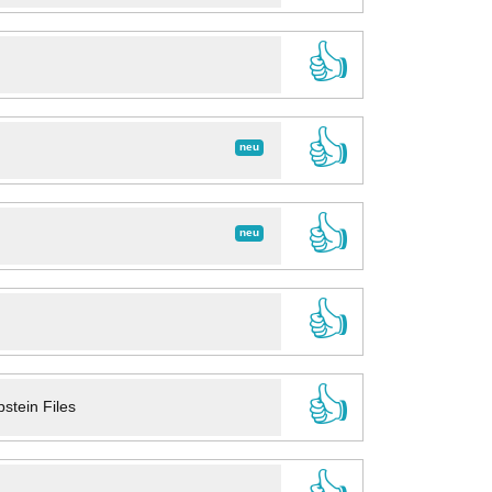
👍
👍
neu
👍
neu
👍
👍
stein Files