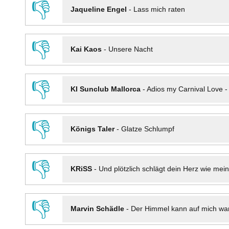
👎
Jaqueline Engel
-
Lass mich raten
👎
Kai Kaos
-
Unsere Nacht
👎
KI Sunclub Mallorca
-
Adios my Carnival Love 
👎
Königs Taler
-
Glatze Schlumpf
👎
KRiSS
-
Und plötzlich schlägt dein Herz wie mei
👎
Marvin Schädle
-
Der Himmel kann auf mich wa