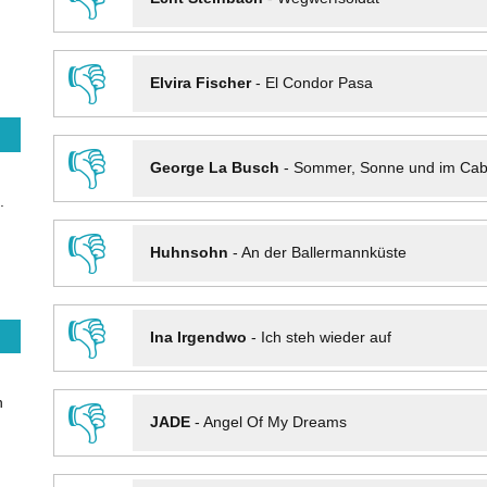
👎
Elvira Fischer
-
El Condor Pasa
👎
George La Busch
-
Sommer, Sonne und im Cab
.
👎
Huhnsohn
-
An der Ballermannküste
👎
Ina Irgendwo
-
Ich steh wieder auf
n
👎
JADE
-
Angel Of My Dreams