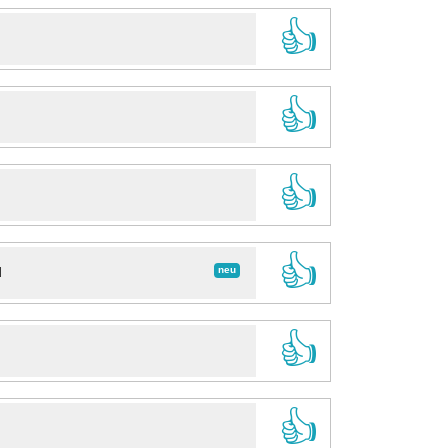
👍
👍
👍
👍
neu
d
👍
👍