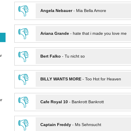
👎
Angela Nebauer
-
Mia Bella Amore
👎
Ariana Grande
-
hate that i made you love me
👎
v
Bert Falko
-
Tu nicht so
👎
BILLY WANTS MORE
-
Too Hot for Heaven
👎
hr
Cafe Royal 10
-
Bankrott Bankrott
👎
Captain Freddy
-
Ms Sehnsucht