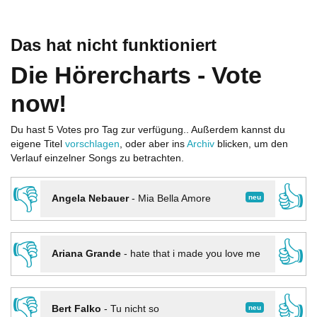
Das hat nicht funktioniert
Die Hörercharts - Vote
now!
Du hast 5 Votes pro Tag zur verfügung.. Außerdem kannst du
eigene Titel
vorschlagen
, oder aber ins
Archiv
blicken, um den
Verlauf einzelner Songs zu betrachten.
👎
👍
neu
Angela Nebauer
-
Mia Bella Amore
👎
👍
Ariana Grande
-
hate that i made you love me
👎
👍
neu
Bert Falko
-
Tu nicht so