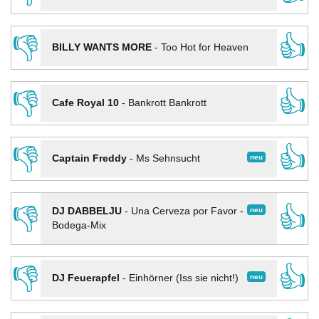
👎
👍
BILLY WANTS MORE
-
Too Hot for Heaven
👎
👍
Cafe Royal 10
-
Bankrott Bankrott
👎
👍
neu
Captain Freddy
-
Ms Sehnsucht
👎
👍
neu
DJ DABBELJU
-
Una Cerveza por Favor -
Bodega-Mix
👎
👍
neu
DJ Feuerapfel
-
Einhörner (Iss sie nicht!)