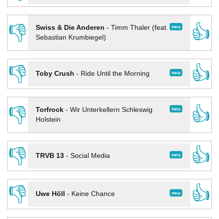
👎
👍
neu
Swiss & Die Anderen
-
Timm Thaler (feat.
Sebastian Krumbiegel)
👎
👍
neu
Toby Crush
-
Ride Until the Morning
👎
👍
neu
Torfrock
-
Wir Unterkellern Schleswig
Holstein
👎
👍
neu
TRVB 13
-
Social Media
👎
👍
neu
Uwe Höll
-
Keine Chance