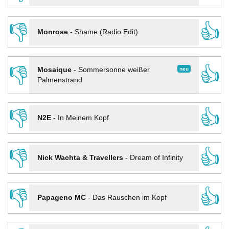
👎
👍
Monrose
-
Shame (Radio Edit)
👎
👍
neu
Mosaique
-
Sommersonne weißer
Palmenstrand
👎
👍
N2E
-
In Meinem Kopf
👎
👍
Nick Wachta & Travellers
-
Dream of Infinity
👎
👍
Papageno MC
-
Das Rauschen im Kopf