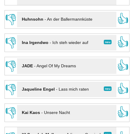
👎
👍
Huhnsohn
-
An der Ballermannküste
👎
👍
neu
Ina Irgendwo
-
Ich steh wieder auf
👎
👍
JADE
-
Angel Of My Dreams
👎
👍
neu
Jaqueline Engel
-
Lass mich raten
👎
👍
Kai Kaos
-
Unsere Nacht