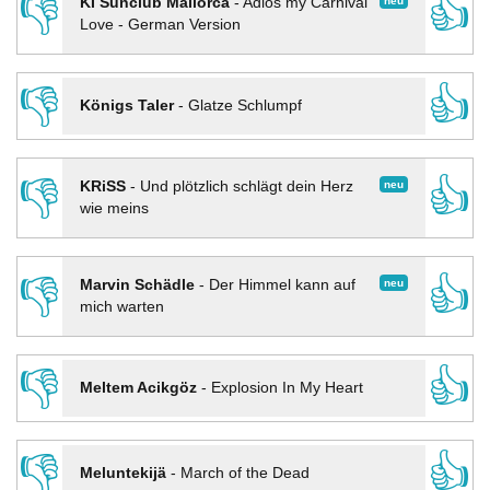
👎
👍
neu
KI Sunclub Mallorca
-
Adios my Carnival
Love - German Version
👎
👍
Königs Taler
-
Glatze Schlumpf
👎
👍
neu
KRiSS
-
Und plötzlich schlägt dein Herz
wie meins
👎
👍
neu
Marvin Schädle
-
Der Himmel kann auf
mich warten
👎
👍
Meltem Acikgöz
-
Explosion In My Heart
👎
👍
Meluntekijä
-
March of the Dead