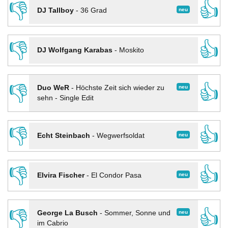
👎
👍
neu
DJ Tallboy
-
36 Grad
👎
👍
DJ Wolfgang Karabas
-
Moskito
👎
👍
neu
Duo WeR
-
Höchste Zeit sich wieder zu
sehn - Single Edit
👎
👍
neu
Echt Steinbach
-
Wegwerfsoldat
👎
👍
neu
Elvira Fischer
-
El Condor Pasa
👎
👍
neu
George La Busch
-
Sommer, Sonne und
im Cabrio