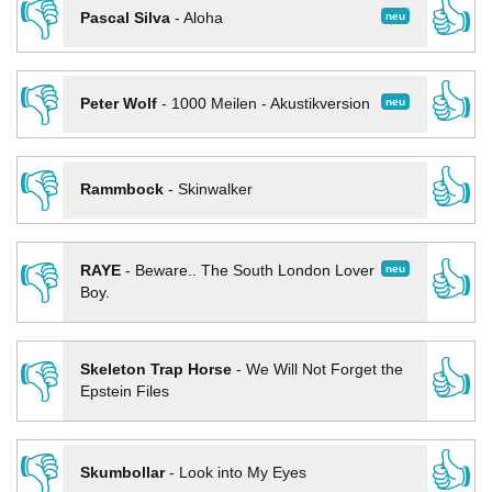
👎
👍
neu
Pascal Silva
-
Aloha
👎
👍
neu
Peter Wolf
-
1000 Meilen - Akustikversion
👎
👍
Rammbock
-
Skinwalker
👎
👍
neu
RAYE
-
Beware.. The South London Lover
Boy.
👎
👍
Skeleton Trap Horse
-
We Will Not Forget the
Epstein Files
👎
👍
Skumbollar
-
Look into My Eyes