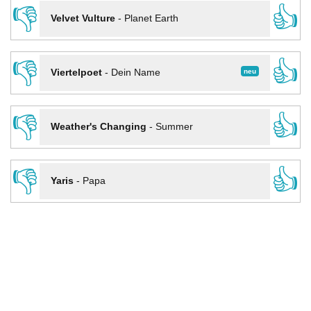
👎
👍
Velvet Vulture
-
Planet Earth
👎
👍
neu
Viertelpoet
-
Dein Name
👎
👍
Weather's Changing
-
Summer
👎
👍
Yaris
-
Papa